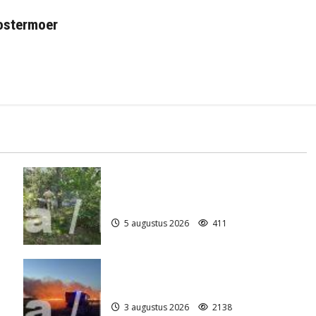
Oostermoer
Natuurbrandje aan de Provincialeweg
)
Anderen
5 augustus 2026
411
Grote Akkerbrand in Assen
3 augustus 2026
2138