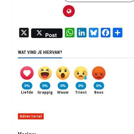
X
WhatsApp
LinkedIn
Bluesky
Face
De
Post
WAT VIND JE HIERVAN?
0%
0%
0%
0%
0%
Liefde
Grappig
Wauw
Triest
Boos
Advertorial