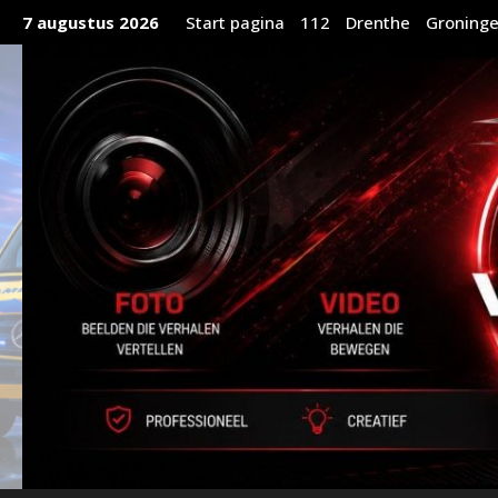
Ga
7 augustus 2026
Start pagina
112
Drenthe
Groning
naar
de
inhoud