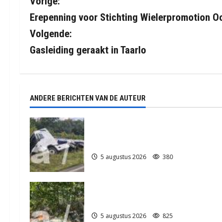
B
Vorige:
Erepenning voor Stichting Wielerpromotion 
e
Volgende:
r
Gasleiding geraakt in Taarlo
i
c
ANDERE BERICHTEN VAN DE AUTEUR
h
t
Truck met oplegger raakt door
klapband van de N34 bij Exloo (video
n
5 augustus 2026
380
a
v
Natuurbrandje in Zuidlaren
i
5 augustus 2026
825