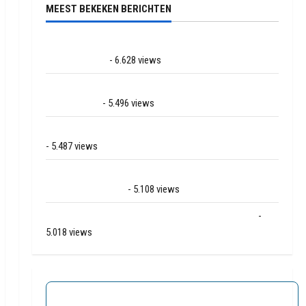
MEEST BEKEKEN BERICHTEN
Ernstig ongeval met vrachtwagens op de N381 bij
Hoogersmilde
- 6.628 views
Veel rook schade bij binnenbrand op park Land van
Bartje in Ees
- 5.496 views
Grote brand bij MTH Machine techniek in Hoogeveen
- 5.487 views
Mega transport onderweg van Veendam naar Ter
Apelkanaal (video)
- 5.108 views
Ernstig ongeval A28 / N34 bij De Punt / Zuidlaren
-
5.018 views