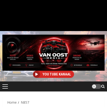
YOU TUBE KANAAL
Primair
menu
Home
N857