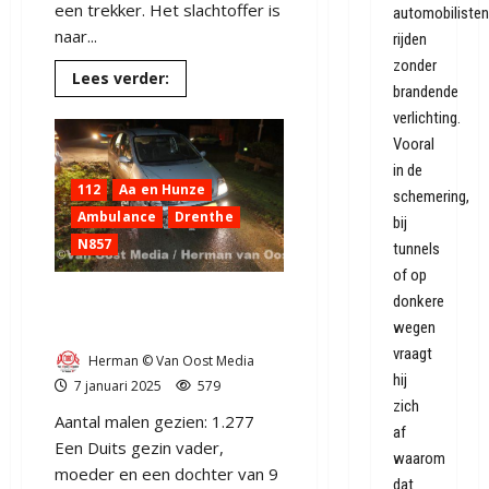
een trekker. Het slachtoffer is
automobilisten
naar...
rijden
zonder
Lees
Lees verder:
brandende
meer
over
verlichting.
UPDATE:
Ernstig
Vooral
ongeval
op
in de
de
112
Aa en Hunze
schemering,
N857
tussen
Ambulance
Drenthe
bij
Papenvoort
N857
en
tunnels
Borger
of op
(video)
Twee auto`s total-loss op
donkere
de N857 bij Papenvoort
wegen
vraagt
Herman © Van Oost Media
hij
7 januari 2025
579
zich
Aantal malen gezien: 1.277
af
Een Duits gezin vader,
waarom
moeder en een dochter van 9
dat