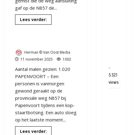
gemist die de weg aansluiting
schade
gaf op de N857 de...
bij
binnenbrand
Lees
Lees verder:
meer
op
over
Auto
park
Kop-staartbotsing bij
mist
Land
bocht
Papenvoort.
op
van
Oostereind
Herman © Van Oost Media
bij
Bartje
Papenvoort
11 november 2025
1002
in Ees
-
Aantal malen gezien: 1.020
5.521
PAPENVOORT – Een
views
personen is vanmorgen
gewond geraakt op de
Grote
provinciale weg N857 bij
brand
Papenvoort tijdens een kop-
bij
staartbotsing. Een auto sloeg
MTH
op het laatste moment...
Machine
techniek
Lees
Lees verder: