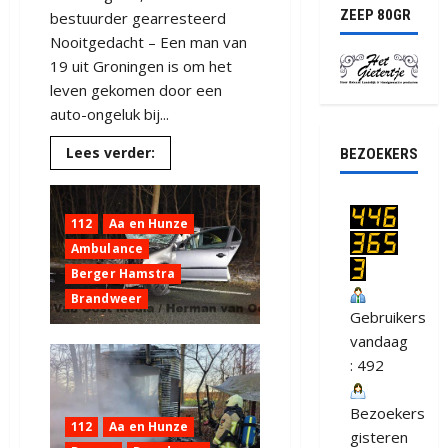
ZEEP 80GR
bestuurder gearresteerd
Nooitgedacht – Een man van
19 uit Groningen is om het
leven gekomen door een
auto-ongeluk bij...
Lees
Lees verder:
BEZOEKERS
meer
over
UPDATE
/
Dodelijk
112
Aa en Hunze
ongeval
op
Ambulance
de
Berger Hamstra
Borgerderstraat
bij
Brandweer
Nooitgedacht
Gebruikers
N857
(video)
vandaag
: 492
Bezoekers
112
Aa en Hunze
gisteren