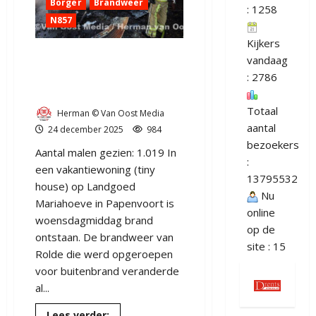
Borger
Brandweer
: 1258
N857
Kijkers
Brand in Tiny House op
vandaag
landgoed Mariahoeve
: 2786
Papenvoort (video)
Totaal
Herman © Van Oost Media
aantal
24 december 2025
984
bezoekers
Aantal malen gezien: 1.019 In
:
een vakantiewoning (tiny
13795532
house) op Landgoed
Nu
Mariahoeve in Papenvoort is
online
woensdagmiddag brand
op de
ontstaan. De brandweer van
site : 15
Rolde die werd opgeroepen
voor buitenbrand veranderde
al...
Lees
Lees verder: