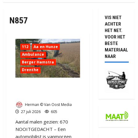
VIS NIET
N857
ACHTER
HET NET.
VOOR HET
BESTE
112
Aa en Hunze
MATERIAAL
Ambulance
NAAR
Berger Hamstra
Drenthe
Ongeval bij Nooitgedacht
op de N857 (video)
Herman © Van Oost Media
27 juli 2026
605
Aantal malen gezien: 670
NOOITGEDACHT – Een
automobilist is vanmorgen