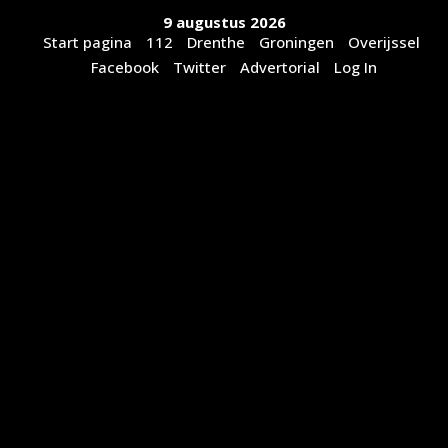
Ga
9 augustus 2026
naar
Start pagina
112
Drenthe
Groningen
Overijssel
de
Facebook
Twitter
Advertorial
Log In
inhoud