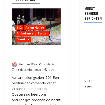
meer
over
MEEST
Brand
in
BEKEKEN
Tiny
BERICHTEN
House
op
landgoed
112
Aa en Hunze
Mariahoeve
Ernstig
Papenvoort
Ambulance
Borger
(video)
ongeval
Drenthe
met
vrachtwagen
Auto mist bocht op
op de
Oostereind bij Papenvoort
N381
bij
Herman © Van Oost Media
15 december 2025
904
Hoogersmild
-
Aantal malen gezien: 901 Een
6.677
bestuurder komende vanaf
views
Grolloo rijdend op het
Oostereind heeft om
Veel
onduidelijke redenen de bocht
rook