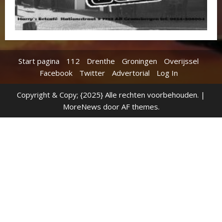
Start pagina
112
Drenthe
Groningen
Overijssel
Facebook
Twitter
Advertorial
Log In
Copyright & Copy; {2025} Alle rechten voorbehouden.
|
MoreNews
door AF themes.