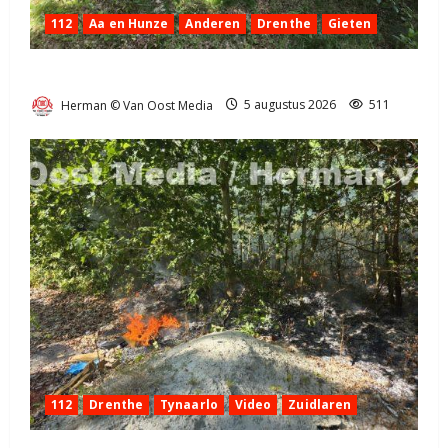
112
Aa en Hunze
Anderen
Drenthe
Gieten
Natuurbrandje aan de Provincialeweg Anderen
Herman © Van Oost Media
5 augustus 2026
511
112
Drenthe
Tynaarlo
Video
Zuidlaren