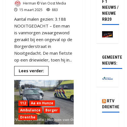
F 1
Herman © Van Oost Media
NIEUWS /
15 maart 2025
883
NIEUWE
Aantal malen gezien: 3.188
RB20
NOOITGEDACHT – Een man
is vanmorgen zwaargewond
geraakt bij een ongeval op de
Borgerderstraat in
Nooitgedacht. De man fietste
GEMEENTE
op een driewieler, toen hij in...
NIEUWS:
Lees
Lees verder:
meer
over
Ernstig
ongeval
bij
Nooitgedacht
RTV
112
Aa en Hunze
DRENTHE
Ambulance
Borger
Drenthe
Waarom