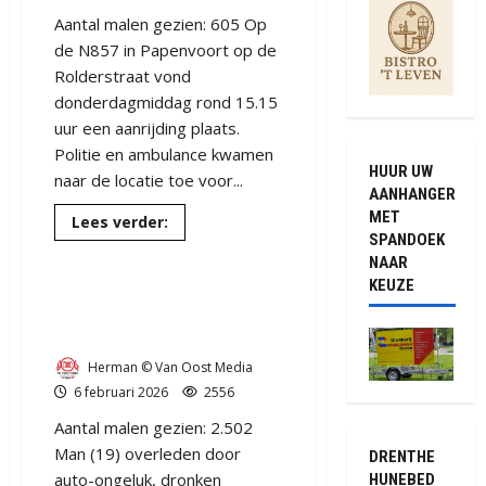
Aantal malen gezien: 605 Op
de N857 in Papenvoort op de
Rolderstraat vond
donderdagmiddag rond 15.15
uur een aanrijding plaats.
Politie en ambulance kwamen
HUUR UW
naar de locatie toe voor...
AANHANGER
MET
Lees
Lees verder:
meer
SPANDOEK
over
NAAR
Ongeval
UPDATE / Dodelijk ongeval
in
KEUZE
Papenvoort
op de Borgerderstraat bij
Nooitgedacht N857 (video)
Herman © Van Oost Media
6 februari 2026
2556
Aantal malen gezien: 2.502
Man (19) overleden door
DRENTHE
auto-ongeluk, dronken
HUNEBED