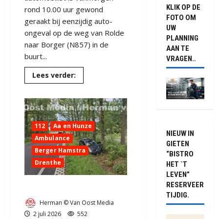
KLIK OP DE
rond 10.00 uur gewond
FOTO OM
geraakt bij eenzijdig auto-
UW
ongeval op de weg van Rolde
PLANNING
naar Borger (N857) in de
AAN TE
buurt...
VRAGEN..
Lees
Lees verder:
meer
over
Ongeval
bij
Nooitgedacht
op
de
112
Aa en Hunze
N857
NIEUW IN
(video)
Ambulance
GIETEN
Berger Hamstra
“BISTRO
Drenthe
HET `T
LEVEN”
RESERVEER
Ongeval in Papenvoort
TIJDIG.
Herman © Van Oost Media
2 juli 2026
552