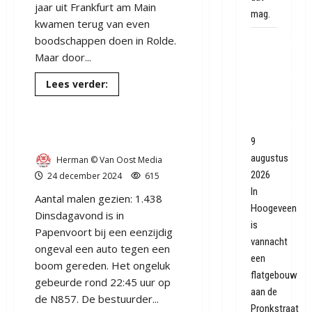
jaar uit Frankfurt am Main
mag.
kwamen terug van even
boodschappen doen in Rolde.
Flatgebouw
Maar door...
in
Hoogeveen
Lees
Lees verder:
ontruimd
meer
over
door
Twee
En weer ging het fout in
auto`s
balkonbrand
total-
Papenvoort.
loss
9
op
augustus
Herman © Van Oost Media
de
N857
2026
24 december 2024
615
bij
Papenvoort
In
Aantal malen gezien: 1.438
Hoogeveen
Dinsdagavond is in
is
Papenvoort bij een eenzijdig
vannacht
ongeval een auto tegen een
een
boom gereden. Het ongeluk
flatgebouw
gebeurde rond 22:45 uur op
aan de
de N857. De bestuurder...
Pronkstraat