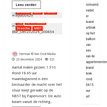
Lees
Lees verder:
ontruimd
112
Aa en Hunze
meer
nadat
over
Drenthe
N857
Politie
En
er
weer
ging
brand
112
Aa en Hunze
het
uitbrak
fout
Drenthe
N857
in
op het
Papenvoort.
balkon
Auto vliegt uit de bocht bij
van
Papenvoort
een
Herman © Van Oost Media
van de
23 december 2024
521
appartementen
Aantal malen gezien: 1.310
brand
Rond 18.45 uur
brak
maandagavond is een
rond
bestuurder de macht over het
04.15
stuur kwijt geraakt op de
uur
N857 bij Papenvoort. De auto
uit.
kwam vanuit de richting...