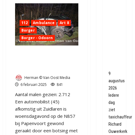
hoef
je
overdag
geen
112
Ambulance
Art 8
licht
Borger
aan,
Borger - Odoorn
terwijl
het
UPDATE: Ernstig ongeval op
veiliger
de N857 tussen Papenvoort
lijkt?
en Borger (video)
9
Herman © Van Oost Media
augustus
6 februari 2025
841
2026
Aantal malen gezien: 2.712
Iedere
Een automobilist (45)
dag
afkomstig uit Zuidlaren is
ziet
woensdagavond op de N857
taxichauffeur
bij Papenvoort gewond
Richard
geraakt door een botsing met
Ouwerkerk