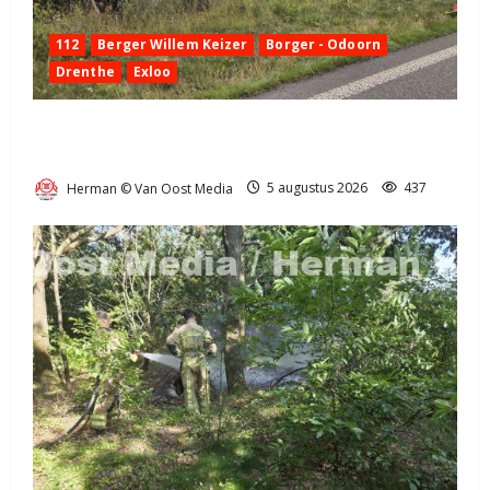
112
Berger Willem Keizer
Borger - Odoorn
Drenthe
Exloo
Truck met oplegger raakt door klapband van de N34
bij Exloo (video)
Herman © Van Oost Media
5 augustus 2026
437