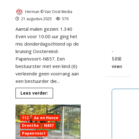
(video)
ongeval
Herman © Van Oost Media
A28 /
21 augustus 2025
576
N34
Aantal malen gezien: 1.340
bij De
Even voor 10.00 uur ging het
Punt /
mis donderdagochtend op de
Zuidlaren
kruising Oostereind-
-
Papenvoort-N857. Een
5.050
bestuurster met een kind (6)
views
verleende geen voorrang aan
een bestuurder die...
Lees
Lees verder:
meer
over
Ongeval
bij
Papenvoort
112
Aa en Hunze
op
kruising
Drenthe
N857
met
N857
Papenvoort
Oostereind