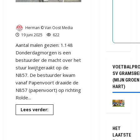
/
Papenvoort
(video)
Automobilist ramt abri in
Papenvoort
Herman © Van Oost Media
19 juni 2025
622
Aantal malen gezien: 1.148
Donderdagmorgen is een
bestuurder de macht over het
VOETBALPR
stuur kwijtgeraakt op de
SV GRAMSBE
N857. De bestuurder kwam
(MIJN GROEN
vanaf Papenvoort draaide de
HART)
N857 (papenvoort) op richting
Rolde...
Lees
Lees verder:
meer
over
Automobilist
Ernstig ongeval bij
ramt
HET
abri
Nooitgedacht
LAATSTE
in
Papenvoort