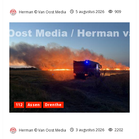
Natuurbrandje in Zuidlaren
Herman © Van Oost Media
5 augustus 2026
909
112
Assen
Drenthe
Grote Akkerbrand in Assen
Herman © Van Oost Media
3 augustus 2026
2202