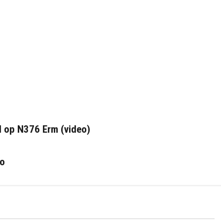
l op N376 Erm (video)
to