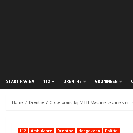
START PAGINA
112
DRENTHE
GRONINGEN
Home
Drenthe
Grote brand bij MTH Machine techniek in 
112
Ambulance
Drenthe
Hoogeveen
Politie