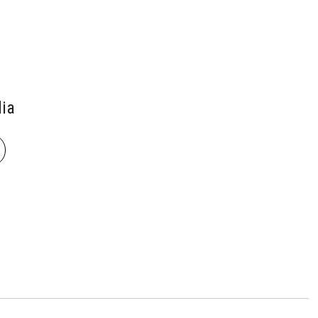
ia
book
len