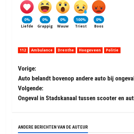
0%
0%
0%
100%
0%
Liefde
Grappig
Wauw
Triest
Boos
112
Ambulance
Drenthe
Hoogeveen
Politie
B
Vorige:
Auto belandt bovenop andere auto bij ongeva
e
Volgende:
r
Ongeval in Stadskanaal tussen scooter en au
i
c
ANDERE BERICHTEN VAN DE AUTEUR
h