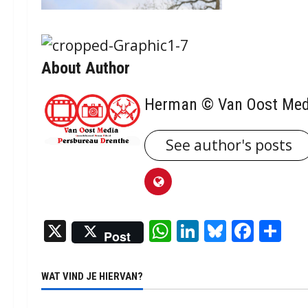
About Author
Herman © Van Oost Med
See author's posts
X
WhatsApp
LinkedIn
Bluesky
Face
De
Post
WAT VIND JE HIERVAN?