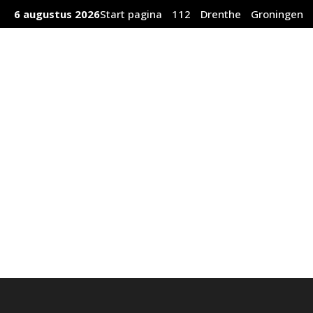
Ga
6 augustus 2026
Start pagina
112
Drenthe
Groningen
naar
de
inhoud