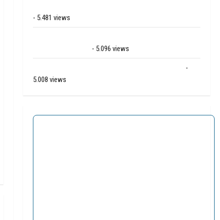
Grote brand bij MTH Machine techniek in Hoogeveen
- 5.481 views
Mega transport onderweg van Veendam naar Ter
Apelkanaal (video)
- 5.096 views
Ernstig ongeval A28 / N34 bij De Punt / Zuidlaren
-
5.008 views