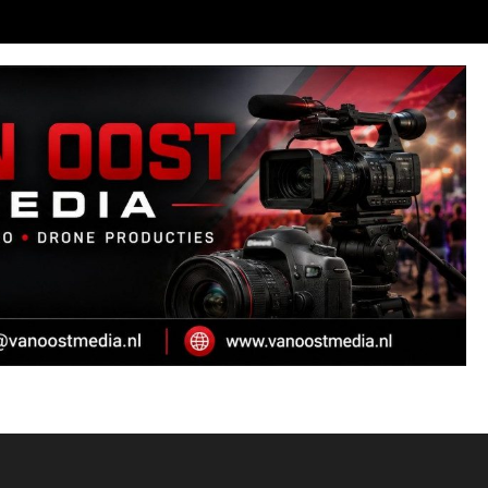
OI DAI D`R BINT
AS VALUE WHEN IT IS TAKEN