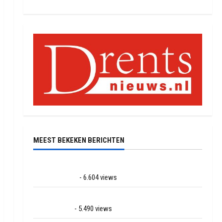
MEEST BEKEKEN BERICHTEN
Ernstig ongeval met vrachtwagens op de N381 bij
Hoogersmilde
- 6.604 views
Veel rook schade bij binnenbrand op park Land van
Bartje in Ees
- 5.490 views