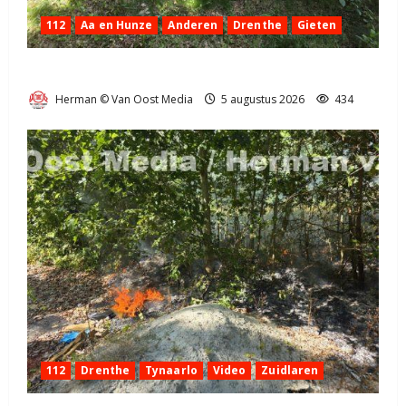
112
Aa en Hunze
Anderen
Drenthe
Gieten
Natuurbrandje aan de Provincialeweg Anderen
Herman © Van Oost Media
5 augustus 2026
434
112
Drenthe
Tynaarlo
Video
Zuidlaren