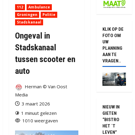
112
Ambulance
Groningen
Politie
Stadskanaal
KLIK OP DE
Ongeval in
FOTO OM
UW
Stadskanaal
PLANNING
AAN TE
tussen scooter en
VRAGEN..
auto
Herman © Van Oost
Media
3 maart 2026
NIEUW IN
1 minuut gelezen
GIETEN
“BISTRO
1010 weergaven
HET `T
LEVEN”