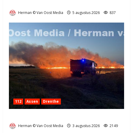
Natuurbrandje in Zuidlaren
Herman © Van Oost Media
5 augustus 2026
837
112
Assen
Drenthe
Grote Akkerbrand in Assen
Herman © Van Oost Media
3 augustus 2026
2149