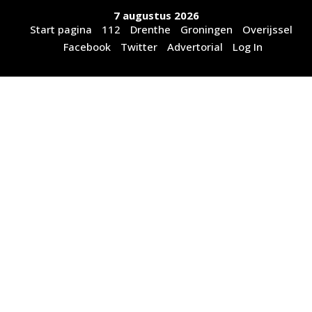
Ga
7 augustus 2026
naar
Start pagina
112
Drenthe
Groningen
Overijssel
de
Facebook
Twitter
Advertorial
Log In
inhoud