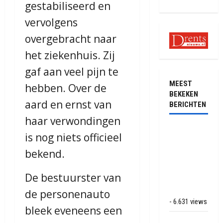
gestabiliseerd en
vervolgens
overgebracht naar
het ziekenhuis. Zij
gaf aan veel pijn te
MEEST
hebben. Over de
BEKEKEN
aard en ernst van
BERICHTEN
haar verwondingen
Ernstig
is nog niets officieel
ongeval met
bekend.
vrachtwagens
op de N381
De bestuurster van
bij
Hoogersmilde
de personenauto
- 6.631 views
bleek eveneens een
Veel rook