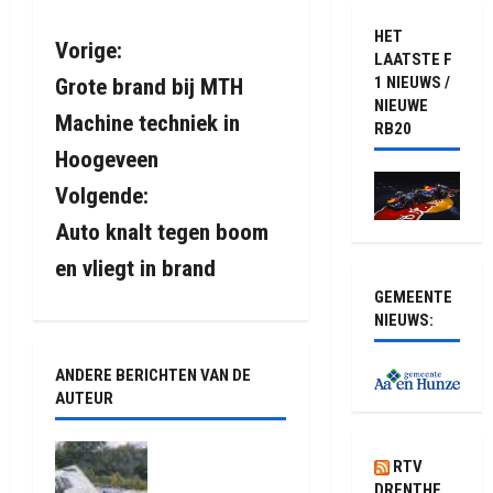
HET
B
Vorige:
LAATSTE F
1 NIEUWS /
Grote brand bij MTH
e
NIEUWE
Machine techniek in
RB20
r
Hoogeveen
i
Volgende:
Auto knalt tegen boom
c
en vliegt in brand
h
GEMEENTE
NIEUWS:
t
n
ANDERE BERICHTEN VAN DE
AUTEUR
a
Truck met
v
RTV
oplegger
DRENTHE