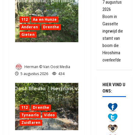
7 augustus
2026
Boom in
112
Aa en Hunze
Gasselte
Anderen
Drenthe
ingewijd die
Gieten
stamt van
boom die
Natuurbrandje aan de
Hiroshima
Provincialeweg Anderen
overleefde
Herman © Van Oost Media
5 augustus 2026
434
HIER VIND U
ONS:
112
Drenthe
Tynaarlo
Video
Zuidlaren