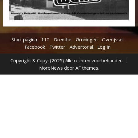
Start pagina
112
Drenthe
Groningen
Overijssel
Facebook
Twitter
Advertorial
Log In
Copyright & Copy; {2025} Alle rechten voorbehouden.
|
MoreNews
door AF themes.