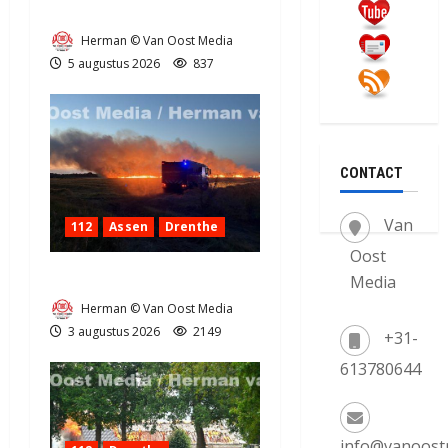
Natuurbrandje in Zuidlaren
Herman © Van Oost Media
5 augustus 2026
837
CONTACT
Van
112
Assen
Drenthe
Oost
Grote Akkerbrand in Assen
Media
Herman © Van Oost Media
3 augustus 2026
2149
+31-
613780644
info@vanoost