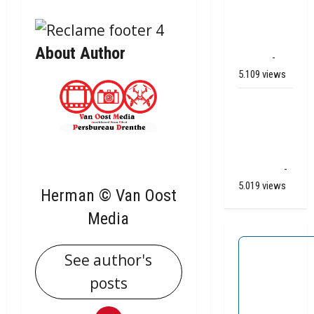
Veendam
naar Ter
Apelkanaal
About Author
(video)
-
5.109 views
Ernstig
ongeval A28
/ N34 bij De
Punt /
Zuidlaren
-
5.019 views
Herman © Van Oost
Media
See author's
posts