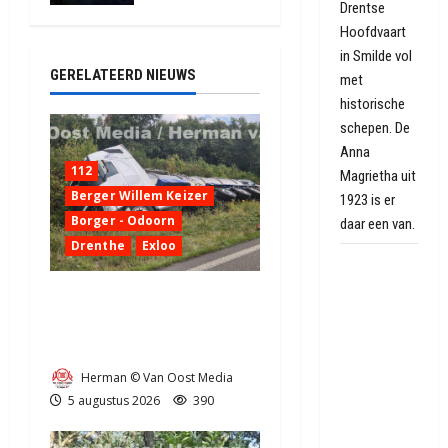
Drentse
2149
Hoofdvaart
in Smilde vol
GERELATEERD NIEUWS
met
historische
schepen. De
Anna
112
Magrietha uit
Berger Willem Keizer
1923 is er
Borger - Odoorn
daar een van.
Drenthe
Exloo
Vredesboom
uit
Truck met oplegger raakt
Hiroshima
door klapband van de N34
als
bij Exloo (video)
eerbetoon
Herman © Van Oost Media
aan
5 augustus 2026
390
Gasselter
oorlogsgeschied