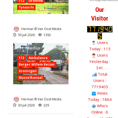
112
Drenthe
Tynaarlo
Our
Visitor
Zeer grote brand in Tynaarlo
Herman © Van Oost Media
30 juli 2026
1392
Users
Today : 115
Users
112
Ambulance
Yesterday :
Berger Willem Keizer
341
Groningen
Total
Musselkanaal
Users :
7719405
Ongeval in Musselkanaal
Views
Today : 1864
Herman © Van Oost Media
30 juli 2026
229
Who's
Online : 6