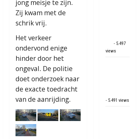
jong meisje te zijn.
schade bij
Zij kwam met de
binnenbrand
op park
schrik vrij.
Land van
Bartje in
Het verkeer
Ees
- 5.497
ondervond enige
views
hinder door het
Grote brand
ongeval. De politie
bij MTH
doet onderzoek naar
Machine
techniek in
de exacte toedracht
Hoogeveen
van de aanrijding.
- 5.491 views
Mega
transport
onderweg
van