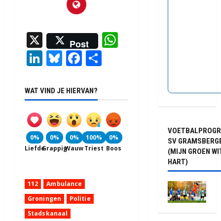
X
WhatsApp
Post
LinkedIn
Bluesky
Facebook
Delen
WAT VIND JE HIERVAN?
VOETBALPROG
0%
0%
0%
100%
0%
SV GRAMSBERG
Liefde
Grappig
Wauw
Triest
Boos
(MIJN GROEN WI
HART)
112
Ambulance
Groningen
Politie
Stadskanaal