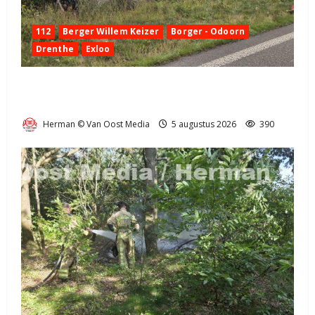
112
Berger Willem Keizer
Borger - Odoorn
Drenthe
Exloo
Truck met oplegger raakt door klapband van de N34
bij Exloo (video)
Herman © Van Oost Media
5 augustus 2026
390