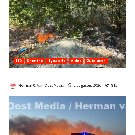
112
Drenthe
Tynaarlo
Video
Zuidlaren
Natuurbrandje in Zuidlaren
Herman © Van Oost Media
5 augustus 2026
815