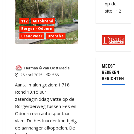
op de
site : 12
112
Autobrand
Borger - Odoorn
Brandweer
Drenthe
Auto door brand verwoest
tussen Ees en Odoorn
MEEST
Herman © Van Oost Media
BEKEKEN
26 april 2025
566
BERICHTEN
Aantal malen gezien: 1.718
Rond 13.15 uur
Ernstig
zaterdagmiddag vatte op de
ongeval met
Borgerderweg tussen Ees en
vrachtwagens
Odoorn een auto spontaan
op de N381
vlam. De bestuurder kon tijdig
bij
de aanhanger afkoppelen. De
Hoogersmilde