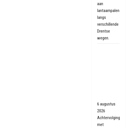
aan
lantaarnpalen
langs
verschillende
Drentse
wegen.
Achtervolging
met
politiewagens
en heli
eindigt
tegen
muurtje in
Oranjedorp
6 augustus
2026
Achtervolging
met