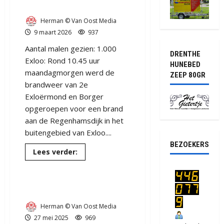
bij Exloo.
Herman © Van Oost Media
9 maart 2026
937
Aantal malen gezien: 1.000
DRENTHE
Exloo: Rond 10.45 uur
HUNEBED
maandagmorgen werd de
ZEEP 80GR
brandweer van 2e
Exloërmond en Borger
opgeroepen voor een brand
aan de Regenhamsdijk in het
buitengebied van Exloo....
BEZOEKERS
Lees
Lees verder:
meer
over
Tractor
Update / Veel schade bij
vat
vlam
ongeval Exloo
op
akker
Herman © Van Oost Media
bij
Exloo.
27 mei 2025
969