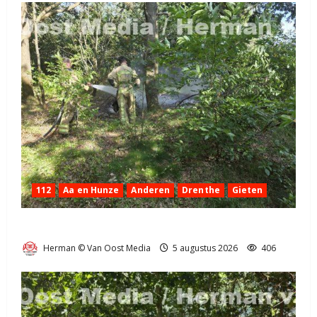
112
Aa en Hunze
Anderen
Drenthe
Gieten
Natuurbrandje aan de Provincialeweg Anderen
Herman © Van Oost Media
5 augustus 2026
406