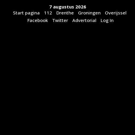
Ga
7 augustus 2026
naar
Start pagina
112
Drenthe
Groningen
Overijssel
de
Facebook
Twitter
Advertorial
Log In
inhoud