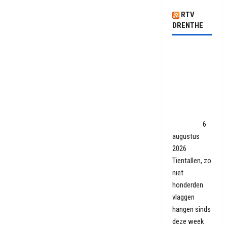
RTV
DRENTHE
Omgekeerde
vlaggen
terug van
weggeweest:
'Op den
duur is de
maat vol'
6
augustus
2026
Tientallen, zo
niet
honderden
vlaggen
hangen sinds
deze week