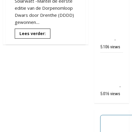
Solarwatt -Mantel de eerste
onderweg
editie van de Dorpenomloop
van
Dwars door Drenthe (DDDD)
Veendam
gewonnen....
naar Ter
Apelkanaal
Lees
Lees verder:
meer
(video)
-
over
Twee
5.106 views
wielerkoersen
in
één
Ernstig
weekend
ongeval A28
/ N34 bij De
Punt /
Zuidlaren
-
5.016 views