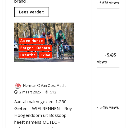
brand...
- 6.626 views
Lees
Lees verder:
Veel rook
meer
over
schade bij
Auto
door
binnenbrand
brand
op park
verwoest
tussen
Aa en Hunze
Land van
Ees
en
Borger - Odoorn
Bartje in
Odoorn
Drenthe
Exloo
Ees
- 5.495
views
Twee wielerkoersen in één
Grote brand
weekend
bij MTH
Herman © Van Oost Media
Machine
2 maart 2025
512
techniek in
Hoogeveen
Aantal malen gezien: 1.250
- 5.486 views
Gieten – WIELRENNEN – Roy
Hoogendoorn uit Boskoop
Mega
heeft namens METEC –
transport