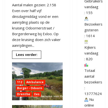
Gebruikers
Aantal malen gezien: 2.158
vandaag
Even over half vijf
: 155
dinsdagmiddag vond er een
aanrijding plaats op de
Bezoekers
kruising Odoornerstraat /
gisteren
Borgerderweg bij Exloo. Op
: 1614
deze kruising doen zich vaker
aanrijdingen...
Kijkers
vandaag
Lees
Lees verder:
meer
: 820
over
Update
/
Totaal
Veel
schade
aantal
bij
ongeval
bezoekers
112
Ambulance
Exloo
:
Borger - Odoorn
13777624
Drenthe
Ees
Nu
online