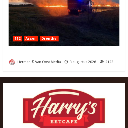
112
Assen
Drenthe
Grote Akkerbrand in Assen
Herman © Van Oost Media
3 augustus 2026
2123