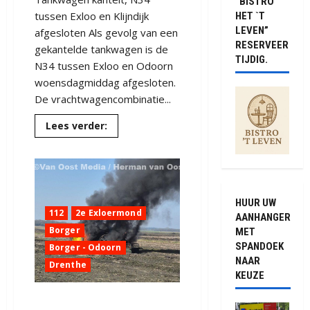
“BISTRO
tussen Exloo en Klijndijk
HET `T
LEVEN”
afgesloten Als gevolg van een
RESERVEER
gekantelde tankwagen is de
TIJDIG.
N34 tussen Exloo en Odoorn
woensdagmiddag afgesloten.
De vrachtwagencombinatie...
Lees
Lees verder:
meer
over
Truck
met
oplegger
raakt
door
klapband
HUUR UW
van
112
2e Exloermond
AANHANGER
de
Borger
N34
MET
bij
SPANDOEK
Borger - Odoorn
Exloo
(video)
NAAR
Drenthe
KEUZE
Tractor vat vlam op akker