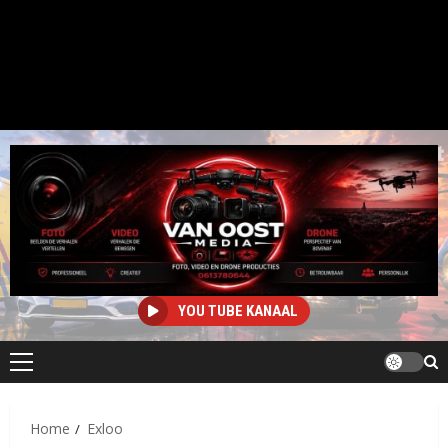
YOU TUBE KANAAL
Primair
menu
Home
Exloo