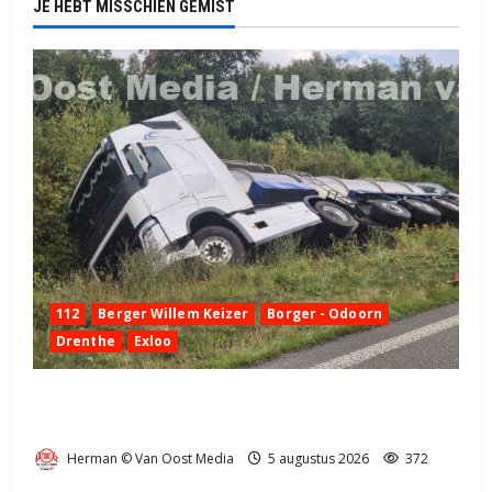
JE HEBT MISSCHIEN GEMIST
112
Berger Willem Keizer
Borger - Odoorn
Drenthe
Exloo
Truck met oplegger raakt door klapband van de N34
bij Exloo (video)
Herman © Van Oost Media
5 augustus 2026
372