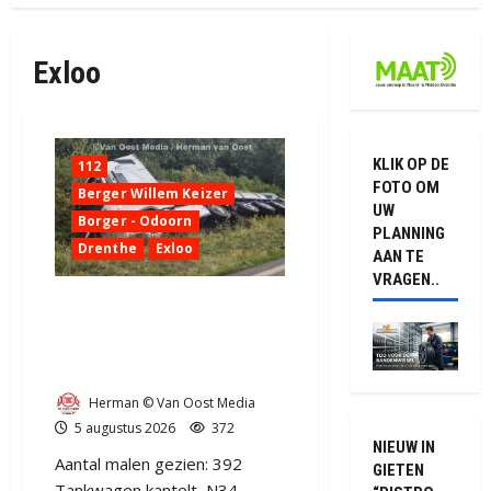
Exloo
KLIK OP DE
112
FOTO OM
Berger Willem Keizer
UW
Borger - Odoorn
PLANNING
Drenthe
Exloo
AAN TE
VRAGEN..
Truck met oplegger
raakt door klapband van
de N34 bij Exloo (video)
Herman © Van Oost Media
5 augustus 2026
372
NIEUW IN
Aantal malen gezien: 392
GIETEN
Tankwagen kantelt, N34