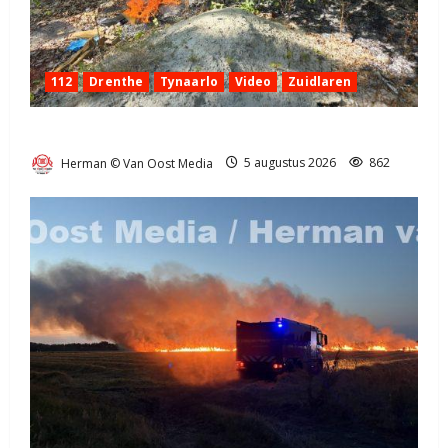
112
Drenthe
Tynaarlo
Video
Zuidlaren
Natuurbrandje in Zuidlaren
Herman © Van Oost Media
5 augustus 2026
862