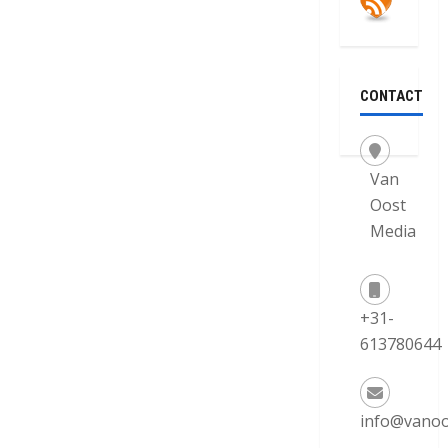
CONTACT
Van
Oost
Media
+31-
613780644
info@vanoo