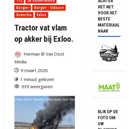
112
2e Exloermond
ACHTER
HET NET.
Borger
Borger - Odoorn
VOOR HET
Drenthe
Exloo
BESTE
MATERIAAL
Tractor vat vlam
NAAR
op akker bij Exloo.
Herman © Van Oost
Media
9 maart 2026
1 minuut gelezen
939 weergaven
KLIK OP DE
FOTO OM
UW