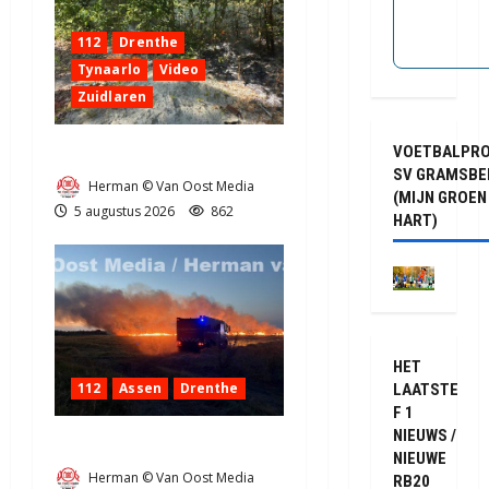
112
Drenthe
Tynaarlo
Video
Zuidlaren
VOETBALPR
Natuurbrandje in Zuidlaren
SV GRAMSBE
Herman © Van Oost Media
(MIJN GROEN
5 augustus 2026
862
HART)
HET
112
Assen
Drenthe
LAATSTE
F 1
NIEUWS /
Grote Akkerbrand in Assen
NIEUWE
Herman © Van Oost Media
RB20