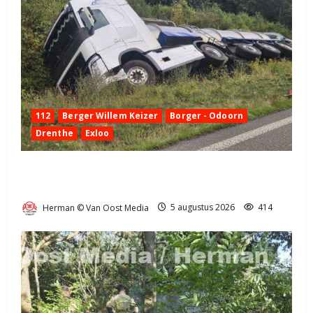
112
Berger Willem Keizer
Borger - Odoorn
Drenthe
Exloo
Truck met oplegger raakt door klapband van de N34
bij Exloo (video)
Herman © Van Oost Media
5 augustus 2026
414