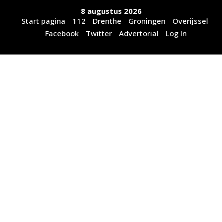
Ga
8 augustus 2026
naar
Start pagina
112
Drenthe
Groningen
Overijssel
de
Facebook
Twitter
Advertorial
Log In
inhoud