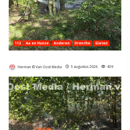
112
Aa en Hunze
Anderen
Drenthe
Gieten
Natuurbrandje aan de Provincialeweg Anderen
Herman © Van Oost Media
5 augustus 2026
459