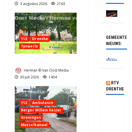
3 augustus 2026
2163
GEMEENTE
112
Drenthe
NIEUWS:
Tynaarlo
Zeer grote brand in Tynaarlo
Herman © Van Oost Media
30 juli 2026
1404
RTV
DRENTHE
112
Ambulance
Van
Berger Willem Keizer
Soedan
Groningen
tot
Musselkanaal
Oekraïne: