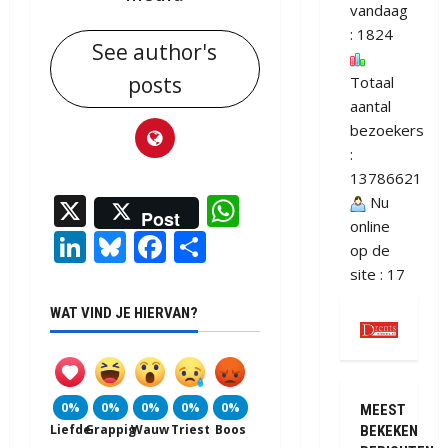
vandaag
: 1824
See author's
posts
Totaal
aantal
bezoekers
:
13786621
X
WhatsApp
Nu
Post
online
LinkedIn
Bluesky
Facebook
Delen
op de
site : 17
WAT VIND JE HIERVAN?
0%
0%
0%
0%
0%
MEEST
Liefde
Grappig
Wauw
Triest
Boos
BEKEKEN