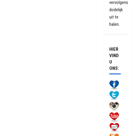
vervolgens
dodelijk
uit te
halen.
HIER
VIND
U
ONS: