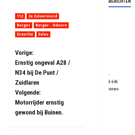
BERICHTEN
112
2e Exloermond
Ernstig
ongeval
Borger
Borger - Odoorn
met
Drenthe
Exloo
vrachtwagen
op de
B
Vorige:
N381
bij
Ernstig ongeval A28 /
e
Hoogersmild
N34 bij De Punt /
-
r
Zuidlaren
6.646
views
i
Volgende:
Veel
Motorrijder ernstig
c
rook
gewond bij Buinen.
h
schade
bij
t
binnenbrand