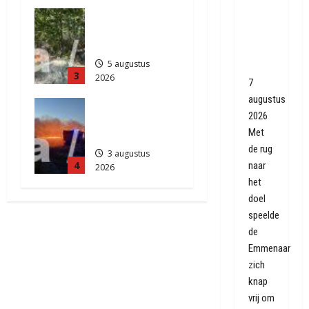
5 augustus
Natuurbrand
dankzij
2026
je in
459
knappe
Zuidlaren
goal
5 augustus
Quispel
3
2026
7
862
augustus
Grote
2026
Akkerbrand
Met
in Assen
de rug
3 augustus
4
naar
2026
2163
het
doel
speelde
de
Emmenaar
zich
knap
vrij om