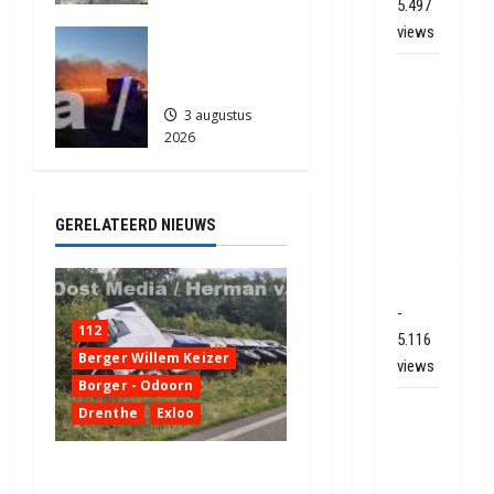
5.497
862
views
Grote
Akkerbrand
Mega
in Assen
transport
3 augustus
onderweg
2026
van
2163
Veendam
naar
GERELATEERD NIEUWS
Ter
Apelkanaal
(video)
-
112
5.116
Berger Willem Keizer
views
Borger - Odoorn
Ernstig
Drenthe
Exloo
ongeval
A28 /
Truck met oplegger raakt
N34