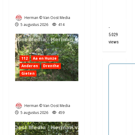
door klapband van de N34
bij De
bij Exloo (video)
Punt /
Herman © Van Oost Media
Zuidlaren
5 augustus 2026
414
-
5.029
views
112
Aa en Hunze
Anderen
Drenthe
Gieten
Natuurbrandje aan de
Provincialeweg Anderen
Herman © Van Oost Media
5 augustus 2026
459