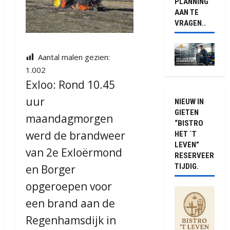
PLANNING
AAN TE
VRAGEN..
Aantal malen gezien:
1.002
Exloo: Rond 10.45
uur
NIEUW IN
GIETEN
maandagmorgen
“BISTRO
werd de brandweer
HET `T
LEVEN”
van 2e Exloërmond
RESERVEER
TIJDIG.
en Borger
opgeroepen voor
een brand aan de
Regenhamsdijk in