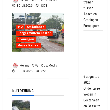
treinen
30 juli 2026
1373
tussen
Assen en
Groningen
Europapark.
112
Ambulance
Berger Willem Keizer
Geen giftige
Groningen
staalslakken
Musselkanaal
gevonden
onder
Ongeval in Musselkanaal
wegen
Eexterveen
Herman © Van Oost Media
en Gasselte
30 juli 2026
222
6 augustus
2026
Onder twee
NU TRENDING
wegen in
Eexterveen
Truck met
en Gasselte
oplegger