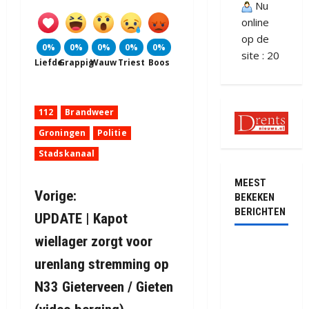
Nu
online
op de
0%
0%
0%
0%
0%
site : 20
Liefde
Grappig
Wauw
Triest
Boos
112
Brandweer
Groningen
Politie
Stadskanaal
MEEST
B
Vorige:
BEKEKEN
BERICHTEN
UPDATE | Kapot
e
wiellager zorgt voor
Ernstig
r
urenlang stremming op
ongeval met
i
vrachtwagens
N33 Gieterveen / Gieten
op de N381