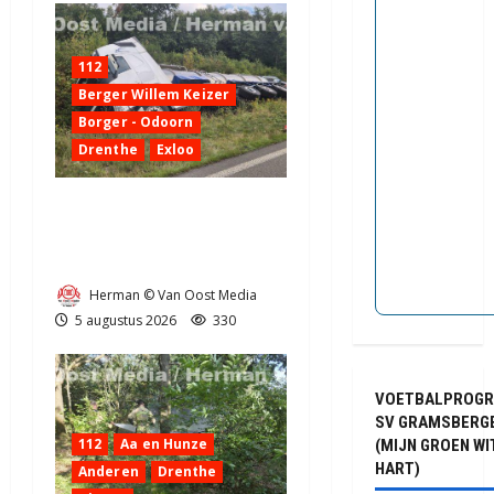
112
Berger Willem Keizer
Borger - Odoorn
Drenthe
Exloo
Truck met oplegger raakt
door klapband van de N34
bij Exloo (video)
Herman © Van Oost Media
5 augustus 2026
330
VOETBALPROG
SV GRAMSBERG
112
Aa en Hunze
(MIJN GROEN WI
HART)
Anderen
Drenthe