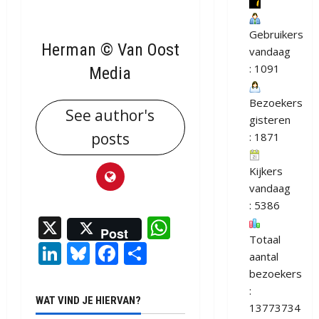
Gebruikers
Herman © Van Oost
vandaag
: 1091
Media
Bezoekers
See author's
gisteren
posts
: 1871
Kijkers
vandaag
: 5386
X
WhatsApp
Post
Totaal
LinkedIn
Bluesky
Facebook
Delen
aantal
bezoekers
:
WAT VIND JE HIERVAN?
13773734