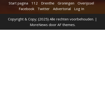
Start pagina
112
Drenthe
Groningen
Overijssel
Facebook
Twitter
Advertorial
Log In
Copyright & Copy; {2025} Alle rechten voorbehouden.
|
MoreNews
door AF themes.