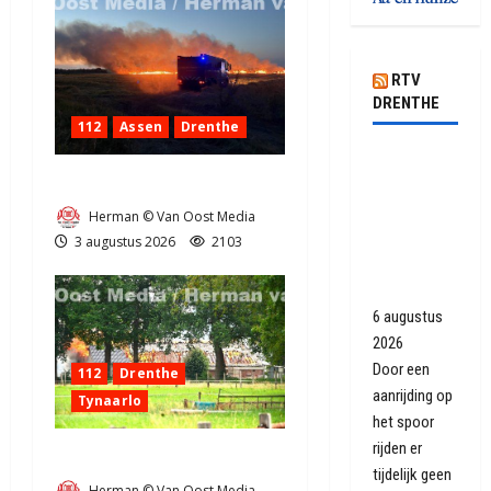
RTV
DRENTHE
112
Assen
Drenthe
Geen
Grote Akkerbrand in Assen
treinen
tussen
Herman © Van Oost Media
Assen en
3 augustus 2026
2103
Groningen
Europapark
6 augustus
2026
Door een
112
Drenthe
aanrijding op
Tynaarlo
het spoor
rijden er
Zeer grote brand in Tynaarlo
tijdelijk geen
Herman © Van Oost Media