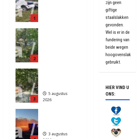
zijn geen
raakt door
giftige
klapband
staalslakken
1
van de N34
gevonden.
bij Exloo
Natuurbrand
(video)
Wel is er in de
je aan de
fundering van
5 augustus
Provinciale
2026
beide wegen
weg
330
hoogovenslak
2
Anderen
gebruikt.
5 augustus
Natuurbrand
2026
je in
370
Zuidlaren
HIER VIND U
5 augustus
ONS:
3
2026
732
Grote
Akkerbrand
in Assen
3 augustus