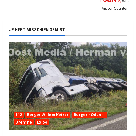
Powered By
WPS
Visitor Counter
JE HEBT MISSCHIEN GEMIST
112
Berger Willem Keizer
Borger - Odoorn
Drenthe
Exloo