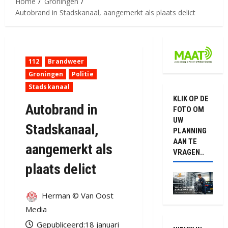
Home
Groningen
Autobrand in Stadskanaal, aangemerkt als plaats delict
112
Brandweer
Groningen
Politie
Stadskanaal
KLIK OP DE
Autobrand in
FOTO OM
UW
Stadskanaal,
PLANNING
AAN TE
aangemerkt als
VRAGEN..
plaats delict
Herman © Van Oost
Media
Gepubliceerd:18 januari