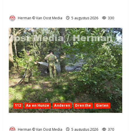
Truck met oplegger raakt door klapband van de N34
bij Exloo (video)
Herman © Van Oost Media
5 augustus 2026
330
112
Aa en Hunze
Anderen
Drenthe
Gieten
Natuurbrandje aan de Provincialeweg Anderen
Herman © Van Oost Media
5 augustus 2026
370