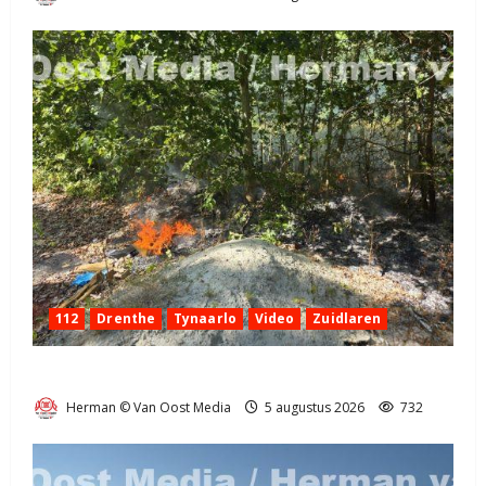
112
Drenthe
Tynaarlo
Video
Zuidlaren
Natuurbrandje in Zuidlaren
Herman © Van Oost Media
5 augustus 2026
732