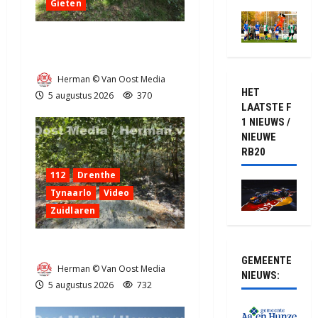
Gieten
Natuurbrandje aan de
Provincialeweg Anderen
Herman © Van Oost Media
HET
5 augustus 2026
370
LAATSTE F
1 NIEUWS /
NIEUWE
RB20
112
Drenthe
Tynaarlo
Video
Zuidlaren
Natuurbrandje in Zuidlaren
GEMEENTE
Herman © Van Oost Media
NIEUWS:
5 augustus 2026
732