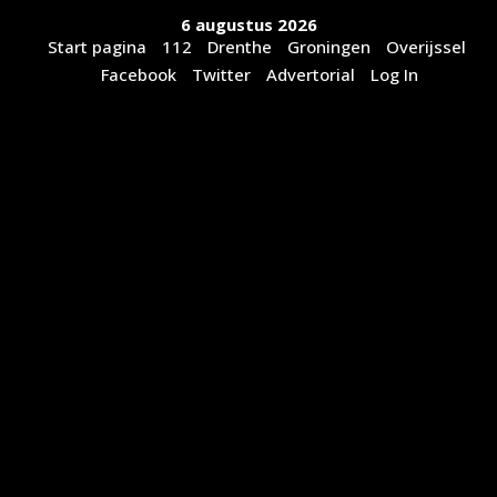
Ga
6 augustus 2026
naar
Start pagina
112
Drenthe
Groningen
Overijssel
de
Facebook
Twitter
Advertorial
Log In
inhoud