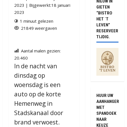
NIEUW IN
2023 | Bijgewerkt:18 januari
GIETEN
2023
“BISTRO
HET `T
1 minuut gelezen
LEVEN”
21849 weergaven
RESERVEER
TIJDIG.
Aantal malen gezien:
20.460
In de nacht van
dinsdag op
woensdag is een
auto op de korte
HUUR UW
AANHANGER
Hemenweg in
MET
Stadskanaal door
SPANDOEK
NAAR
brand verwoest.
KEUZE