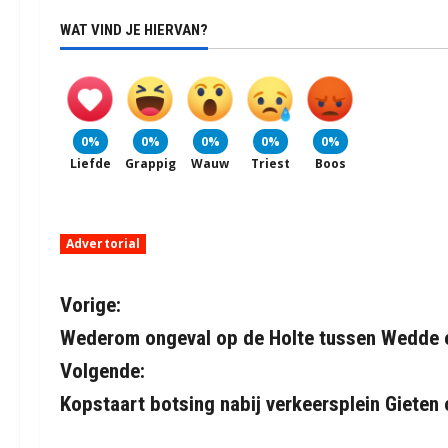
WAT VIND JE HIERVAN?
0%
0%
0%
0%
0%
Liefde
Grappig
Wauw
Triest
Boos
Advertorial
B
Vorige:
Wederom ongeval op de Holte tussen Wedde 
e
Volgende:
r
Kopstaart botsing nabij verkeersplein Gieten
i