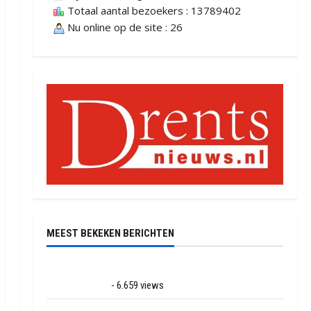
Totaal aantal bezoekers : 13789402
Nu online op de site : 26
MEEST BEKEKEN BERICHTEN
Ernstig ongeval met vrachtwagens op de N381 bij
Hoogersmilde
- 6.659 views