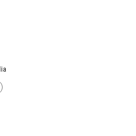
ia
book
len