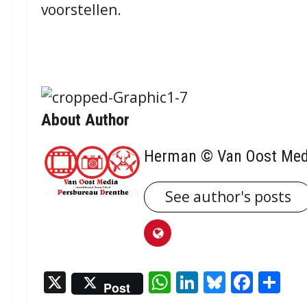
voorstellen.
About Author
Herman © Van Oost Med
See author's posts
X
WhatsApp
LinkedIn
Bluesky
Face
De
Post