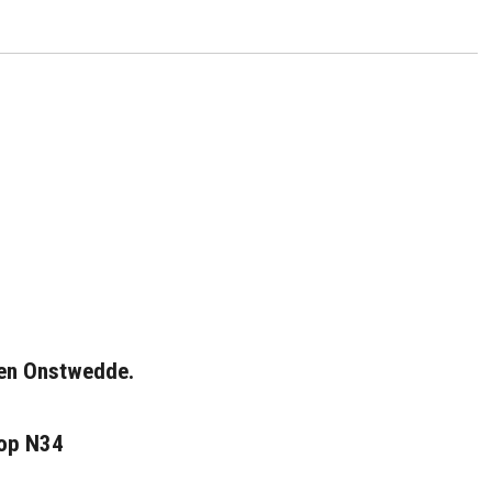
en Onstwedde.
 op N34