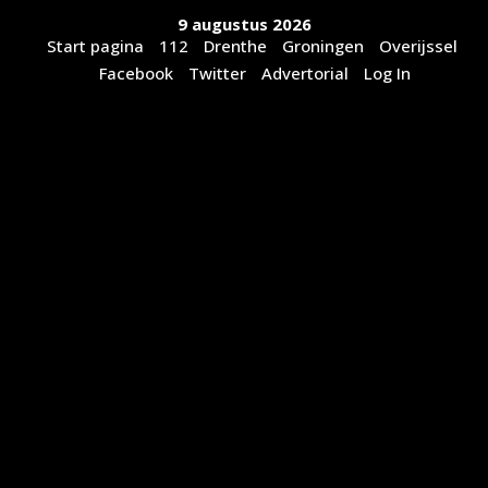
Ga
9 augustus 2026
naar
Start pagina
112
Drenthe
Groningen
Overijssel
de
Facebook
Twitter
Advertorial
Log In
inhoud