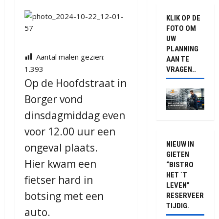
KLIK OP DE
FOTO OM
UW
PLANNING
Aantal malen gezien:
AAN TE
1.393
VRAGEN..
Op de Hoofdstraat in
Borger vond
dinsdagmiddag even
voor 12.00 uur een
NIEUW IN
ongeval plaats.
GIETEN
Hier kwam een
“BISTRO
HET `T
fietser hard in
LEVEN”
botsing met een
RESERVEER
TIJDIG.
auto.