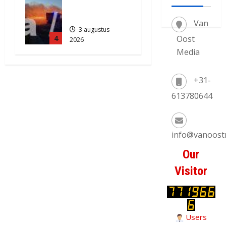
Akkerbrand
in Assen
Van
3 augustus
Oost
4
2026
2190
Media
+31-
613780644
info@vanoost
Our
Visitor
Users