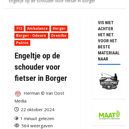
Engeltje op de schouder voor fietser in Borger
VIS NIET
112
Ambulance
Borger
ACHTER
HET NET.
Borger - Odoorn
Drenthe
VOOR HET
Politie
BESTE
MATERIAAL
Engeltje op de
NAAR
schouder voor
fietser in Borger
Herman © Van Oost
Media
22 oktober 2024
1 minuut gelezen
564 weergaven