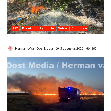
112
Drenthe
Tynaarlo
Video
Zuidlaren
Natuurbrandje in Zuidlaren
Herman © Van Oost Media
5 augustus 2026
895