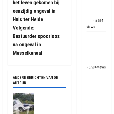
het leven gekomen bij
op park
r
Land van
eenzijdig ongeval in
Bartje in
i
Huis ter Heide
Ees
- 5.514
views
Volgende:
c
Bestuurder spoorloos
Grote brand
h
bij MTH
na ongeval in
t
Machine
Musselkanaal
techniek in
n
Hoogeveen
- 5.504 views
a
Mega
ANDERE BERICHTEN VAN DE
v
AUTEUR
transport
onderweg
i
van
Truck met
oplegger
Veendam
g
raakt door
naar Ter
klapband
Apelkanaal