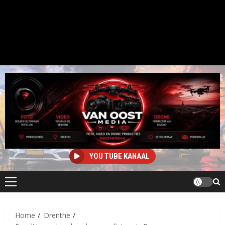
YOU TUBE KANAAL
Primair
menu
Home
Drenthe