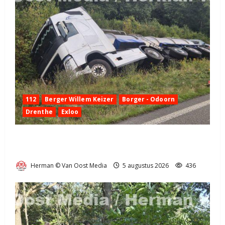
112
Berger Willem Keizer
Borger - Odoorn
Drenthe
Exloo
Truck met oplegger raakt door klapband van de N34
bij Exloo (video)
Herman © Van Oost Media
5 augustus 2026
436