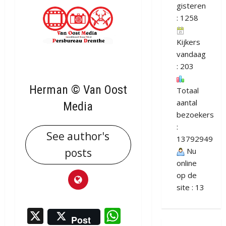
gisteren
: 1258
Kijkers
vandaag
: 203
Herman © Van Oost
Totaal
aantal
Media
bezoekers
:
See author's
13792949
posts
Nu
online
op de
site : 13
X
WhatsApp
Post