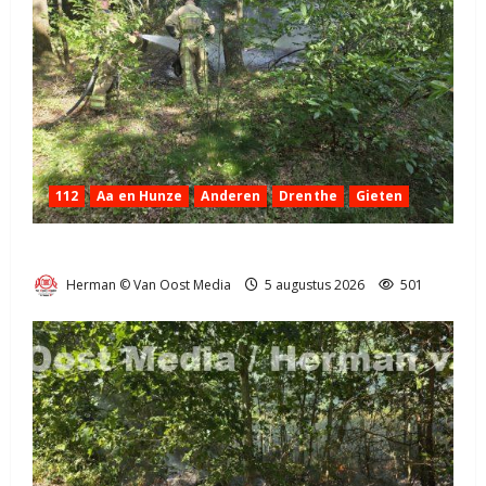
112
Aa en Hunze
Anderen
Drenthe
Gieten
Natuurbrandje aan de Provincialeweg Anderen
Herman © Van Oost Media
5 augustus 2026
501