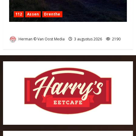
112
Assen
Drenthe
Grote Akkerbrand in Assen
Herman © Van Oost Media
3 augustus 2026
2190