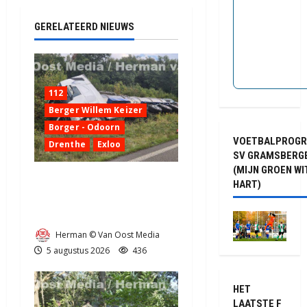
GERELATEERD NIEUWS
112
Berger Willem Keizer
Borger - Odoorn
VOETBALPROG
Drenthe
Exloo
SV GRAMSBERG
(MIJN GROEN WI
Truck met oplegger raakt
HART)
door klapband van de N34
bij Exloo (video)
Herman © Van Oost Media
5 augustus 2026
436
HET
LAATSTE F