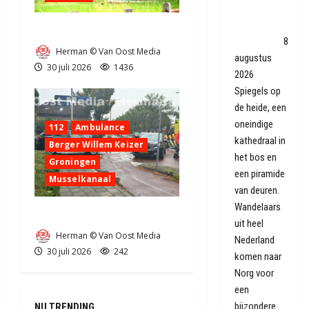
Norg: 'Het is
nutteloos,
Zeer grote brand in Tynaarlo
maar sexy'
8
Herman © Van Oost Media
augustus
30 juli 2026
1436
2026
Spiegels op
de heide, een
oneindige
112
Ambulance
kathedraal in
Berger Willem Keizer
het bos en
Groningen
een piramide
Musselkanaal
van deuren.
Wandelaars
Ongeval in Musselkanaal
uit heel
Herman © Van Oost Media
Nederland
30 juli 2026
242
komen naar
Norg voor
een
bijzondere
NU TRENDING