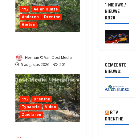
1 NIEUWS /
112
Aa en Hunze
NIEUWE
Anderen
Drenthe
RB20
Gieten
Natuurbrandje aan de
Provincialeweg Anderen
Herman © Van Oost Media
5 augustus 2026
501
GEMEENTE
NIEUWS:
112
Drenthe
Tynaarlo
Video
RTV
Zuidlaren
DRENTHE
Natuurbrandje in Zuidlaren
Auto botst