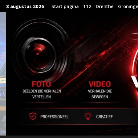
Ga
8 augustus 2026
Start pagina
112
Drenthe
Groning
naar
de
inhoud