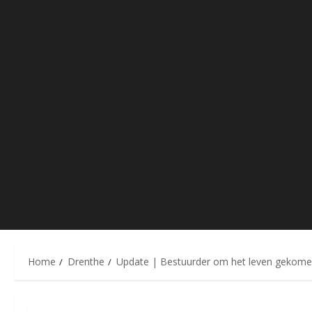
Home
Drenthe
Update | Bestuurder om het leven gekomen b