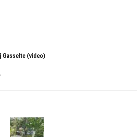
j Gasselte (video)
r
Natuurbrandje aan de Provincialeweg
)
Anderen