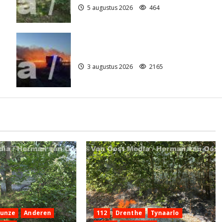
5 augustus 2026
464
Grote Akkerbrand in Assen
3 augustus 2026
2165
Hunze
Anderen
112
Drenthe
Tynaarlo