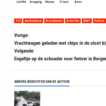
Liefde
Grappig
Wauw
Triest
Boos
112
Ambulance
Brandweer
Drenthe
MMT
Politie
B
Vorige:
Vrachtwagen geladen met chips in de sloot bi
e
Volgende:
r
Engeltje op de schouder voor fietser in Borge
i
c
ANDERE BERICHTEN VAN DE AUTEUR
h
t
Truck met oplegger raakt door
klapband van de N34 bij Exloo (video
n