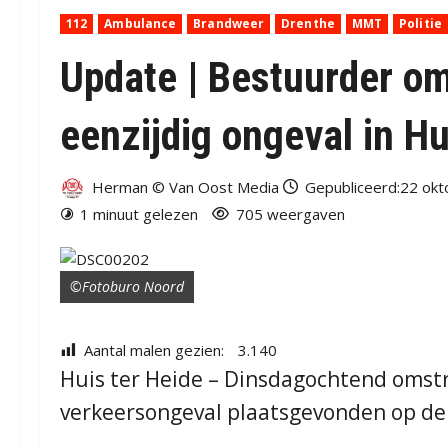
112
Ambulance
Brandweer
Drenthe
MMT
Politie
Update | Bestuurder om
eenzijdig ongeval in Hu
Herman © Van Oost Media
Gepubliceerd:22 okt
1 minuut gelezen
705 weergaven
©Fotoburo Noord
Aantal malen gezien:
3.140
Huis ter Heide – Dinsdagochtend omstr
verkeersongeval plaatsgevonden op de 