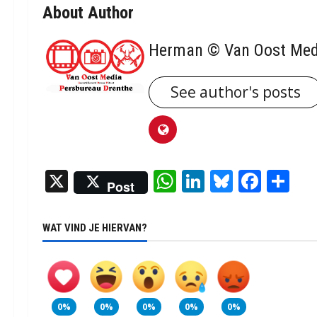
About Author
Herman © Van Oost Med
See author's posts
X
WhatsApp
LinkedIn
Bluesky
Face
De
Post
WAT VIND JE HIERVAN?
0%
0%
0%
0%
0%