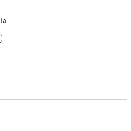
ia
book
len