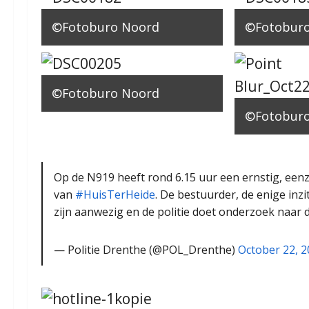
©Fotoburo Noord
©Fotobur
©Fotoburo Noord
©Fotobur
Op de N919 heeft rond 6.15 uur een ernstig, een
van
#HuisTerHeide
. De bestuurder, de enige inz
zijn aanwezig en de politie doet onderzoek naar 
— Politie Drenthe (@POL_Drenthe)
October 22, 