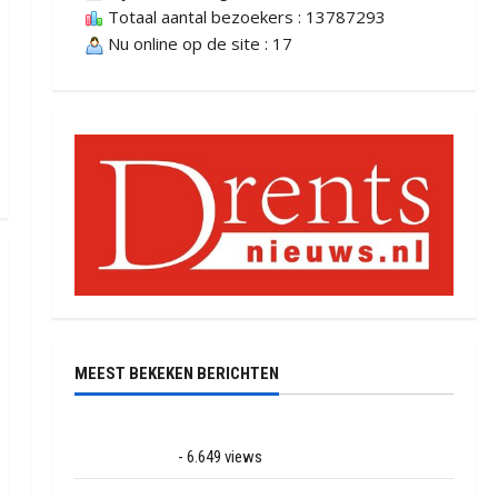
Totaal aantal bezoekers : 13787293
Nu online op de site : 17
MEEST BEKEKEN BERICHTEN
Ernstig ongeval met vrachtwagens op de N381 bij
Hoogersmilde
- 6.649 views