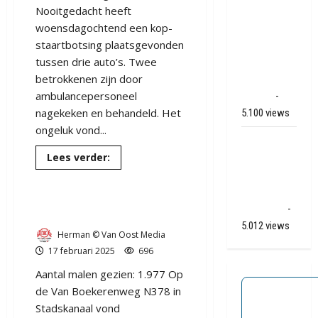
Nooitgedacht heeft
onderweg
woensdagochtend een kop-
van
staartbotsing plaatsgevonden
Veendam
tussen drie auto’s. Twee
naar Ter
betrokkenen zijn door
Apelkanaal
ambulancepersoneel
(video)
-
nagekeken en behandeld. Het
5.100 views
ongeluk vond...
Ernstig
Lees
Lees verder:
ongeval A28
meer
/ N34 bij De
over
Drie
Punt /
Ongeval op de N378 bij
auto`s
botsen
Zuidlaren
-
Stadskanaal
in
5.012 views
Nooitgedacht
Herman © Van Oost Media
17 februari 2025
696
Aantal malen gezien: 1.977 Op
de Van Boekerenweg N378 in
Stadskanaal vond