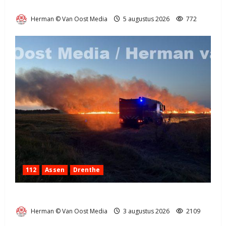
Natuurbrandje in Zuidlaren
Herman © Van Oost Media
5 augustus 2026
772
112
Assen
Drenthe
Grote Akkerbrand in Assen
Herman © Van Oost Media
3 augustus 2026
2109