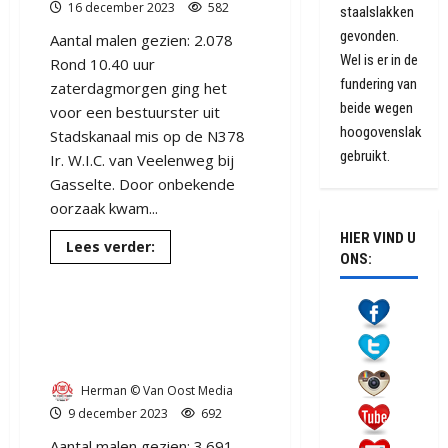
16 december 2023
582
staalslakken
gevonden.
Aantal malen gezien: 2.078
Wel is er in de
Rond 10.40 uur
fundering van
zaterdagmorgen ging het
beide wegen
voor een bestuurster uit
hoogovenslak
Stadskanaal mis op de N378
gebruikt.
Ir. W.I.C. van Veelenweg bij
Gasselte. Door onbekende
oorzaak kwam...
112
Aa en Hunze
Ambulance
Drenthe
HIER VIND U
Lees
Lees verder:
Gasselternijveen
meer
ONS:
over
Auto
van
Ongeval bij
de
weg
GASSELTERNIJVEEN N378 –
bij
Gasselte
Ir. W.I.C. van Veelenweg
Herman © Van Oost Media
9 december 2023
692
Aantal malen gezien: 3.691