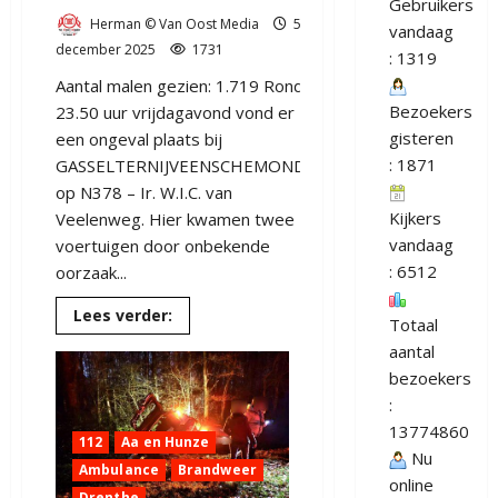
Gebruikers
Gasselte
Herman © Van Oost Media
5
op
vandaag
de
december 2025
1731
: 1319
rotonde
N378
Aantal malen gezien: 1.719 Rond
Re
–
Bezoekers
23.50 uur vrijdagavond vond er
Ir.
gisteren
een ongeval plaats bij
W.I.C.
van
: 1871
GASSELTERNIJVEENSCHEMOND
Veelenweg
(video)
op N378 – Ir. W.I.C. van
Kijkers
Veelenweg. Hier kwamen twee
vandaag
voertuigen door onbekende
: 6512
oorzaak...
Lees
Lees verder:
Totaal
meer
over
aantal
Ernstig
ongeval
bezoekers
op
:
de
N378
13774860
bij
112
Aa en Hunze
GASSELTERNIJVEENSCHEMOND
Nu
Ambulance
Brandweer
online
Drenthe