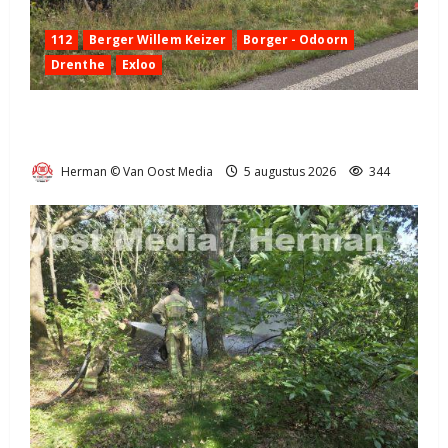
112
Berger Willem Keizer
Borger - Odoorn
Drenthe
Exloo
Truck met oplegger raakt door klapband van de N34
bij Exloo (video)
Herman © Van Oost Media
5 augustus 2026
344