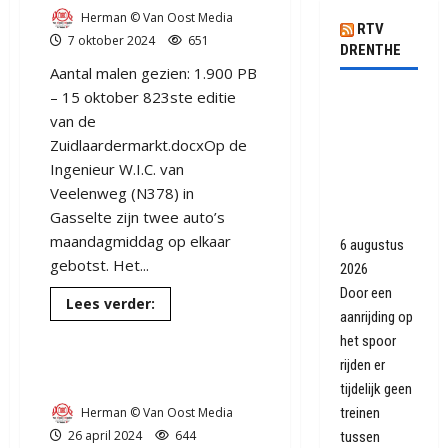
Herman © Van Oost Media
RTV
7 oktober 2024
651
DRENTHE
Aantal malen gezien: 1.900 PB
– 15 oktober 823ste editie
Geen
van de
treinen
Zuidlaardermarkt.docxOp de
tussen
Ingenieur W.I.C. van
Assen en
Veelenweg (N378) in
Groningen
Gasselte zijn twee auto’s
Europapark
maandagmiddag op elkaar
6 augustus
gebotst. Het...
2026
Door een
Lees
Lees verder:
meer
aanrijding op
over
het spoor
Vrouw
Vrachtwagen met rollen
gewond
rijden er
bij
ijzer in de berm bij Gasselte
kopstaart
tijdelijk geen
botsing
Herman © Van Oost Media
treinen
in
Gasselte
26 april 2024
644
tussen