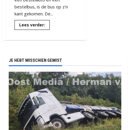
bestelbus, is de bus op z’n
112
Aa en Hunze
kant gekomen. De...
Ambulance
Drenthe
Lees
Lees verder:
N378
meer
over
Geen
gewonden,
maar
veel
schade
op
JE HEBT MISSCHIEN GEMIST
de
Ir.
W.I.C.
van
Veelenweg
GASSELTERNIJVEEN
N378
(video)