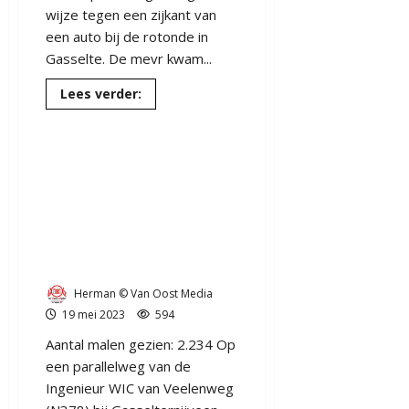
wijze tegen een zijkant van
een auto bij de rotonde in
Gasselte. De mevr kwam...
112
Aa en Hunze
Ambulance
Drenthe
Lees
Lees verder:
MMT
meer
over
Ongeval
bij
UPDATE | 28 jarige inwoner
rotonde
Gasselte
uit gem Aa en Hunze komt
N378
fietsster
om het leven op bospad
rijdt
langs Ir. W.I.C. van
tegen
auto
Veelenweg
Gasselternijveen
Herman © Van Oost Media
19 mei 2023
594
Aantal malen gezien: 2.234 Op
een parallelweg van de
Ingenieur WIC van Veelenweg