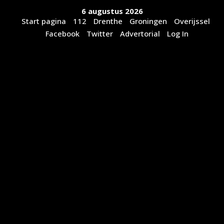
Ga
6 augustus 2026
naar
Start pagina
112
Drenthe
Groningen
Overijssel
de
Facebook
Twitter
Advertorial
Log In
inhoud