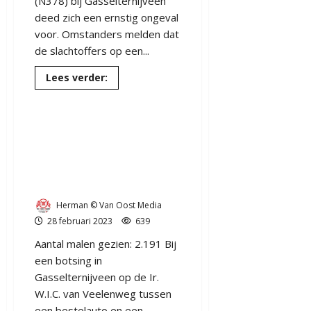
(N378) bij Gasselternijveen
deed zich een ernstig ongeval
voor. Omstanders melden dat
de slachtoffers op een...
Lees
Lees verder:
meer
over
UPDATE
Geen gewonden, maar veel
|
28
schade op de Ir. W.I.C. van
jarige
inwoner
Veelenweg
uit
gem
GASSELTERNIJVEEN N378
Aa
en
(video)
Hunze
komt
Herman © Van Oost Media
om
28 februari 2023
639
het
leven
op
Aantal malen gezien: 2.191 Bij
bospad
een botsing in
langs
Ir.
Gasselternijveen op de Ir.
W.I.C.
van
W.I.C. van Veelenweg tussen
Veelenweg
een bestelauto en een
Gasselternijveen