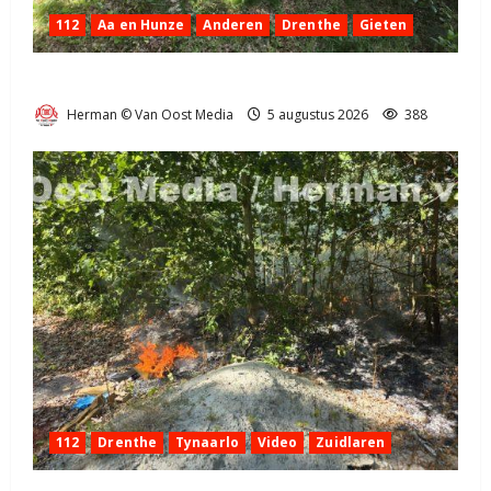
112
Aa en Hunze
Anderen
Drenthe
Gieten
Natuurbrandje aan de Provincialeweg Anderen
Herman © Van Oost Media
5 augustus 2026
388
112
Drenthe
Tynaarlo
Video
Zuidlaren