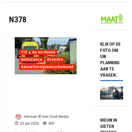
N378
KLIK OP DE
FOTO OM
112
Aa en Hunze
UW
Ambulance
Drenthe
PLANNING
Gasselternijveenschemond
AAN TE
VRAGEN..
Scooterrijder gewond na
botsing met auto in
Gasselternijveenschemo
nd
Herman © Van Oost Media
NIEUW IN
25 juli 2026
897
GIETEN