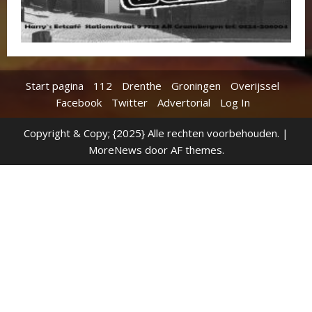
Start pagina
112
Drenthe
Groningen
Overijssel
Facebook
Twitter
Advertorial
Log In
Copyright & Copy; {2025} Alle rechten voorbehouden.
|
MoreNews
door AF themes.