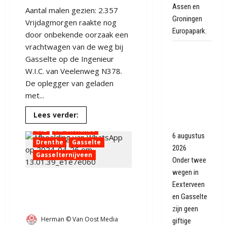
Assen en
Aantal malen gezien: 2.357
Groningen
Vrijdagmorgen raakte nog
Europapark.
door onbekende oorzaak een
vrachtwagen van de weg bij
Geen giftige
Gasselte op de Ingenieur
staalslakken
W.I.C. van Veelenweg N378.
gevonden
De oplegger van geladen
onder
met...
wegen
Eexterveen
Lees
Lees verder:
meer
en Gasselte
over
112
Aa en Hunze
Vrachtwagen
6 augustus
112
Aa en Hunze
Drenthe
Gasselte
met
2026
rollen
Ambulance
Drenthe
Gasselternijveen
ijzer
Onder twee
in
Gasselte
de
wegen in
berm
Eexterveen
bij
Auto van de weg bij
Gasselte
en Gasselte
Gasselte
zijn geen
Herman © Van Oost Media
giftige