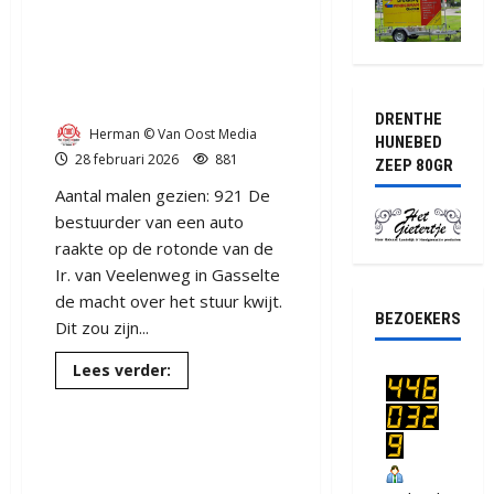
Auto slaat op de kop bij
Gasselte op de rotonde
N378 Re – Ir. W.I.C. van
Veelenweg (video)
DRENTHE
Herman © Van Oost Media
HUNEBED
28 februari 2026
881
ZEEP 80GR
Aantal malen gezien: 921 De
bestuurder van een auto
raakte op de rotonde van de
Ir. van Veelenweg in Gasselte
de macht over het stuur kwijt.
BEZOEKERS
Dit zou zijn...
Lees
Lees verder:
meer
over
Auto
Ernstig ongeval op de N378 bij
slaat
op
GASSELTERNIJVEENSCHEMO
de
kop
ND
bij