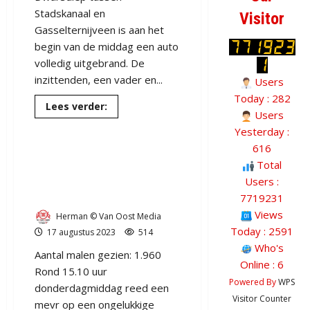
Stadskanaal en
Visitor
Gasselternijveen is aan het
begin van de middag een auto
volledig uitgebrand. De
112
Aa en Hunze
inzittenden, een vader en...
Users
112
Aa en Hunze
Brandweer
Drenthe
Today : 282
Lees
Lees verder:
Ambulance
Drenthe
N378
Users
meer
over
Gasselte
Yesterday :
Vader
en
616
dochter
Ongeval bij rotonde
van
Total
8
Gasselte N378 fietsster
Users :
kunnen
net
rijdt tegen auto
7719231
de
auto
Views
Herman © Van Oost Media
verlaten
Today : 2591
bij
17 augustus 2023
514
Gasselternijveenschemond.
Who's
Aantal malen gezien: 1.960
Online : 6
Rond 15.10 uur
Powered By
WPS
donderdagmiddag reed een
Visitor Counter
mevr op een ongelukkige