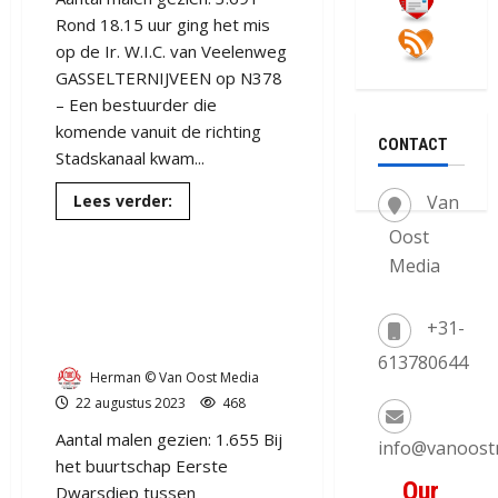
Rond 18.15 uur ging het mis
op de Ir. W.I.C. van Veelenweg
GASSELTERNIJVEEN op N378
– Een bestuurder die
komende vanuit de richting
CONTACT
Stadskanaal kwam...
Lees
Lees verder:
Van
meer
over
Oost
Ongeval
Vader en dochter van 8
bij
Media
GASSELTERNIJVEEN
kunnen net de auto verlaten
N378
–
bij
Ir.
+31-
W.I.C.
Gasselternijveenschemond.
van
613780644
Veelenweg
Herman © Van Oost Media
22 augustus 2023
468
Aantal malen gezien: 1.655 Bij
info@vanoost
het buurtschap Eerste
Our
Dwarsdiep tussen