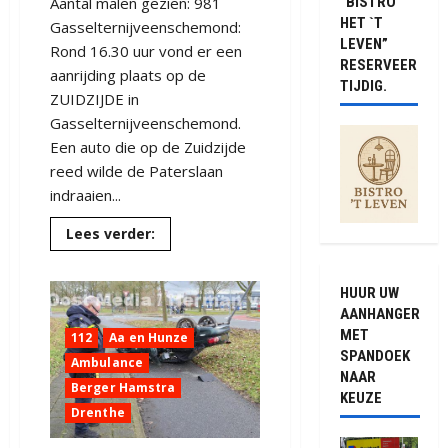
Aantal malen gezien: 981
“BISTRO
HET `T
Gasselternijveenschemond:
LEVEN”
Rond 16.30 uur vond er een
RESERVEER
aanrijding plaats op de
TIJDIG.
ZUIDZIJDE in
Gasselternijveenschemond.
Een auto die op de Zuidzijde
reed wilde de Paterslaan
indraaien...
Lees
Lees verder:
meer
over
Scooterrijder
gewond
HUUR UW
na
AANHANGER
botsing
met
MET
112
Aa en Hunze
auto
SPANDOEK
in
Ambulance
Gasselternijveenschemond
NAAR
Berger Hamstra
KEUZE
Drenthe