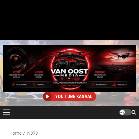
YOU TUBE KANAAL
Primair
menu
Home
N378