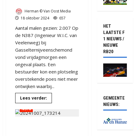
Gasselternijveenschemond
Herman © Van Oost Media
18 oktober 2024
657
HET
Aantal malen gezien: 2.007 Op
LAATSTE F
de N387 (Ingenieur W.I.C. van
1 NIEUWS /
Veelenweg) bij
NIEUWE
Gasselternijveenschemond
RB20
vond vrijdagmorgen een
ongeval plaats. Een
bestuurder kon een plotseling
overstekende poes niet meer
ontwijken waarbij...
112
Aa en Hunze
Lees
Lees verder:
GEMEENTE
Drenthe
Gasselte
meer
NIEUWS:
over
N378
Poesje
komt
om
bij
Vrouw gewond bij kopstaart
aanrijding
in
botsing in Gasselte
Gasselternijveenschemond