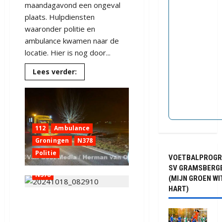
maandagavond een ongeval
plaats. Hulpdiensten
waaronder politie en
ambulance kwamen naar de
locatie. Hier is nog door...
Lees
Lees verder:
meer
over
Ongeval
op
de
N378
bij
Stadskanaal
112
Ambulance
112
Aa en Hunze
Groningen
N378
Drenthe
Politie
VOETBALPROG
Gasselternijveenschemond
SV GRAMSBERG
N378
(MIJN GROEN WI
HART)
Poesje komt om bij
aanrijding in