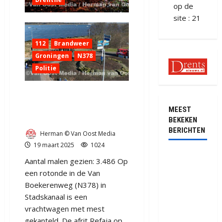
op de
site : 21
112
Brandweer
Groningen
N378
Politie
Vrachtwagen met mest
gekanteld in Stadskanaal
MEEST
op de N378 (video)
BEKEKEN
BERICHTEN
Herman © Van Oost Media
19 maart 2025
1024
Ernstig
Aantal malen gezien: 3.486 Op
ongeval met
een rotonde in de Van
vrachtwagens
Boekerenweg (N378) in
op de N381
Stadskanaal is een
bij
vrachtwagen met mest
Hoogersmilde
gekanteld. De afrit Refaja op