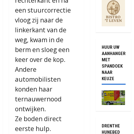
rechterkant en na
een stuurcorrectie
vloog zij naar de
linkerkant van de
weg, kwam in de
HUUR UW
berm en sloeg een
AANHANGER
keer over de kop.
MET
SPANDOEK
Andere
NAAR
automobilisten
KEUZE
konden haar
ternauwernood
ontwijken.
Ze boden direct
DRENTHE
eerste hulp.
HUNEBED