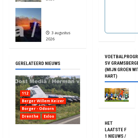
912
Grote
Akkerbrand
in Assen
3 augustus
2026
2204
VOETBALPROG
SV GRAMSBERG
GERELATEERD NIEUWS
(MIJN GROEN WI
HART)
112
Berger Willem Keizer
Borger - Odoorn
Drenthe
Exloo
HET
LAATSTE F
Truck met oplegger raakt
1 NIEUWS /