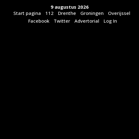
Ga
9 augustus 2026
naar
Start pagina
112
Drenthe
Groningen
Overijssel
de
Facebook
Twitter
Advertorial
Log In
inhoud