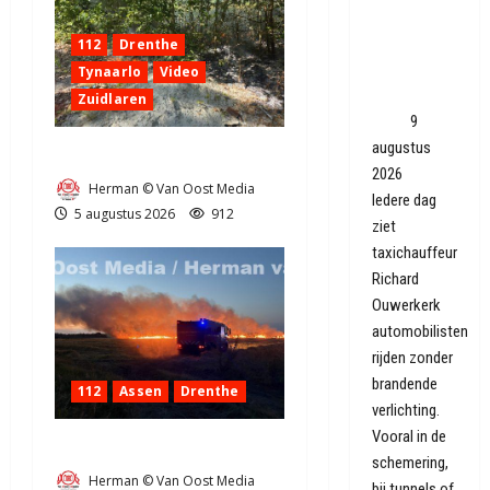
overdag
geen licht
112
Drenthe
aan, terwijl
Tynaarlo
Video
het veiliger
Zuidlaren
lijkt?
9
augustus
Natuurbrandje in Zuidlaren
2026
Herman © Van Oost Media
Iedere dag
5 augustus 2026
912
ziet
taxichauffeur
Richard
Ouwerkerk
automobilisten
rijden zonder
brandende
112
Assen
Drenthe
verlichting.
Vooral in de
Grote Akkerbrand in Assen
schemering,
Herman © Van Oost Media
bij tunnels of