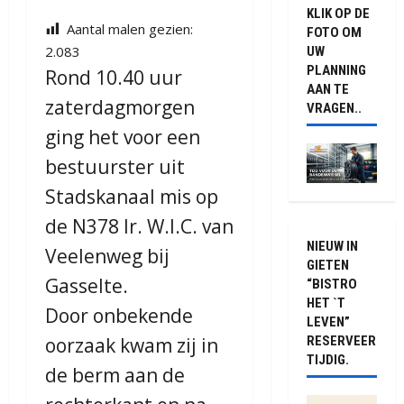
KLIK OP DE
Aantal malen gezien:
FOTO OM
2.083
UW
PLANNING
Rond 10.40 uur
AAN TE
zaterdagmorgen
VRAGEN..
ging het voor een
bestuurster uit
Stadskanaal mis op
de N378 Ir. W.I.C. van
NIEUW IN
Veelenweg bij
GIETEN
Gasselte.
“BISTRO
HET `T
Door onbekende
LEVEN”
oorzaak kwam zij in
RESERVEER
TIJDIG.
de berm aan de