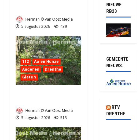
door klapband van de N34
NIEUWE
bij Exloo (video)
RB20
Herman © Van Oost Media
5 augustus 2026
439
GEMEENTE
112
Aa en Hunze
NIEUWS:
Anderen
Drenthe
Gieten
Natuurbrandje aan de
Provincialeweg Anderen
RTV
Herman © Van Oost Media
DRENTHE
5 augustus 2026
513
Waarom
hoef je