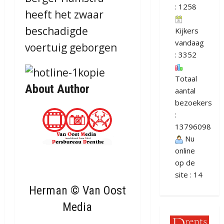
: 1258
heeft het zwaar
beschadigde
Kijkers
vandaag
voertuig geborgen
: 3352
Totaal
About Author
aantal
bezoekers
:
13796098
Nu
online
op de
site : 14
Herman © Van Oost
Media