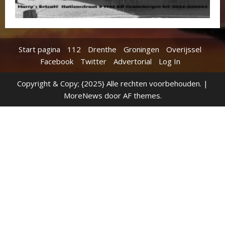
Start pagina
112
Drenthe
Groningen
Overijssel
Facebook
Twitter
Advertorial
Log In
Copyright & Copy; {2025} Alle rechten voorbehouden.
|
MoreNews
door AF themes.