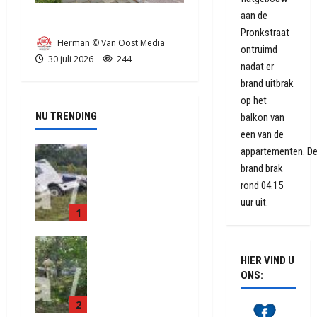
aan de
Ongeval in Musselkanaal
Pronkstraat
Herman © Van Oost Media
ontruimd
30 juli 2026
244
nadat er
brand uitbrak
op het
NU TRENDING
balkon van
een van de
Truck met
appartementen. D
oplegger
brand brak
raakt door
rond 04.15
klapband
uur uit.
1
van de N34
bij Exloo
Natuurbrand
(video)
je aan de
HIER VIND U
5 augustus
Provinciale
ONS:
2026
weg
439
2
Anderen