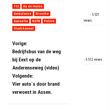
Land van
112
Aa en Hunze
Bartje in
Ambulance
Drenthe
Ees
- 5.521
views
Gasselte
N378
Politie
Stadskanaal
Grote brand
bij MTH
Machine
B
Vorige:
techniek in
Bedrijfsbus van de weg
e
Hoogeveen
bij Eext op de
- 5.512 views
r
Anderenseweg (video)
Mega
i
transport
Volgende:
onderweg
Vier auto`s door brand
c
van
verwoest in Assen.
Veendam
h
naar Ter
t
Apelkanaal