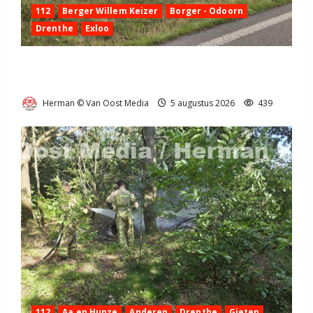
112
Berger Willem Keizer
Borger - Odoorn
Drenthe
Exloo
Truck met oplegger raakt door klapband van de N34
bij Exloo (video)
Herman © Van Oost Media
5 augustus 2026
439
112
Aa en Hunze
Anderen
Drenthe
Gieten