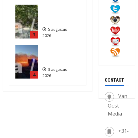
5 augustus
Natuurbrand
2026
je in
513
Zuidlaren
5 augustus
3
2026
912
Grote
Akkerbrand
in Assen
3 augustus
4
2026
CONTACT
2204
Van
Oost
Media
+31-