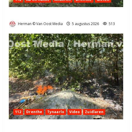
Natuurbrandje aan de Provincialeweg Anderen
Herman © Van Oost Media
5 augustus 2026
513
112
Drenthe
Tynaarlo
Video
Zuidlaren
Natuurbrandje in Zuidlaren