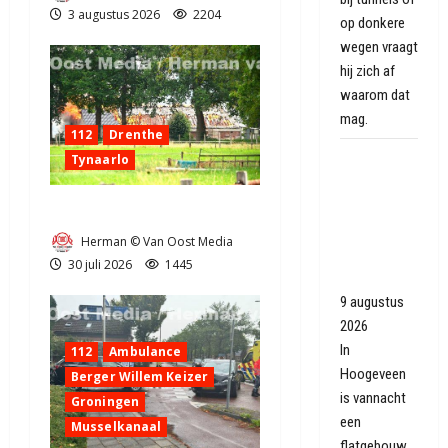
3 augustus 2026
2204
op donkere
wegen vraagt
hij zich af
waarom dat
mag.
112
Drenthe
Flatgebouw
Tynaarlo
in
Hoogeveen
Zeer grote brand in Tynaarlo
ontruimd
Herman © Van Oost Media
door
30 juli 2026
1445
balkonbrand
9 augustus
2026
In
112
Ambulance
Hoogeveen
Berger Willem Keizer
is vannacht
Groningen
een
Musselkanaal
flatgebouw