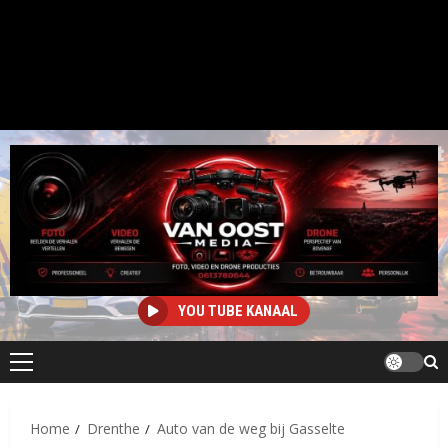
YOU TUBE KANAAL
Primair
menu
Home
Drenthe
Auto van de weg bij Gasselte