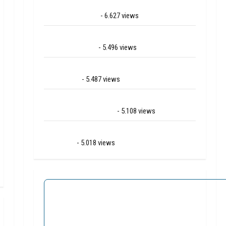
Ernstig ongeval met vrachtwagens op de N381
bij Hoogersmilde
- 6.627 views
Veel rook schade bij binnenbrand op park Land
van Bartje in Ees
- 5.496 views
Grote brand bij MTH Machine techniek in
Hoogeveen
- 5.487 views
Mega transport onderweg van Veendam naar
Ter Apelkanaal (video)
- 5.108 views
Ernstig ongeval A28 / N34 bij De Punt /
Zuidlaren
- 5.018 views