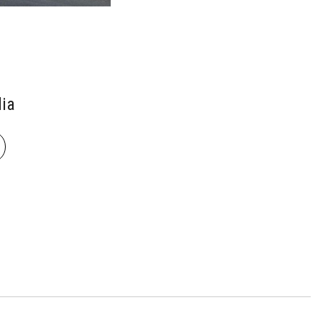
ia
book
len