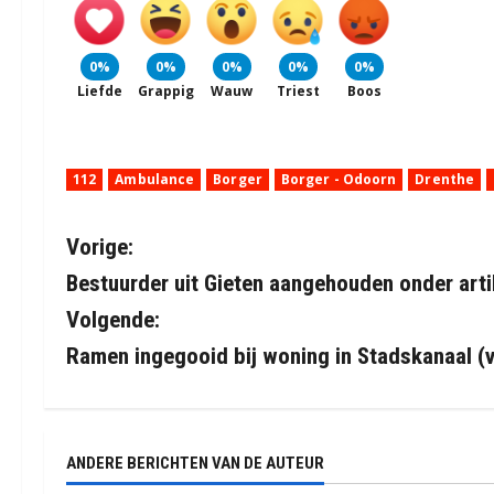
0%
0%
0%
0%
0%
Liefde
Grappig
Wauw
Triest
Boos
112
Ambulance
Borger
Borger - Odoorn
Drenthe
B
Vorige:
Bestuurder uit Gieten aangehouden onder arti
e
Volgende:
r
Ramen ingegooid bij woning in Stadskanaal (
i
c
ANDERE BERICHTEN VAN DE AUTEUR
h