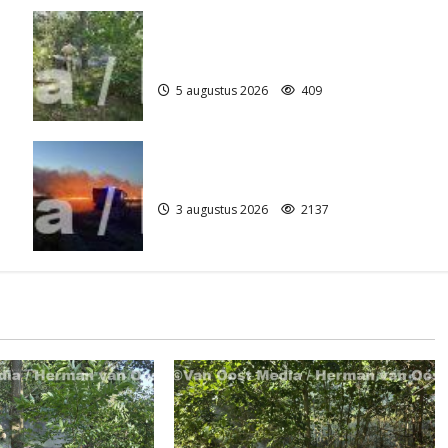
Natuurbrandje aan de Provincialeweg
)
Anderen
5 augustus 2026
409
Grote Akkerbrand in Assen
3 augustus 2026
2137