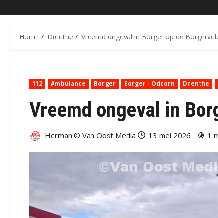
Home
Drenthe
Vreemd ongeval in Borger op de Borgervel
112
Ambulance
Borger
Borger - Odoorn
Drenthe
Vreemd ongeval in Bor
Herman © Van Oost Media
13 mei 2026
1 