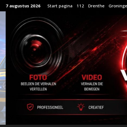
Ga
7 augustus 2026
Start pagina
112
Drenthe
Groning
naar
de
inhoud