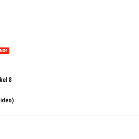
N34
kel 8
video)