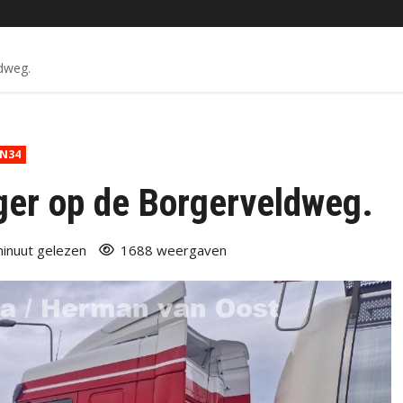
dweg.
N34
ger op de Borgerveldweg.
minuut gelezen
1688 weergaven