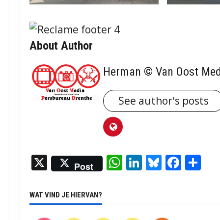
About Author
Herman © Van Oost Med
See author's posts
X
WhatsApp
LinkedIn
Bluesky
Face
De
Post
WAT VIND JE HIERVAN?