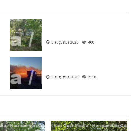
Natuurbrandje aan de Provincialeweg
)
Anderen
5 augustus 2026
400
Grote Akkerbrand in Assen
3 augustus 2026
2118