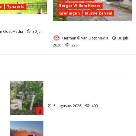
Berger Willem Keizer
e
Tynaarlo
Groningen
Musselkanaal
nd in Tynaarlo
Ongeval in Musselkanaal
n Oost Media
30 juli
Herman © Van Oost Media
30 juli
2026
225
Natuurbrandje aan de Provincialeweg
)
Anderen
5 augustus 2026
400
2
Grote Akkerbrand in Assen