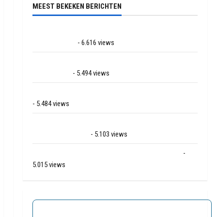
MEEST BEKEKEN BERICHTEN
Ernstig ongeval met vrachtwagens op de N381 bij
Hoogersmilde
- 6.616 views
Veel rook schade bij binnenbrand op park Land van
Bartje in Ees
- 5.494 views
Grote brand bij MTH Machine techniek in Hoogeveen
- 5.484 views
Mega transport onderweg van Veendam naar Ter
Apelkanaal (video)
- 5.103 views
Ernstig ongeval A28 / N34 bij De Punt / Zuidlaren
-
5.015 views