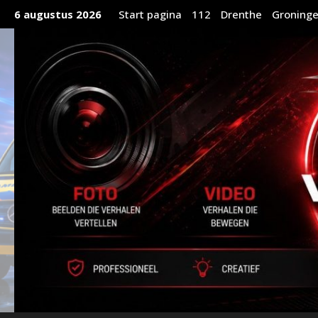
Ga
6 augustus 2026
Start pagina
112
Drenthe
Groning
naar
de
inhoud