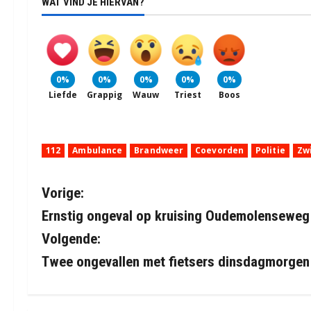
WAT VIND JE HIERVAN?
0%
0%
0%
0%
0%
Liefde
Grappig
Wauw
Triest
Boos
112
Ambulance
Brandweer
Coevorden
Politie
Zw
B
Vorige:
Ernstig ongeval op kruising Oudemolenseweg
e
Volgende:
r
Twee ongevallen met fietsers dinsdagmorgen 
i