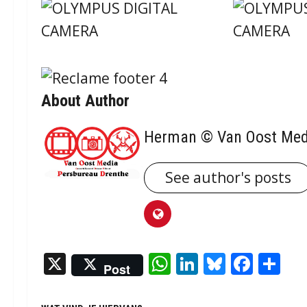
About Author
Herman © Van Oost Med
See author's posts
X
WhatsApp
LinkedIn
Bluesky
Face
De
Post