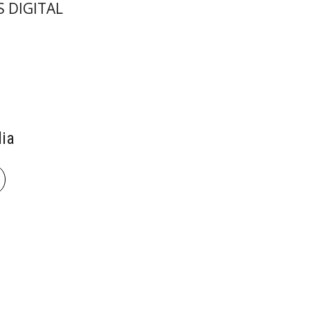
ia
book
len