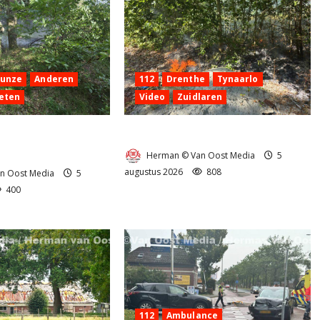
Hunze
Anderen
112
Drenthe
Tynaarlo
eten
Video
Zuidlaren
 aan de
Natuurbrandje in Zuidlaren
g Anderen
Herman © Van Oost Media
5
augustus 2026
808
n Oost Media
5
400
112
Ambulance