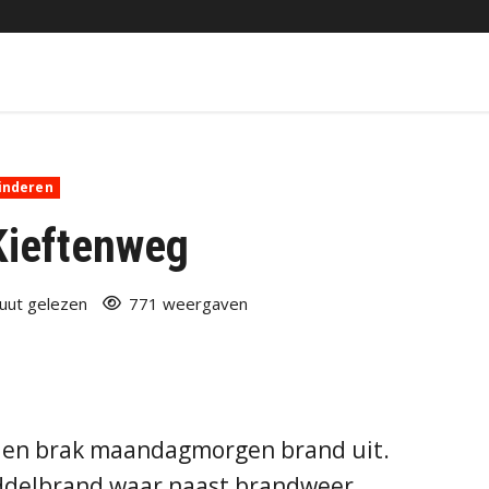
inderen
Kieftenweg
uut gelezen
771 weergaven
alen brak maandagmorgen brand uit.
iddelbrand waar naast brandweer