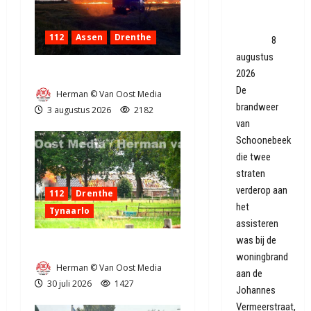
Coevorden,
brand snel
112
Assen
Drenthe
geblust
8
augustus
Grote Akkerbrand in Assen
2026
De
Herman © Van Oost Media
brandweer
3 augustus 2026
2182
van
Schoonebeek
die twee
straten
verderop aan
112
Drenthe
het
Tynaarlo
assisteren
was bij de
Zeer grote brand in Tynaarlo
woningbrand
Herman © Van Oost Media
aan de
30 juli 2026
1427
Johannes
Vermeerstraat,