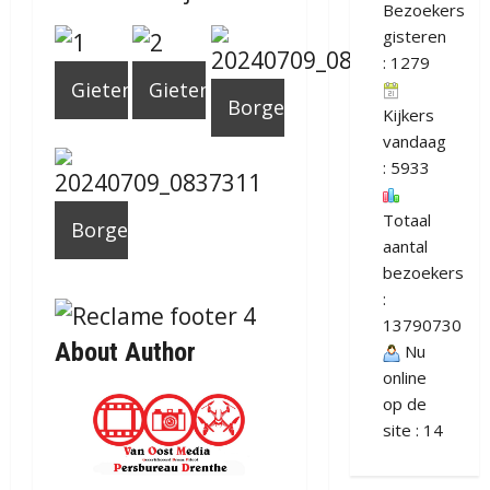
Bezoekers
gisteren
: 1279
Gieten
Gieten
Borger
Kijkers
vandaag
: 5933
Totaal
Borger
aantal
bezoekers
:
13790730
About Author
Nu
online
op de
site : 14