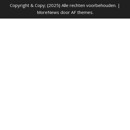
Copyright & Copy; {2025} Alle rechten voorbehouden.
|
MoreNews
door AF themes.