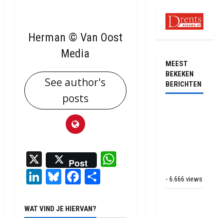
Herman © Van Oost
Media
MEEST
BEKEKEN
See author's
BERICHTEN
posts
Ernstig
ongeval met
vrachtwagens
op de N381
X
WhatsApp
bij
Post
Hoogersmilde
LinkedIn
Bluesky
Facebook
Delen
- 6.666 views
Veel rook
WAT VIND JE HIERVAN?
schade bij