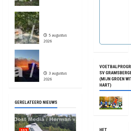
i
Anderen
5 augustus
e
Natuurbrand
2026
je in
484
Zuidlaren
5 augustus
2026
889
Grote
Akkerbrand
in Assen
VOETBALPROG
SV GRAMSBERG
3 augustus
(MIJN GROEN WI
2026
HART)
2182
GERELATEERD NIEUWS
HET
112