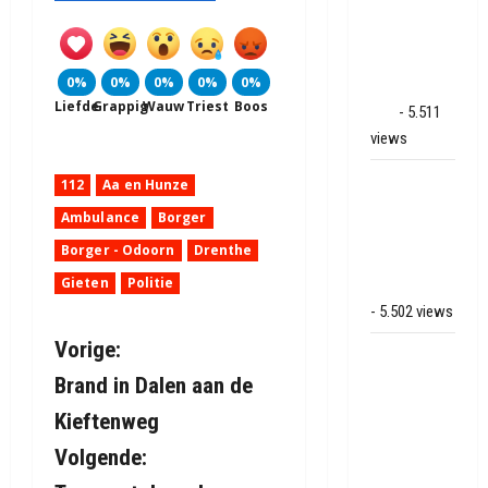
binnenbrand
op park
Land van
0%
0%
0%
0%
0%
Bartje in
Liefde
Grappig
Wauw
Triest
Boos
Ees
- 5.511
views
Grote brand
112
Aa en Hunze
bij MTH
Ambulance
Borger
Machine
Borger - Odoorn
Drenthe
techniek in
Gieten
Politie
Hoogeveen
- 5.502 views
B
Vorige:
Mega
transport
Brand in Dalen aan de
e
onderweg
Kieftenweg
van
r
Volgende:
Veendam
naar Ter