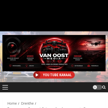
YOU TUBE KANAAL
Primair
menu
Home
Drenthe