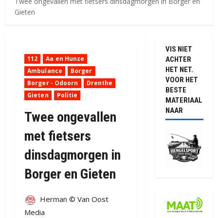
Twee ongevallen met fietsers dinsdagmorgen in Borger en
Gieten
VIS NIET
112
Aa en Hunze
ACHTER
HET NET.
Ambulance
Borger
VOOR HET
Borger - Odoorn
Drenthe
BESTE
Gieten
Politie
MATERIAAL
NAAR
Twee ongevallen
met fietsers
dinsdagmorgen in
Borger en Gieten
Herman © Van Oost
Media