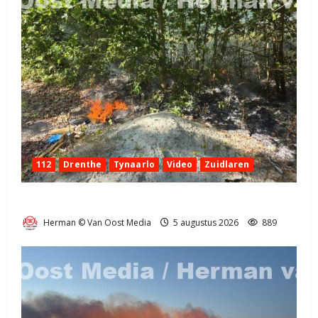
112
Drenthe
Tynaarlo
Video
Zuidlaren
Natuurbrandje in Zuidlaren
Herman © Van Oost Media
5 augustus 2026
889