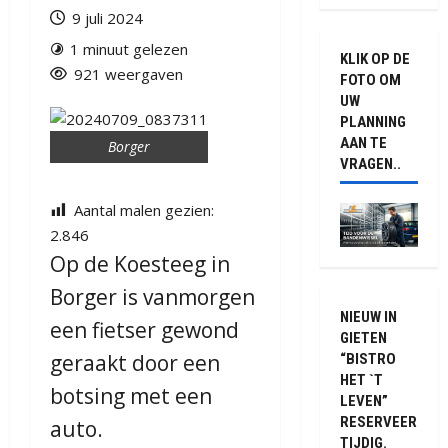
9 juli 2024
1 minuut gelezen
KLIK OP DE
921 weergaven
FOTO OM
UW
PLANNING
AAN TE
Borger
VRAGEN..
Aantal malen gezien:
2.846
Op de Koesteeg in
Borger is vanmorgen
NIEUW IN
een fietser gewond
GIETEN
geraakt door een
“BISTRO
HET `T
botsing met een
LEVEN”
RESERVEER
auto.
TIJDIG.