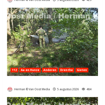
112
Aa en Hunze
Anderen
Drenthe
Gieten
Natuurbrandje aan de Provincialeweg Anderen
Herman © Van Oost Media
5 augustus 2026
484