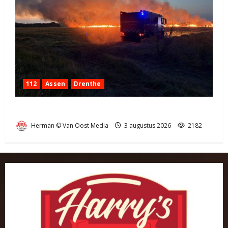
112
Assen
Drenthe
Grote Akkerbrand in Assen
Herman © Van Oost Media
3 augustus 2026
2182