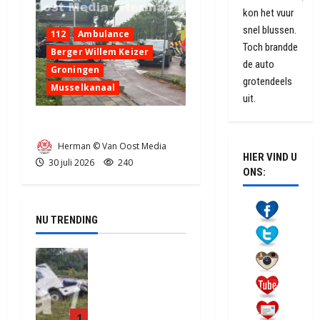
kon het vuur
snel blussen.
112
Ambulance
Toch brandde
Berger Willem Keizer
de auto
Groningen
grotendeels
Musselkanaal
uit.
Ongeval in Musselkanaal
Herman © Van Oost Media
HIER VIND U
30 juli 2026
240
ONS:
NU TRENDING
Truck met
oplegger
raakt door
klapband
1
van de N34