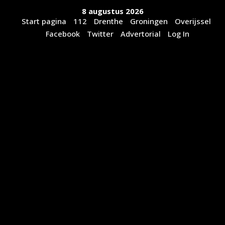
Ga
8 augustus 2026
naar
Start pagina
112
Drenthe
Groningen
Overijssel
de
Facebook
Twitter
Advertorial
Log In
inhoud