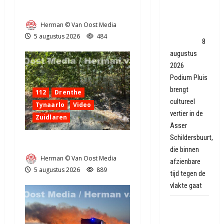
Pluis biedt
Provincialeweg Anderen
kansen in
Herman © Van Oost Media
Asser
5 augustus 2026
484
sloopwijk
8
augustus
2026
Podium Pluis
brengt
112
Drenthe
cultureel
Tynaarlo
Video
vertier in de
Zuidlaren
Asser
Schildersbuurt,
Natuurbrandje in Zuidlaren
die binnen
Herman © Van Oost Media
afzienbare
5 augustus 2026
889
tijd tegen de
vlakte gaat
Autobrand
in