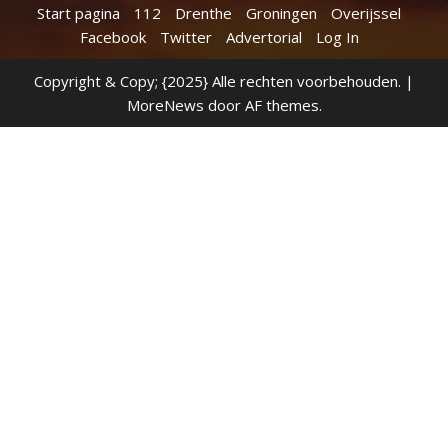
Start pagina
112
Drenthe
Groningen
Overijssel
Facebook
Twitter
Advertorial
Log In
Copyright & Copy; {2025} Alle rechten voorbehouden.
|
MoreNews
door AF themes.