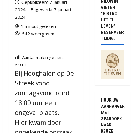
NIEUW IN
Gepubliceerd:7 januari
GIETEN
2024 | Bijgewerkt:7 januari
“BISTRO
2024
HET `T
1 minuut gelezen
LEVEN”
RESERVEER
542 weergaven
TIJDIG.
Aantal malen gezien:
6.911
Bij Hooghalen op De
Streek vond
zondagavond rond
HUUR UW
18.00 uur een
AANHANGER
ongeval plaats.
MET
SPANDOEK
Hier kwam door
NAAR
onbekende oorzaak
KEUZE