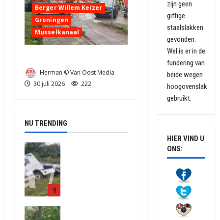
zijn geen
Berger Willem Keizer
giftige
Groningen
staalslakken
Musselkanaal
gevonden.
Wel is er in de
Ongeval in Musselkanaal
fundering van
Herman © Van Oost Media
beide wegen
30 juli 2026
222
hoogovenslak
gebruikt.
NU TRENDING
HIER VIND U
Truck met
ONS:
oplegger
raakt door
klapband
1
van de N34
bij Exloo
Natuurbrand
(video)