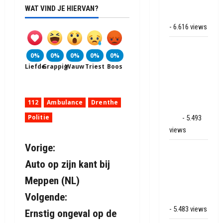
bij
WAT VIND JE HIERVAN?
Hoogersmilde
- 6.616 views
Veel rook
0%
0%
0%
0%
0%
schade bij
Liefde
Grappig
Wauw
Triest
Boos
binnenbrand
op park
Land van
112
Ambulance
Drenthe
Bartje in
Politie
Ees
- 5.493
views
B
Vorige:
Grote brand
bij MTH
Auto op zijn kant bij
e
Machine
Meppen (NL)
techniek in
r
Volgende:
Hoogeveen
i
- 5.483 views
Ernstig ongeval op de