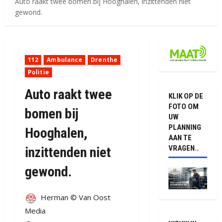
Auto raakt twee bomen bij Hooghalen, inzittenden niet
gewond.
112
Ambulance
Drenthe
Politie
Auto raakt twee
KLIK OP DE
FOTO OM
bomen bij
UW
PLANNING
Hooghalen,
AAN TE
VRAGEN..
inzittenden niet
gewond.
Herman © Van Oost
Media