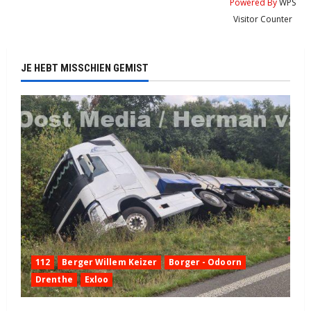
Powered By
WPS
Visitor Counter
JE HEBT MISSCHIEN GEMIST
112
Berger Willem Keizer
Borger - Odoorn
Drenthe
Exloo