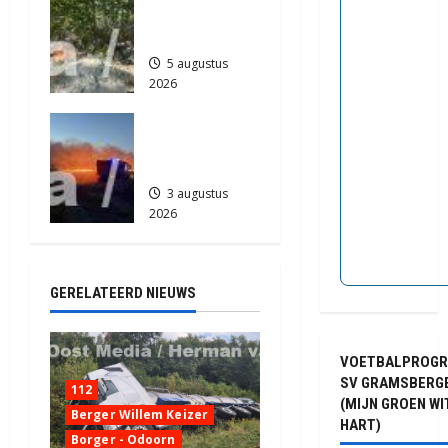
je in
388
e
Zuidlaren
5 augustus
2026
772
Grote
Akkerbrand
in Assen
3 augustus
2026
2110
GERELATEERD NIEUWS
VOETBALPROG
SV GRAMSBERG
112
(MIJN GROEN WI
Berger Willem Keizer
HART)
Borger - Odoorn