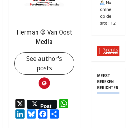
Nu
online
op de
site : 12
Herman © Van Oost
Media
See author's
posts
MEEST
BEKEKEN
BERICHTEN
X
WhatsApp
Ernstig
Post
ongeval met
LinkedIn
Bluesky
Facebook
Delen
vrachtwagens
op de N381