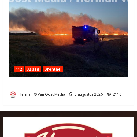
112
Assen
Drenthe
Grote Akkerbrand in Assen
Herman © Van Oost Media
3 augustus 2026
2110