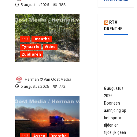
5 augustus 2026
388
RTV
DRENTHE
112
Drenthe
Geen
Tynaarlo
Video
treinen
Zuidlaren
tussen
Assen en
Natuurbrandje in Zuidlaren
Groningen
Herman © Van Oost Media
Europapark
5 augustus 2026
772
6 augustus
2026
Door een
aanrijding op
het spoor
rijden er
tijdelijk geen
112
Assen
Drenthe