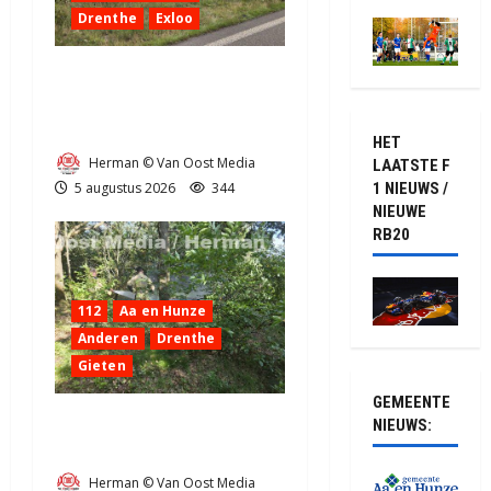
Drenthe
Exloo
Truck met oplegger raakt
door klapband van de N34
bij Exloo (video)
HET
Herman © Van Oost Media
LAATSTE F
5 augustus 2026
344
1 NIEUWS /
NIEUWE
RB20
112
Aa en Hunze
Anderen
Drenthe
Gieten
GEMEENTE
Natuurbrandje aan de
NIEUWS:
Provincialeweg Anderen
Herman © Van Oost Media