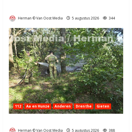
Truck met oplegger raakt door klapband van de N34
bij Exloo (video)
Herman © Van Oost Media
5 augustus 2026
344
112
Aa en Hunze
Anderen
Drenthe
Gieten
Natuurbrandje aan de Provincialeweg Anderen
Herman © Van Oost Media
5 augustus 2026
388