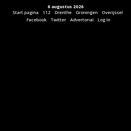
Ga
6 augustus 2026
naar
Start pagina
112
Drenthe
Groningen
Overijssel
de
Facebook
Twitter
Advertorial
Log In
inhoud