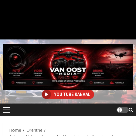
YOU TUBE KANAAL
Primair
menu
Home
Drenthe