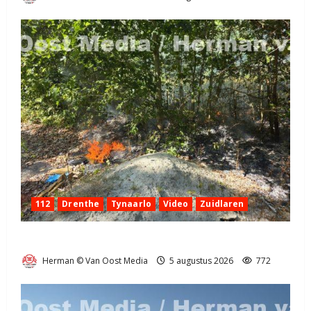
112
Drenthe
Tynaarlo
Video
Zuidlaren
Natuurbrandje in Zuidlaren
Herman © Van Oost Media
5 augustus 2026
772