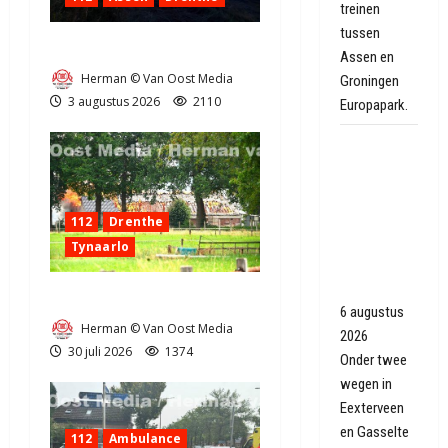
treinen
tussen
Grote Akkerbrand in Assen
Assen en
Herman © Van Oost Media
Groningen
3 augustus 2026
2110
Europapark.
Geen giftige
staalslakken
gevonden
onder
112
Drenthe
wegen
Tynaarlo
Eexterveen
en Gasselte
Zeer grote brand in Tynaarlo
6 augustus
Herman © Van Oost Media
2026
30 juli 2026
1374
Onder twee
wegen in
Eexterveen
en Gasselte
112
Ambulance