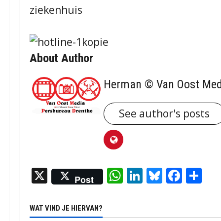
ziekenhuis
About Author
Herman © Van Oost Med
See author's posts
X
WhatsApp
LinkedIn
Bluesky
Face
De
Post
WAT VIND JE HIERVAN?