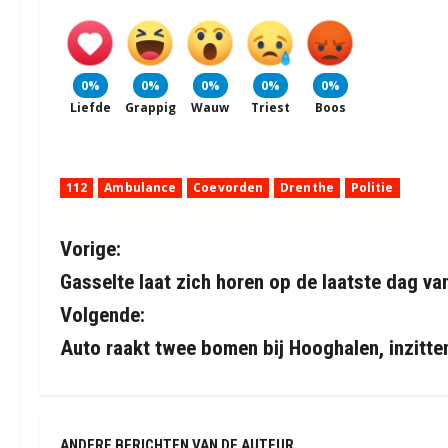
0%
0%
0%
0%
0%
Liefde
Grappig
Wauw
Triest
Boos
112
Ambulance
Coevorden
Drenthe
Politie
B
Vorige:
Gasselte laat zich horen op de laatste dag van
e
Volgende:
r
Auto raakt twee bomen bij Hooghalen, inzitt
i
c
ANDERE BERICHTEN VAN DE AUTEUR