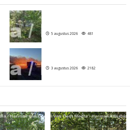
Natuurbrandje aan de Provincialeweg
)
Anderen
5 augustus 2026
481
Grote Akkerbrand in Assen
3 augustus 2026
2182