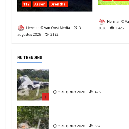
112
Assen
Drenthe
Zeer grote bra
Grote Akkerbrand in Assen
Herman © Va
Herman © Van Oost Media
3
2026
1425
augustus 2026
2182
NU TRENDING
Truck met oplegger raakt door
klapband van de N34 bij Exloo (video
5 augustus 2026
426
1
Natuurbrandje in Zuidlaren
5 augustus 2026
887