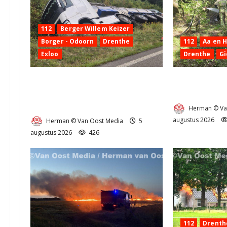
112
Berger Willem Keizer
Borger - Odoorn
Drenthe
112
Aa en 
Exloo
Drenthe
Gi
Truck met oplegger raakt door
Natuurbrandje
klapband van de N34 bij Exloo
Provincialewe
(video)
Herman © Va
augustus 2026
Herman © Van Oost Media
5
augustus 2026
426
112
Drenth