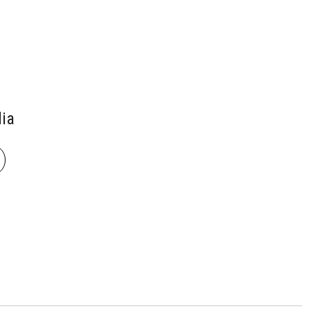
ia
book
len