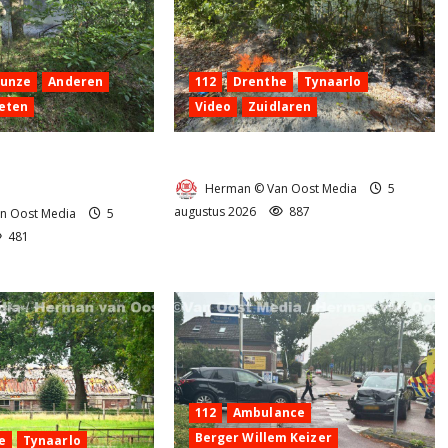
Hunze
Anderen
112
Drenthe
Tynaarlo
eten
Video
Zuidlaren
 aan de
Natuurbrandje in Zuidlaren
g Anderen
Herman © Van Oost Media
5
augustus 2026
887
n Oost Media
5
481
112
Ambulance
Berger Willem Keizer
e
Tynaarlo