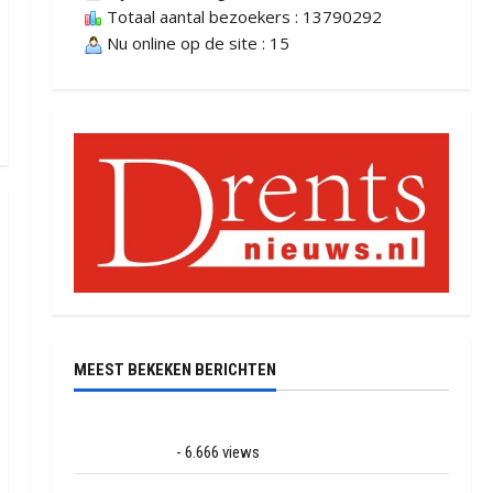
Totaal aantal bezoekers : 13790292
Nu online op de site : 15
MEEST BEKEKEN BERICHTEN
Ernstig ongeval met vrachtwagens op de N381 bij
Hoogersmilde
- 6.666 views