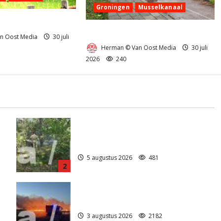
Groningen
Musselkanaal
nd in Tynaarlo
Ongeval in Musselkanaal
n Oost Media
30 juli
Herman © Van Oost Media
30 juli
2026
240
Natuurbrandje aan de Provincialeweg
)
Anderen
5 augustus 2026
481
2
Grote Akkerbrand in Assen
3 augustus 2026
2182