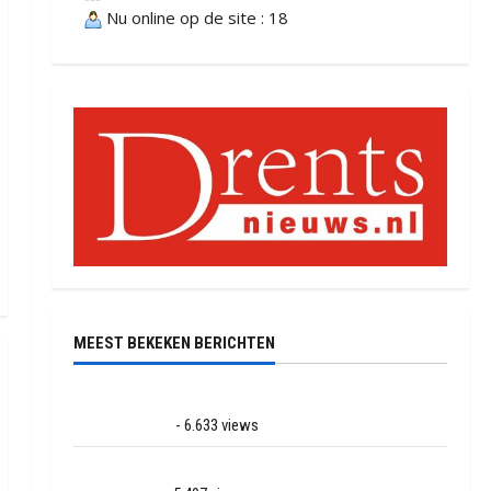
Nu online op de site : 18
MEEST BEKEKEN BERICHTEN
Ernstig ongeval met vrachtwagens op de N381 bij
Hoogersmilde
- 6.633 views
Veel rook schade bij binnenbrand op park Land van