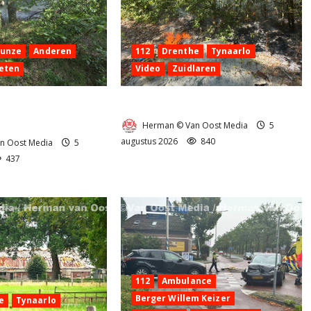
Hunze
Anderen
112
Drenthe
Tynaarlo
eten
Video
Zuidlaren
 aan de
Natuurbrandje in Zuidlaren
g Anderen
Herman © Van Oost Media
5
augustus 2026
840
n Oost Media
5
437
112
Ambulance
Berger Willem Keizer
e
Tynaarlo