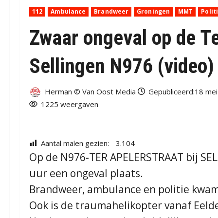
112
Ambulance
Brandweer
Groningen
MMT
Polit
Zwaar ongeval op de Ter
Sellingen N976 (video)
Herman © Van Oost Media
Gepubliceerd:18 mei
1225 weergaven
Aantal malen gezien:
3.104
Op de N976-TER APELERSTRAAT bij SE
uur een ongeval plaats.
Brandweer, ambulance en politie kwame
Ook is de traumahelikopter vanaf Eeld