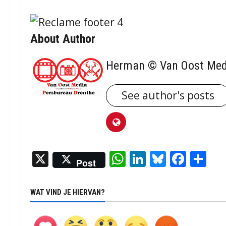
About Author
Herman © Van Oost Med
See author's posts
X
WhatsApp
LinkedIn
Bluesky
Face
De
Post
WAT VIND JE HIERVAN?