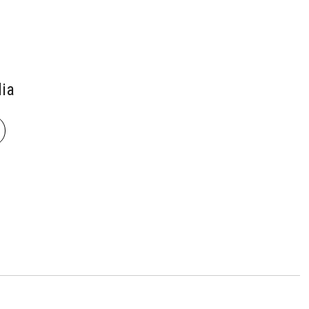
ia
book
len