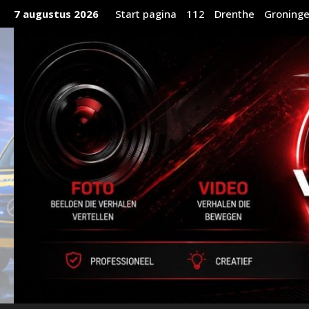
Ga
7 augustus 2026
Start pagina
112
Drenthe
Groning
naar
de
inhoud