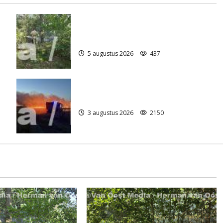
Natuurbrandje aan de Provincialeweg
)
Anderen
5 augustus 2026
437
Grote Akkerbrand in Assen
3 augustus 2026
2150