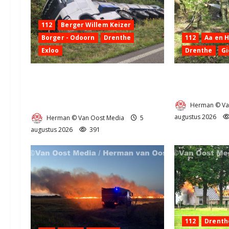
112
Berger Willem Keizer
Borger - Odoorn
Drenthe
112
Aa en 
Exloo
Drenthe
Gi
Truck met oplegger raakt door
Natuurbrandje
klapband van de N34 bij Exloo
Provincialewe
(video)
Herman © Va
augustus 2026
Herman © Van Oost Media
5
augustus 2026
391
112
Drenth