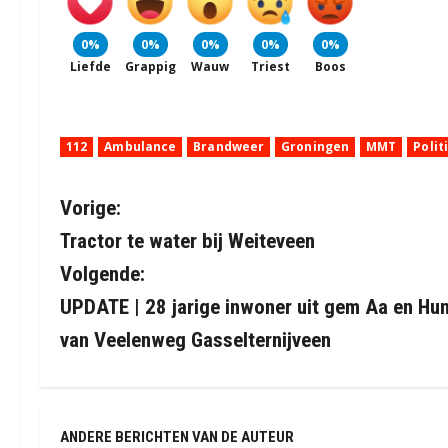
0%
0%
0%
0%
0%
Liefde
Grappig
Wauw
Triest
Boos
112
Ambulance
Brandweer
Groningen
MMT
Polit
B
Vorige:
Tractor te water bij Weiteveen
e
Volgende:
r
UPDATE | 28 jarige inwoner uit gem Aa en Hun
i
van Veelenweg Gasselternijveen
c
h
ANDERE BERICHTEN VAN DE AUTEUR