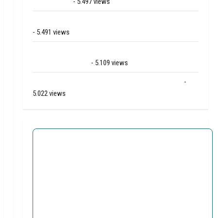
Bartje in Ees
- 5.497 views
Grote brand bij MTH Machine techniek in Hoogeveen
- 5.491 views
Mega transport onderweg van Veendam naar Ter
Apelkanaal (video)
- 5.109 views
Ernstig ongeval A28 / N34 bij De Punt / Zuidlaren
-
5.022 views