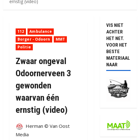
ernstig (video)
VIS NIET
112
Ambulance
ACHTER
HET NET.
Borger - Odoorn
MMT
VOOR HET
Politie
BESTE
MATERIAAL
Zwaar ongeval
NAAR
Odoornerveen 3
gewonden
waarvan één
ernstig (video)
Herman © Van Oost
Media