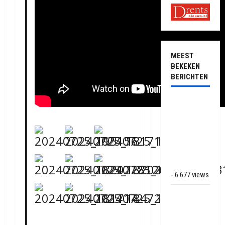
MEEST
BEKEKEN
BERICHTEN
Ernstig
ongeval met
vrachtwagens
op de N381
bij
Hoogersmilde
- 6.677 views
Veel rook
schade bij
binnenbrand