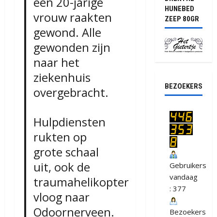
een 20-jarige
HUNEBED
vrouw raakten
ZEEP 80GR
gewond. Alle
gewonden zijn
naar het
ziekenhuis
BEZOEKERS
overgebracht.
Hulpdiensten
rukten op
grote schaal
uit, ook de
Gebruikers
vandaag
traumahelikopter
: 377
vloog naar
Odoornerveen.
Bezoekers