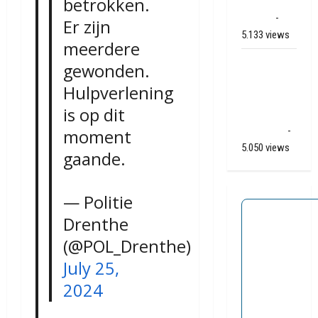
betrokken.
Apelkanaal
(video)
-
Er zijn
5.133 views
meerdere
Ernstig
gewonden.
ongeval A28
Hulpverlening
/ N34 bij De
is op dit
Punt /
Zuidlaren
-
moment
5.050 views
gaande.
— Politie
Drenthe
(@POL_Drenthe)
July 25,
2024