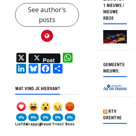
1 NIEUWS /
See author's
NIEUWE
posts
RB20
X
WhatsApp
Post
GEMEENTE
LinkedIn
Bluesky
Facebook
Delen
NIEUWS:
WAT VIND JE HIERVAN?
RTV
0%
0%
0%
0%
0%
DRENTHE
Liefde
Grappig
Wauw
Triest
Boos
Auto botst