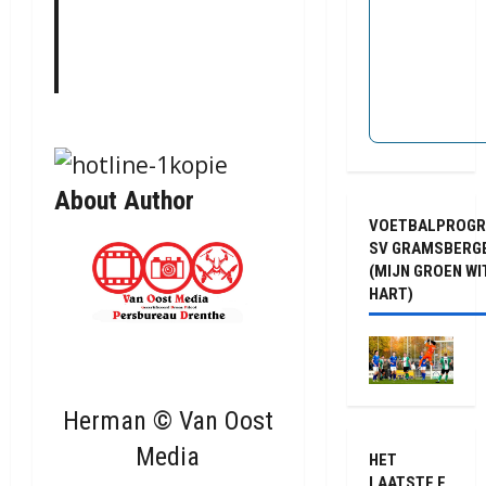
About Author
VOETBALPROG
SV GRAMSBERG
(MIJN GROEN WI
HART)
Herman © Van Oost
Media
HET
LAATSTE F