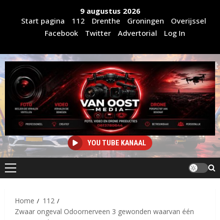
Ga
9 augustus 2026
naar
Start pagina
112
Drenthe
Groningen
Overijssel
de
Facebook
Twitter
Advertorial
Log In
inhoud
YOU TUBE KANAAL
Primair
menu
Home
112
Zwaar ongeval Odoornerveen 3 gewonden waarvan één