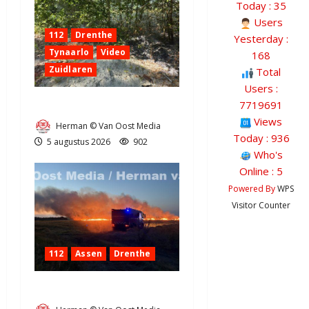
Today : 35
Users
112
Drenthe
Yesterday :
Tynaarlo
Video
168
Zuidlaren
Total
Users :
7719691
Natuurbrandje in Zuidlaren
Views
Herman © Van Oost Media
Today : 936
5 augustus 2026
902
Who's
Online : 5
Powered By
WPS
Visitor Counter
112
Assen
Drenthe
Grote Akkerbrand in Assen