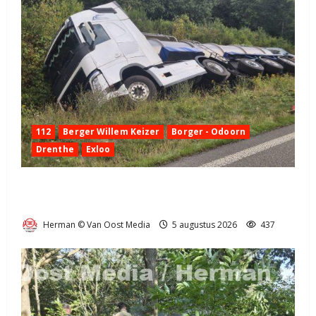
112
Berger Willem Keizer
Borger - Odoorn
Drenthe
Exloo
Truck met oplegger raakt door klapband van de N34
bij Exloo (video)
Herman © Van Oost Media
5 augustus 2026
437