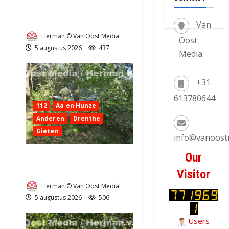
door klapband van de N34
bij Exloo (video)
Van
Herman © Van Oost Media
Oost
5 augustus 2026
437
Media
+31-
613780644
112
Aa en Hunze
Anderen
Drenthe
Gieten
info@vanoost
Our
Natuurbrandje aan de
Provincialeweg Anderen
Visitor
Herman © Van Oost Media
5 augustus 2026
506
Users