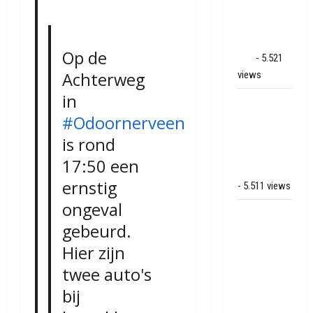
op park
Land van
Bartje in
Op de
Ees
- 5.521
views
Achterweg
in
Grote brand
#Odoornerveen
bij MTH
Machine
is rond
techniek in
17:50 een
Hoogeveen
ernstig
- 5.511 views
ongeval
Mega
gebeurd.
transport
onderweg
Hier zijn
van
twee auto's
Veendam
bij
naar Ter