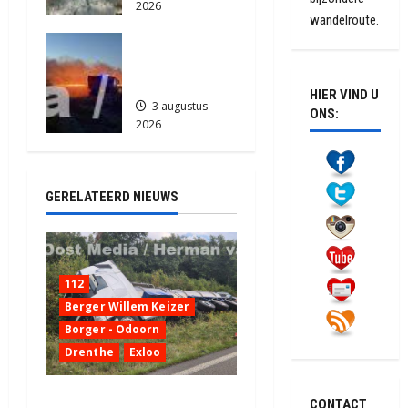
2026
wandelroute.
902
Grote
Akkerbrand
in Assen
HIER VIND U
3 augustus
ONS:
2026
2196
GERELATEERD NIEUWS
112
Berger Willem Keizer
Borger - Odoorn
Drenthe
Exloo
Truck met oplegger raakt
CONTACT