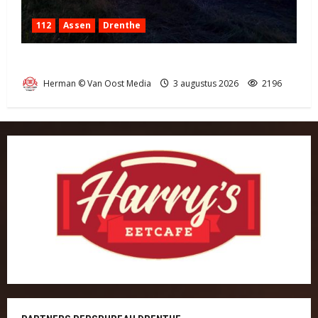
112
Assen
Drenthe
Grote Akkerbrand in Assen
Herman © Van Oost Media
3 augustus 2026
2196