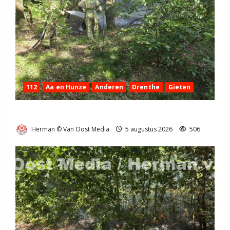
112
Aa en Hunze
Anderen
Drenthe
Gieten
Natuurbrandje aan de Provincialeweg Anderen
Herman © Van Oost Media
5 augustus 2026
506