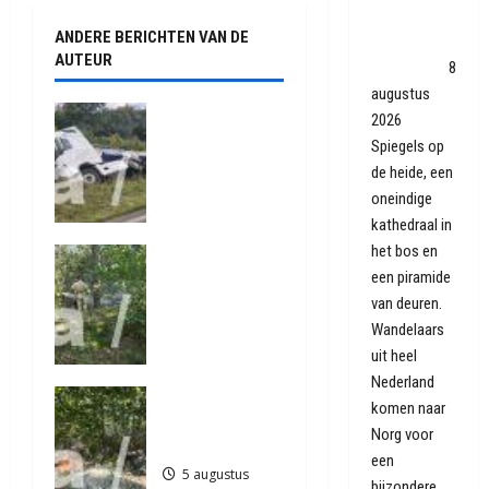
n
Norg: 'Het is
ANDERE BERICHTEN VAN DE
a
nutteloos,
AUTEUR
maar sexy'
8
v
augustus
Truck met
2026
i
oplegger
Spiegels op
raakt door
de heide, een
g
klapband
oneindige
van de N34
a
kathedraal in
bij Exloo
het bos en
Natuurbrand
(video)
t
een piramide
je aan de
5 augustus
van deuren.
Provinciale
2026
i
weg
Wandelaars
437
Anderen
uit heel
e
5 augustus
Nederland
Natuurbrand
2026
komen naar
je in
506
Norg voor
Zuidlaren
een
5 augustus
bijzondere