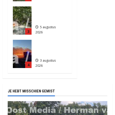
5 augustus
Natuurbrand
2026
je in
506
Zuidlaren
5 augustus
3
2026
902
Grote
Akkerbrand
in Assen
3 augustus
4
2026
2196
JE HEBT MISSCHIEN GEMIST