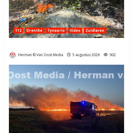
112
Drenthe
Tynaarlo
Video
Zuidlaren
Natuurbrandje in Zuidlaren
Herman © Van Oost Media
5 augustus 2026
902