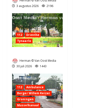
Herman © Van Oost Media
3 augustus 2026
2196
112
Drenthe
Tynaarlo
Zeer grote brand in Tynaarlo
Herman © Van Oost Media
30 juli 2026
1443
112
Ambulance
Berger Willem Keizer
Groningen
Musselkanaal