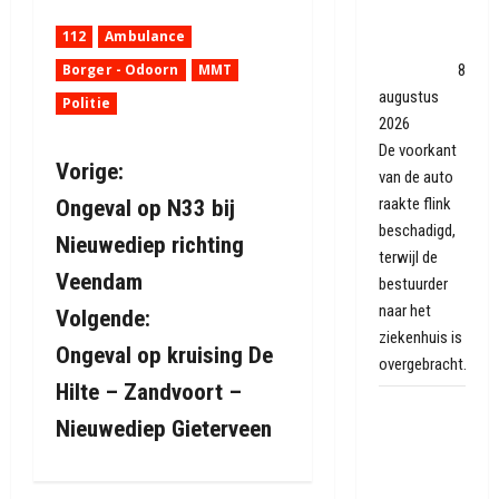
tegen boom
112
Ambulance
in
Dwingeloo
8
Borger - Odoorn
MMT
augustus
Politie
2026
De voorkant
B
Vorige:
van de auto
raakte flink
Ongeval op N33 bij
e
beschadigd,
Nieuwediep richting
terwijl de
r
Veendam
bestuurder
i
naar het
Volgende:
ziekenhuis is
Ongeval op kruising De
c
overgebracht.
Hilte – Zandvoort –
h
Wandelaars
Nieuwediep Gieterveen
laten zich
t
verrassen
bij Folly Art