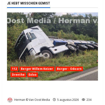
JE HEBT MISSCHIEN GEMIST
112
Berger Willem Keizer
Borger - Odoorn
Drenthe
Exloo
Truck met oplegger raakt door klapband van de N34
bij Exloo (video)
Herman © Van Oost Media
5 augustus 2026
234