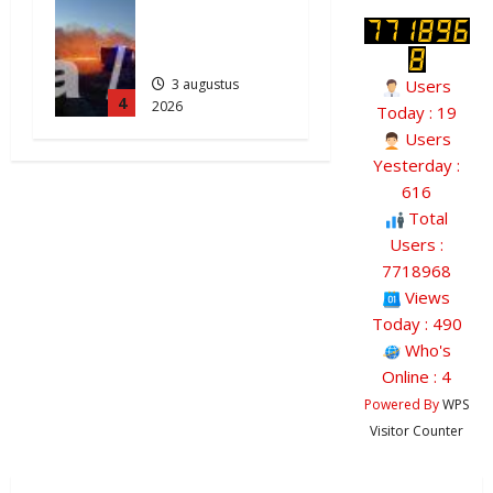
Grote
Akkerbrand
in Assen
3 augustus
Users
4
2026
Today : 19
2087
Users
Yesterday :
616
Total
Users :
7718968
Views
Today : 490
Who's
Online : 4
Powered By
WPS
Visitor Counter