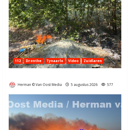
112
Drenthe
Tynaarlo
Video
Zuidlaren
Natuurbrandje in Zuidlaren
Herman © Van Oost Media
5 augustus 2026
577