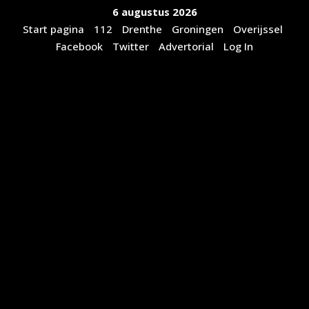
Ga
6 augustus 2026
naar
Start pagina
112
Drenthe
Groningen
Overijssel
de
Facebook
Twitter
Advertorial
Log In
inhoud