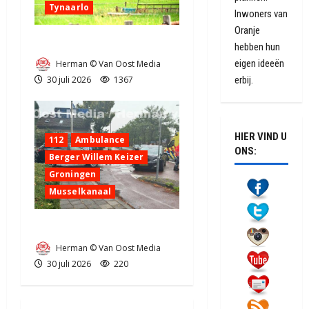
Tynaarlo
Inwoners van
Oranje
Zeer grote brand in Tynaarlo
hebben hun
Herman © Van Oost Media
eigen ideeën
30 juli 2026
1367
erbij.
HIER VIND U
112
Ambulance
ONS:
Berger Willem Keizer
Groningen
Musselkanaal
Ongeval in Musselkanaal
Herman © Van Oost Media
30 juli 2026
220