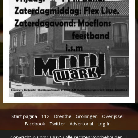
Start pagina
112
Drenthe
Groningen
Overijssel
Facebook
Twitter
Advertorial
Log In
Copyright & Copy; {2025} Alle rechten voorbehouden.
|