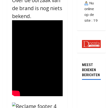
Over de oorzaak van
Nu
de brand is nog niets
online
op de
bekend.
site : 19
MEEST
BEKEKEN
BERICHTEN
Ernstig
ongeval met
vrachtwagens
op de N381