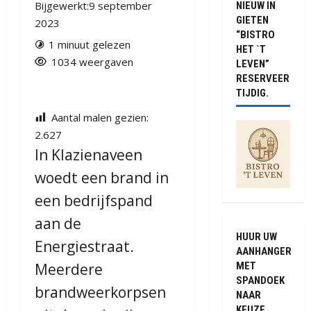
Bijgewerkt:9 september
NIEUW IN
GIETEN
2023
“BISTRO
1 minuut gelezen
HET `T
1034 weergaven
LEVEN”
RESERVEER
TIJDIG.
Aantal malen gezien:
2.627
In Klazienaveen
woedt een brand in
een bedrijfspand
aan de
HUUR UW
Energiestraat.
AANHANGER
MET
Meerdere
SPANDOEK
brandweerkorpsen
NAAR
KEUZE