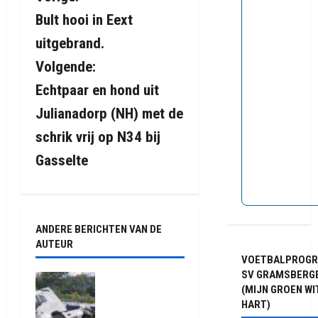
Bult hooi in Eext
e
uitgebrand.
r
Volgende:
i
Echtpaar en hond uit
Julianadorp (NH) met de
c
schrik vrij op N34 bij
h
Gasselte
t
n
ANDERE BERICHTEN VAN DE
a
AUTEUR
VOETBALPROG
v
SV GRAMSBERG
Truck met
(MIJN GROEN WI
i
oplegger
HART)
raakt door