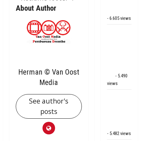
bij
About Author
Hoogersmilde
- 6.605 views
Veel rook
schade bij
binnenbrand
op park
Land van
Bartje in
Herman © Van Oost
Ees
- 5.490
Media
views
Grote brand
See author's
bij MTH
posts
Machine
techniek in
Hoogeveen
- 5.482 views