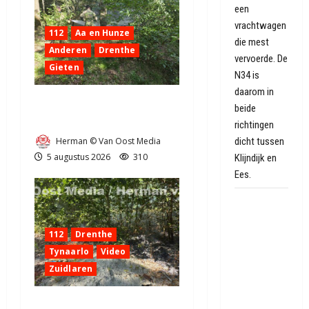
een
vrachtwagen
112
Aa en Hunze
die mest
Anderen
Drenthe
vervoerde. De
Gieten
N34 is
daarom in
Natuurbrandje aan de
beide
Provincialeweg Anderen
richtingen
Herman © Van Oost Media
dicht tussen
5 augustus 2026
310
Klijndijk en
Ees.
Oranje
hoopt op
112
Drenthe
een nieuw
Speelstad:
Tynaarlo
Video
'Ik weet niet
Zuidlaren
of ze er
brood in
Natuurbrandje in Zuidlaren