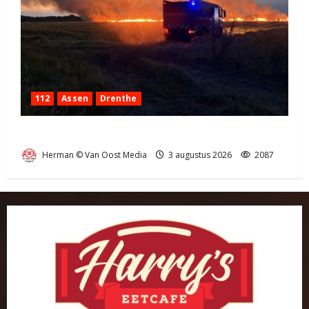
112
Assen
Drenthe
Grote Akkerbrand in Assen
Herman © Van Oost Media
3 augustus 2026
2087