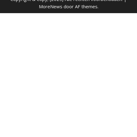
MoreNews
door AF themes.