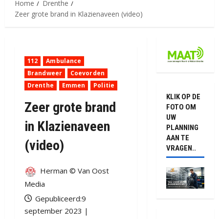
Home
Drenthe
Zeer grote brand in Klazienaveen (video)
112
Ambulance
Brandweer
Coevorden
Drenthe
Emmen
Politie
KLIK OP DE
Zeer grote brand
FOTO OM
UW
in Klazienaveen
PLANNING
AAN TE
(video)
VRAGEN..
Herman © Van Oost
Media
Gepubliceerd:9
september 2023 |