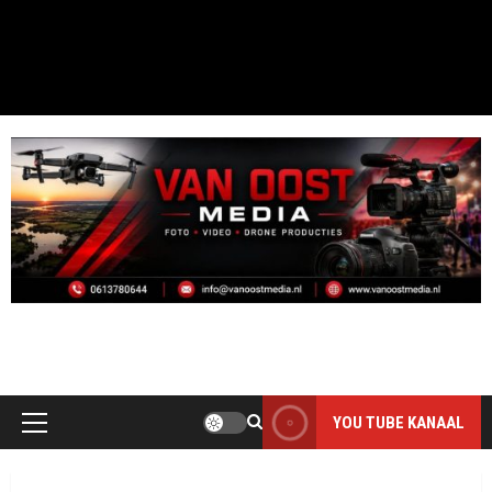
MOOI DAI D`R BINT
THE PHOTO ONLY HAS VALUE WHEN IT IS TAKEN
YOU TUBE KANAAL
Primair
menu