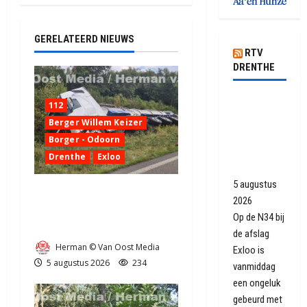
GERELATEERD NIEUWS
RTV
DRENTHE
N34 weer
112
open na
Berger Willem Keizer
ongeluk
Borger - Odoorn
met
Drenthe
Exloo
vrachtwagen
5 augustus
Truck met oplegger raakt
2026
door klapband van de N34
Op de N34 bij
bij Exloo (video)
de afslag
Herman © Van Oost Media
Exloo is
5 augustus 2026
234
vanmiddag
een ongeluk
gebeurd met