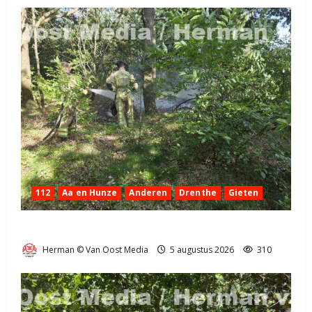
112
Aa en Hunze
Anderen
Drenthe
Gieten
Natuurbrandje aan de Provincialeweg Anderen
Herman © Van Oost Media
5 augustus 2026
310