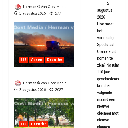
zien'
5
Herman © Van Oost Media
augustus
5 augustus 2026
577
2026
Hoe moet
het
voormalige
Speelstad
Oranje eruit
komen te
112
Assen
Drenthe
zien? Na ruim
110 jaar
Grote Akkerbrand in Assen
geschiedenis
Herman © Van Oost Media
komt er
3 augustus 2026
2087
volgende
maand een
nieuwe
eigenaar met
nieuwe
112
Drenthe
plannen.