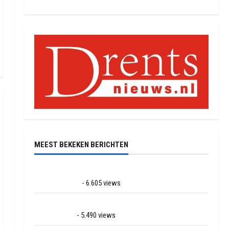
MEEST BEKEKEN BERICHTEN
Ernstig ongeval met vrachtwagens op de N381 bij
Hoogersmilde
- 6.605 views
Veel rook schade bij binnenbrand op park Land van
Bartje in Ees
- 5.490 views