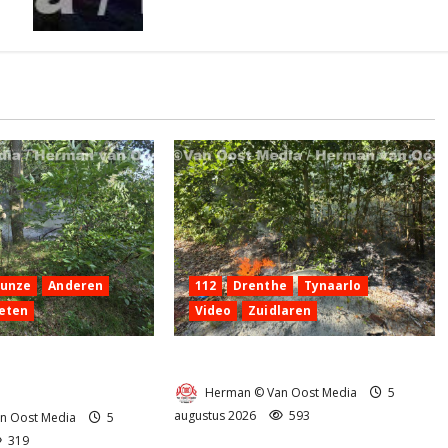
Hunze
Anderen
112
Drenthe
Tynaarlo
eten
Video
Zuidlaren
 aan de
Natuurbrandje in Zuidlaren
g Anderen
Herman © Van Oost Media
5
augustus 2026
593
n Oost Media
5
319