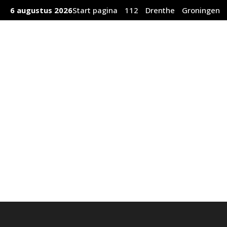
Ga
6 augustus 2026
Start pagina
112
Drenthe
Groningen
naar
de
inhoud