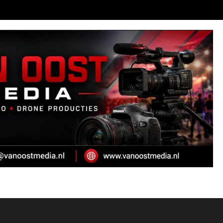
OI DAI D`R BINT
AS VALUE WHEN IT IS TAKEN