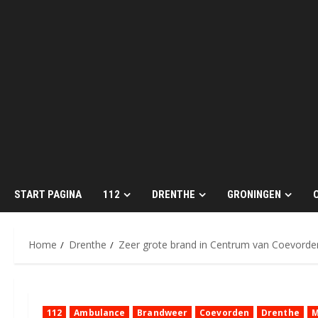
START PAGINA
112
DRENTHE
GRONINGEN
Home
Drenthe
Zeer grote brand in Centrum van Coevorden
112
Ambulance
Brandweer
Coevorden
Drenthe