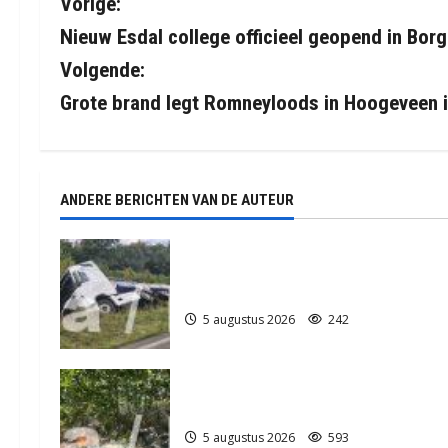
B
Vorige:
Nieuw Esdal college officieel geopend in Borg
e
Volgende:
r
Grote brand legt Romneyloods in Hoogeveen i
i
c
ANDERE BERICHTEN VAN DE AUTEUR
h
t
Truck met oplegger raakt door
klapband van de N34 bij Exloo (video
n
5 augustus 2026
242
a
v
Natuurbrandje in Zuidlaren
i
5 augustus 2026
593