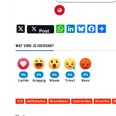
X
WhatsApp
LinkedIn
Bluesky
Face
De
Post
WAT VIND JE HIERVAN?
0%
0%
0%
0%
0%
Liefde
Grappig
Wauw
Triest
Boos
112
Ambulance
Brandweer
Coevorden
Drenthe