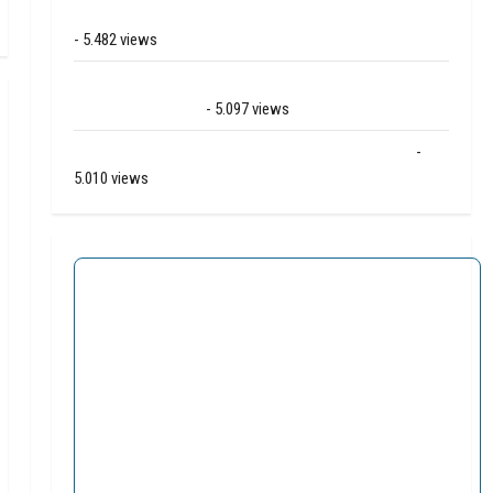
Grote brand bij MTH Machine techniek in Hoogeveen
- 5.482 views
Mega transport onderweg van Veendam naar Ter
Apelkanaal (video)
- 5.097 views
Ernstig ongeval A28 / N34 bij De Punt / Zuidlaren
-
5.010 views