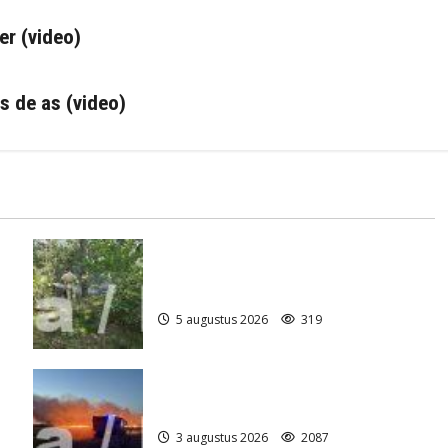
er (video)
s de as (video)
Natuurbrandje aan de Provincialeweg
)
Anderen
5 augustus 2026
319
Grote Akkerbrand in Assen
3 augustus 2026
2087