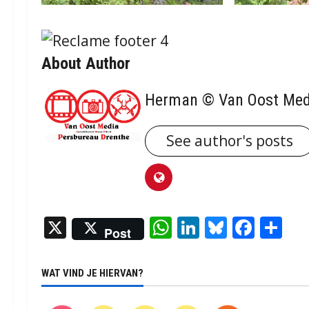
About Author
Herman © Van Oost Med
See author's posts
X
WhatsApp
LinkedIn
Bluesky
Face
De
Post
WAT VIND JE HIERVAN?