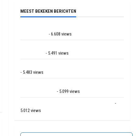
MEEST BEKEKEN BERICHTEN
Ernstig ongeval met vrachtwagens op de N381 bij
Hoogersmilde
- 6.608 views
Veel rook schade bij binnenbrand op park Land van
Bartje in Ees
- 5.491 views
Grote brand bij MTH Machine techniek in Hoogeveen
- 5.483 views
Mega transport onderweg van Veendam naar Ter
Apelkanaal (video)
- 5.099 views
Ernstig ongeval A28 / N34 bij De Punt / Zuidlaren
-
5.012 views