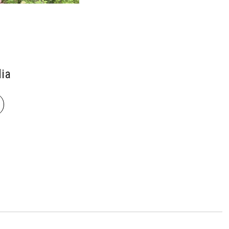
ia
book
len