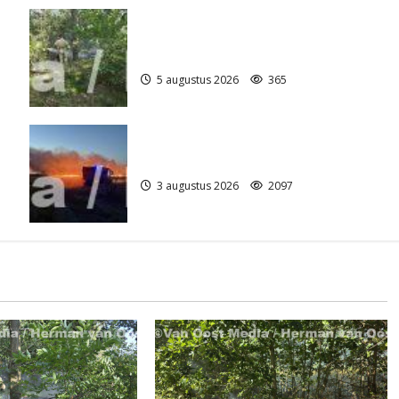
Natuurbrandje aan de Provincialeweg
)
Anderen
5 augustus 2026
365
Grote Akkerbrand in Assen
3 augustus 2026
2097