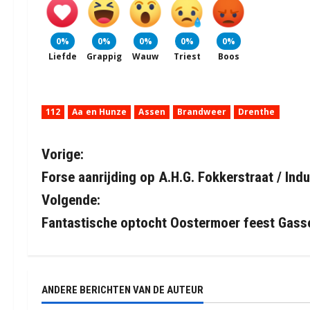
0%
0%
0%
0%
0%
Liefde
Grappig
Wauw
Triest
Boos
112
Aa en Hunze
Assen
Brandweer
Drenthe
B
Vorige:
Forse aanrijding op A.H.G. Fokkerstraat / Ind
e
Volgende:
r
Fantastische optocht Oostermoer feest Gass
i
c
ANDERE BERICHTEN VAN DE AUTEUR
h