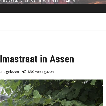
PHOTO ONLY HAS VALUE WHEN IT IS TAKEN
lmastraat in Assen
uut gelezen
830 weergaven