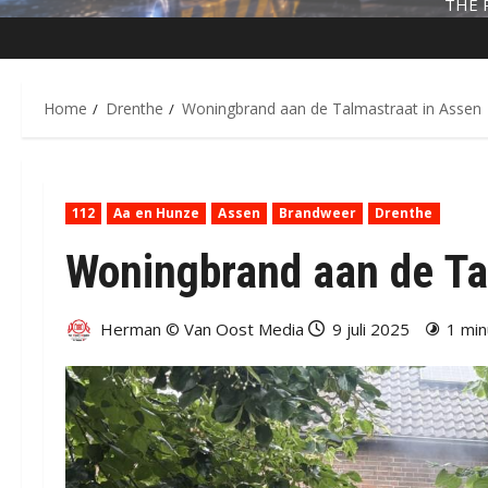
THE 
Home
Drenthe
Woningbrand aan de Talmastraat in Assen
112
Aa en Hunze
Assen
Brandweer
Drenthe
Woningbrand aan de Ta
Herman © Van Oost Media
9 juli 2025
1 min