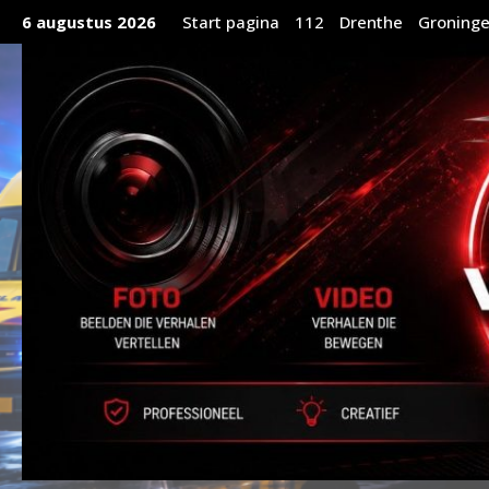
Ga
6 augustus 2026
Start pagina
112
Drenthe
Groning
naar
de
inhoud