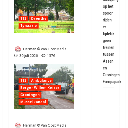
op het
spoor
112
Drenthe
rijden
Tynaarlo
er
tijdelijk
Zeer grote brand in Tynaarlo
geen
treinen
Herman © Van Oost Media
tussen
30 juli 2026
1376
Assen
en
Groningen
112
Ambulance
Europapark.
Berger Willem Keizer
Geen
Groningen
giftige
Musselkanaal
staalslakken
gevonden
Ongeval in Musselkanaal
onder
Herman © Van Oost Media
wegen