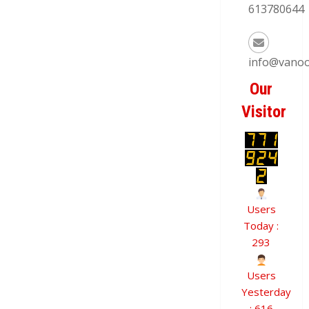
613780644
info@vanoo
Our
Visitor
Users
Today :
293
Users
Yesterday
: 616