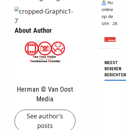
Nu
online
op de
site : 28
About Author
MEEST
BEKEKEN
BERICHTEN
Herman © Van Oost
Ernstig
ongeval
Media
met
vrachtwagen
See author's
op de
posts
N381