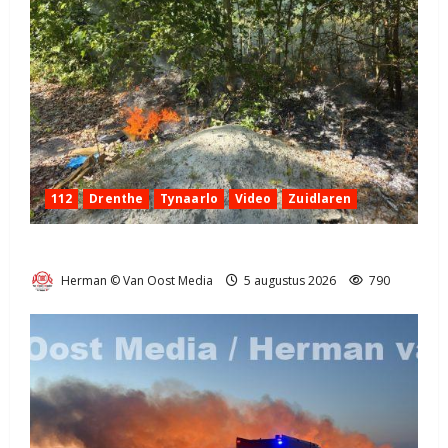
112
Drenthe
Tynaarlo
Video
Zuidlaren
Natuurbrandje in Zuidlaren
Herman © Van Oost Media
5 augustus 2026
790