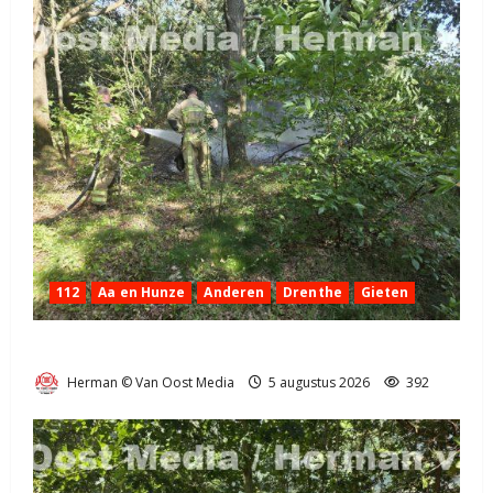
112
Aa en Hunze
Anderen
Drenthe
Gieten
Natuurbrandje aan de Provincialeweg Anderen
Herman © Van Oost Media
5 augustus 2026
392