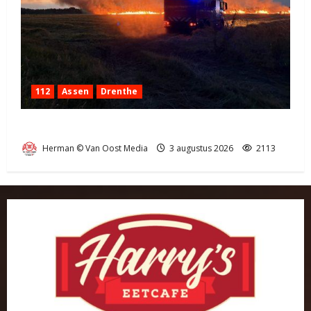
112
Assen
Drenthe
Grote Akkerbrand in Assen
Herman © Van Oost Media
3 augustus 2026
2113