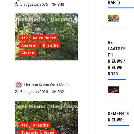
HART)
5 augustus 2026
348
112
Aa en Hunze
HET
Anderen
Drenthe
LAATSTE
Gieten
F 1
NIEUWS /
NIEUWE
Natuurbrandje aan de
RB20
Provincialeweg Anderen
Herman © Van Oost Media
5 augustus 2026
392
GEMEENTE
NIEUWS:
112
Drenthe
Tynaarlo
Video