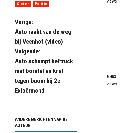
views
Gieten
Politie
Grote
brand
B
Vorige:
bij
Auto raakt van de weg
e
MTH
bij Veenhof (video)
Machine
r
techniek
Volgende:
in
i
Auto schampt heftruck
Hoogeveen
-
met borstel en knal
c
5.483
tegen boom bij 2e
h
views
Exloërmond
t
Mega
transport
n
onderweg
van
ANDERE BERICHTEN VAN DE
a
Veendam
AUTEUR
naar