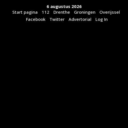
Ga
6 augustus 2026
naar
Start pagina
112
Drenthe
Groningen
Overijssel
de
Facebook
Twitter
Advertorial
Log In
inhoud