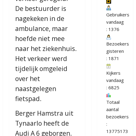
De bestuurder is
Gebruikers
nagekeken in de
vandaag
ambulance, maar
: 1376
hoefde niet mee
Bezoekers
naar het ziekenhuis.
gisteren
Het verkeer werd
: 1871
tijdelijk omgeleid
Kijkers
over het
vandaag
naastgelegen
: 6825
fietspad.
Totaal
aantal
Berger Hamstra uit
bezoekers
Tynaarlo heeft de
:
13775173
Audi A 6 geborgen.