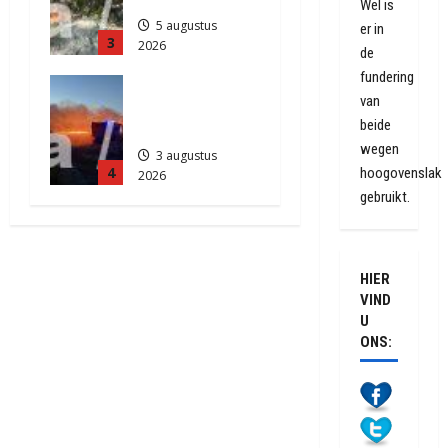
Wel is
5 augustus
er in
3
2026
de
790
fundering
Grote
van
Akkerbrand
beide
in Assen
wegen
3 augustus
4
hoogovenslak
2026
2113
gebruikt.
HIER
VIND
U
ONS: