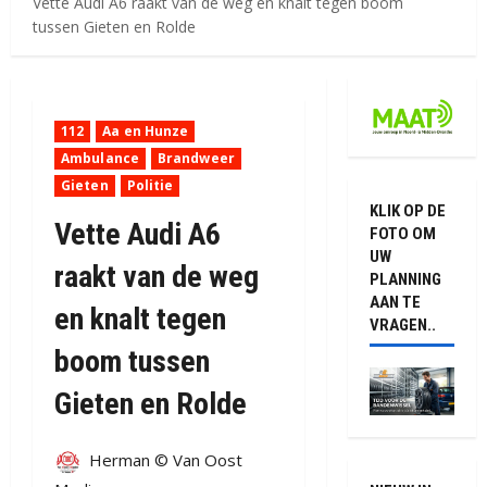
Vette Audi A6 raakt van de weg en knalt tegen boom
tussen Gieten en Rolde
112
Aa en Hunze
Ambulance
Brandweer
Gieten
Politie
KLIK OP DE
Vette Audi A6
FOTO OM
UW
raakt van de weg
PLANNING
AAN TE
en knalt tegen
VRAGEN..
boom tussen
Gieten en Rolde
Herman © Van Oost