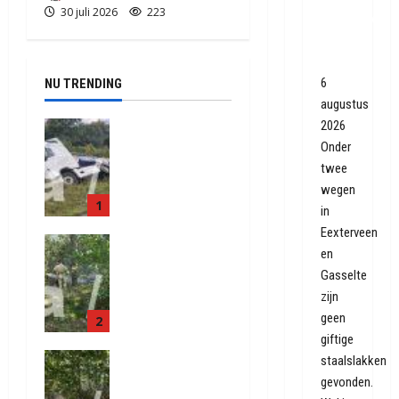
30 juli 2026
223
Eexterveen
en
Gasselte
6
NU TRENDING
augustus
2026
Truck met
oplegger
Onder
raakt door
twee
klapband
wegen
1
van de N34
in
bij Exloo
Eexterveen
Natuurbrand
(video)
en
je aan de
5 augustus
Gasselte
Provinciale
2026
zijn
weg
348
geen
2
Anderen
giftige
5 augustus
Natuurbrand
staalslakken
2026
je in
392
gevonden.
Zuidlaren