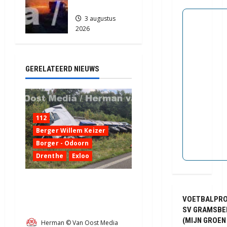
in Assen
3 augustus
2026
2113
GERELATEERD NIEUWS
112
Berger Willem Keizer
Borger - Odoorn
Drenthe
Exloo
Truck met oplegger raakt
door klapband van de N34
VOETBALPR
bij Exloo (video)
SV GRAMSBE
(MIJN GROEN
Herman © Van Oost Media