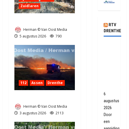
Zuidlaren
Natuurbrandje in Zuidlaren
RTV
Herman © Van Oost Media
DRENTHE
5 augustus 2026
790
Geen
treinen
tussen
Assen
en
Groningen
112
Assen
Drenthe
Europapark
6
Grote Akkerbrand in Assen
augustus
Herman © Van Oost Media
2026
3 augustus 2026
2113
Door
een
aanrijding