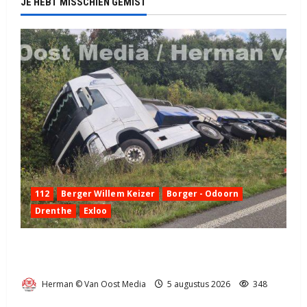
JE HEBT MISSCHIEN GEMIST
112
Berger Willem Keizer
Borger - Odoorn
Drenthe
Exloo
Truck met oplegger raakt door klapband van de N34
bij Exloo (video)
Herman © Van Oost Media
5 augustus 2026
348