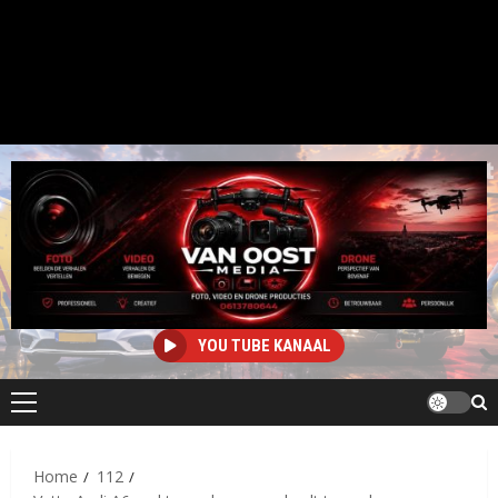
YOU TUBE KANAAL
Primair
menu
Home
112