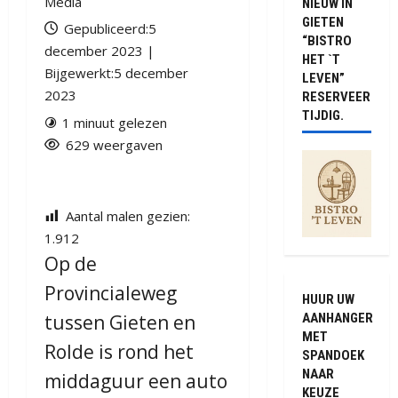
Media
NIEUW IN
GIETEN
Gepubliceerd:5
“BISTRO
december 2023 |
HET `T
Bijgewerkt:5 december
LEVEN”
2023
RESERVEER
TIJDIG.
1 minuut gelezen
629 weergaven
Aantal malen gezien:
1.912
Op de
Provincialeweg
HUUR UW
AANHANGER
tussen Gieten en
MET
Rolde is rond het
SPANDOEK
NAAR
middaguur een auto
KEUZE