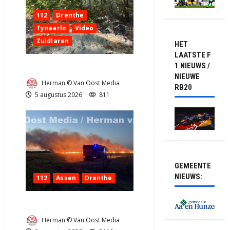
112
Drenthe
Tynaarlo
Video
Zuidlaren
HET
LAATSTE F
1 NIEUWS /
Natuurbrandje in Zuidlaren
NIEUWE
Herman © Van Oost Media
RB20
5 augustus 2026
811
GEMEENTE
NIEUWS:
112
Assen
Drenthe
Grote Akkerbrand in Assen
Herman © Van Oost Media