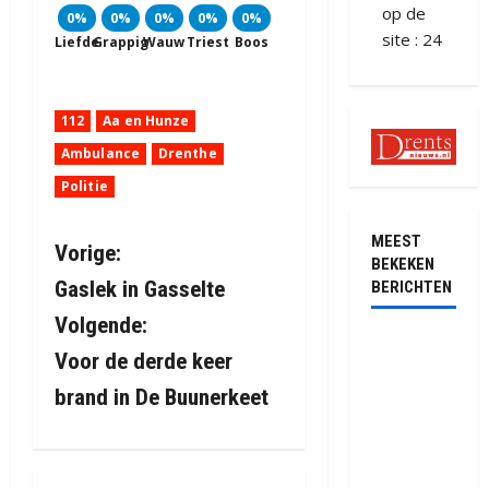
op de
0%
0%
0%
0%
0%
site : 24
Liefde
Grappig
Wauw
Triest
Boos
112
Aa en Hunze
Ambulance
Drenthe
Politie
MEEST
B
Vorige:
BEKEKEN
Gaslek in Gasselte
BERICHTEN
e
Volgende:
r
Ernstig
Voor de derde keer
ongeval met
i
brand in De Buunerkeet
vrachtwagens
op de N381
c
bij
Hoogersmilde
h