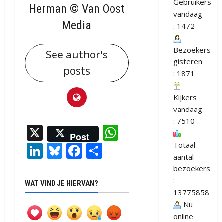
Gebruikers
Herman © Van Oost
vandaag
Media
: 1472
Bezoekers
See author's
gisteren
posts
: 1871
Kijkers
vandaag
: 7510
X
WhatsApp
Post
Totaal
LinkedIn
Bluesky
Facebook
Delen
aantal
bezoekers
:
WAT VIND JE HIERVAN?
13775858
Nu
online