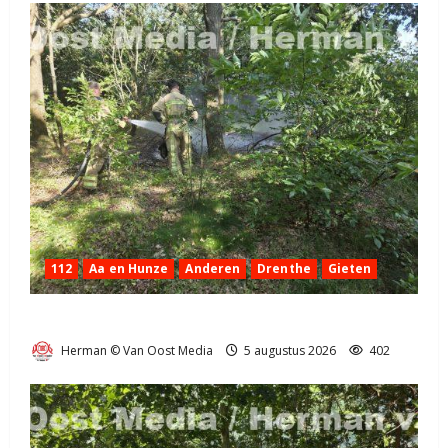
112
Aa en Hunze
Anderen
Drenthe
Gieten
Natuurbrandje aan de Provincialeweg Anderen
Herman © Van Oost Media
5 augustus 2026
402