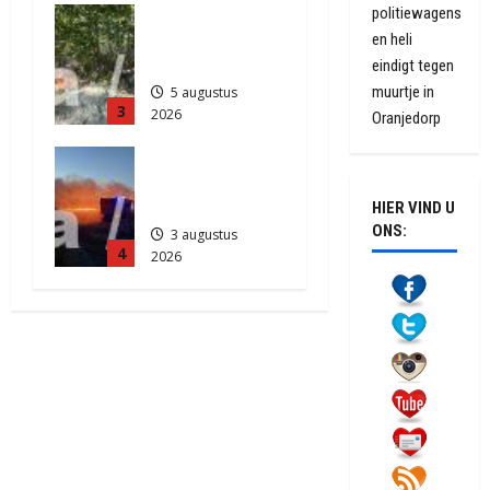
politiewagens
Natuurbrand
2026
je in
en heli
402
Zuidlaren
eindigt tegen
muurtje in
5 augustus
3
2026
Oranjedorp
811
Grote
Akkerbrand
in Assen
HIER VIND U
ONS:
3 augustus
4
2026
2118