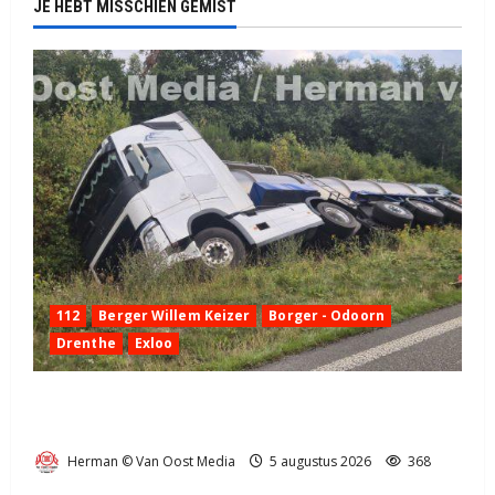
JE HEBT MISSCHIEN GEMIST
112
Berger Willem Keizer
Borger - Odoorn
Drenthe
Exloo
Truck met oplegger raakt door klapband van de N34
bij Exloo (video)
Herman © Van Oost Media
5 augustus 2026
368