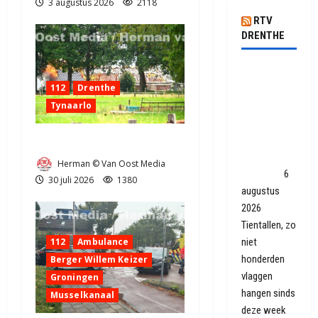
3 augustus 2026
2118
RTV
DRENTHE
Omgekeerde
112
Drenthe
vlaggen
Tynaarlo
terug van
weggeweest:
'Op den
Zeer grote brand in Tynaarlo
duur is de
Herman © Van Oost Media
maat vol'
6
30 juli 2026
1380
augustus
2026
Tientallen, zo
112
Ambulance
niet
honderden
Berger Willem Keizer
vlaggen
Groningen
hangen sinds
Musselkanaal
deze week