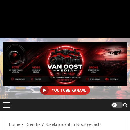
YOU TUBE KANAAL
Primair
menu
Home
Drenthe
Steekincident in Nooitgedacht