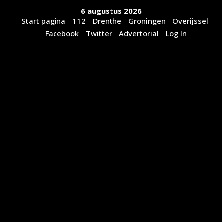
Ga
6 augustus 2026
naar
Start pagina
112
Drenthe
Groningen
Overijssel
de
Facebook
Twitter
Advertorial
Log In
inhoud