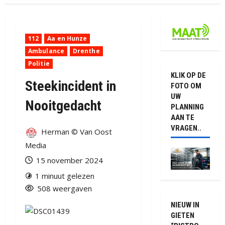
112
Aa en Hunze
Ambulance
Drenthe
Politie
KLIK OP DE
Steekincident in
FOTO OM
UW
Nooitgedacht
PLANNING
AAN TE
VRAGEN..
Herman © Van Oost
Media
15 november 2024
1 minuut gelezen
508 weergaven
NIEUW IN
GIETEN