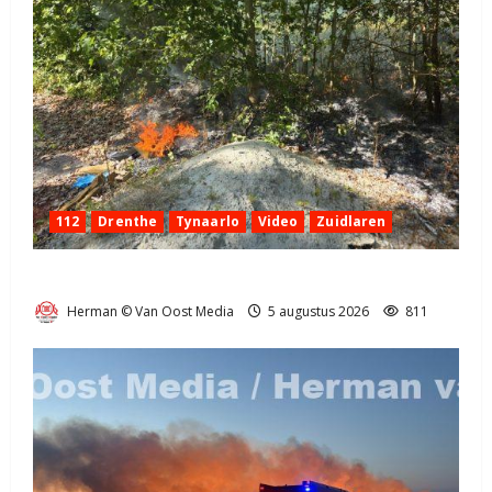
112
Drenthe
Tynaarlo
Video
Zuidlaren
Natuurbrandje in Zuidlaren
Herman © Van Oost Media
5 augustus 2026
811