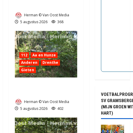
bij Exloo (video)
Herman © Van Oost Media
5 augustus 2026
368
112
Aa en Hunze
Anderen
Drenthe
Gieten
Natuurbrandje aan de
Provincialeweg Anderen
VOETBALPROG
SV GRAMSBERG
Herman © Van Oost Media
(MIJN GROEN WI
5 augustus 2026
402
HART)