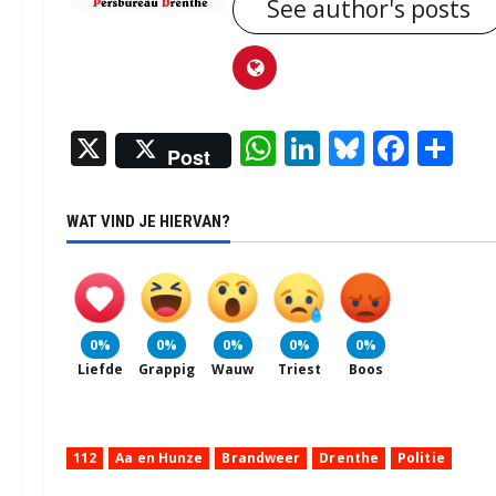
See author's posts
X
WhatsApp
LinkedIn
Bluesky
Face
De
Post
WAT VIND JE HIERVAN?
0%
0%
0%
0%
0%
Liefde
Grappig
Wauw
Triest
Boos
112
Aa en Hunze
Brandweer
Drenthe
Politie