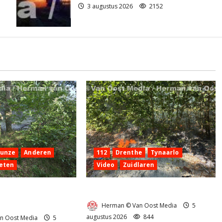
3 augustus 2026
2152
Hunze
Anderen
112
Drenthe
Tynaarlo
eten
Video
Zuidlaren
 aan de
Natuurbrandje in Zuidlaren
g Anderen
Herman © Van Oost Media
5
augustus 2026
844
n Oost Media
5