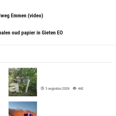
dweg Emmen (video)
halen oud papier in Gieten EO
Natuurbrandje aan de Provincialeweg
)
Anderen
5 augustus 2026
442
Grote Akkerbrand in Assen