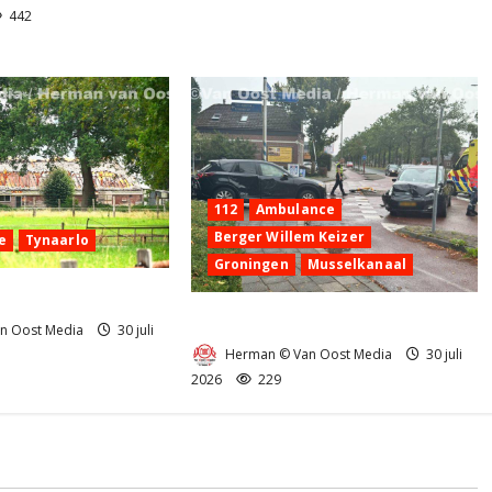
442
112
Ambulance
Berger Willem Keizer
e
Tynaarlo
Groningen
Musselkanaal
nd in Tynaarlo
Ongeval in Musselkanaal
n Oost Media
30 juli
Herman © Van Oost Media
30 juli
2026
229