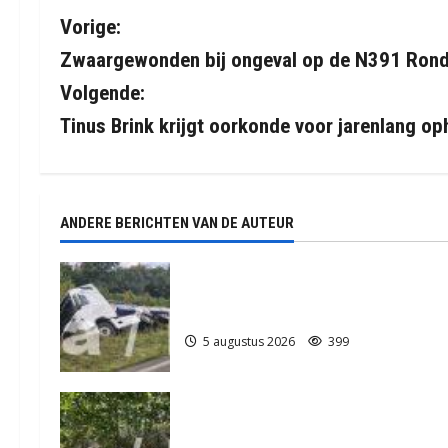
B
Vorige:
Zwaargewonden bij ongeval op de N391 Ron
e
Volgende:
r
Tinus Brink krijgt oorkonde voor jarenlang op
i
c
ANDERE BERICHTEN VAN DE AUTEUR
h
t
Truck met oplegger raakt door
klapband van de N34 bij Exloo (video
n
5 augustus 2026
399
a
v
Natuurbrandje in Zuidlaren