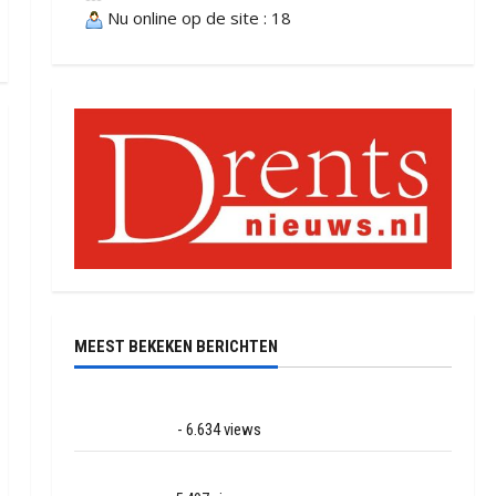
Nu online op de site : 18
MEEST BEKEKEN BERICHTEN
Ernstig ongeval met vrachtwagens op de N381 bij
Hoogersmilde
- 6.634 views
Veel rook schade bij binnenbrand op park Land van