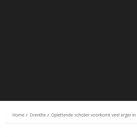
Home
Drenthe
Oplettende scholier voorkomt veel erger in 