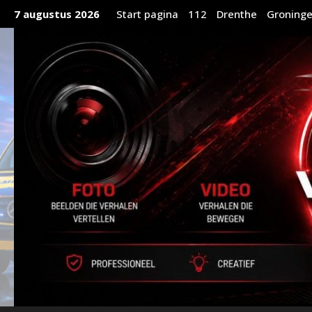
Ga
7 augustus 2026
Start pagina
112
Drenthe
Groning
naar
de
inhoud