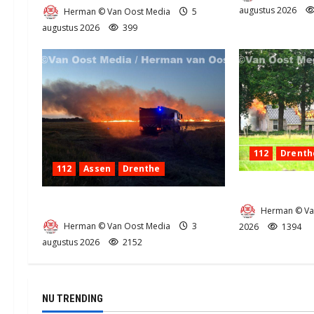
augustus 2026
Herman © Van Oost Media
5
augustus 2026
399
112
Drenth
112
Assen
Drenthe
Zeer grote bra
Grote Akkerbrand in Assen
Herman © Va
Herman © Van Oost Media
3
2026
1394
augustus 2026
2152
NU TRENDING