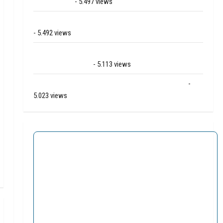
Bartje in Ees
- 5.497 views
Grote brand bij MTH Machine techniek in Hoogeveen
- 5.492 views
Mega transport onderweg van Veendam naar Ter
Apelkanaal (video)
- 5.113 views
Ernstig ongeval A28 / N34 bij De Punt / Zuidlaren
-
5.023 views