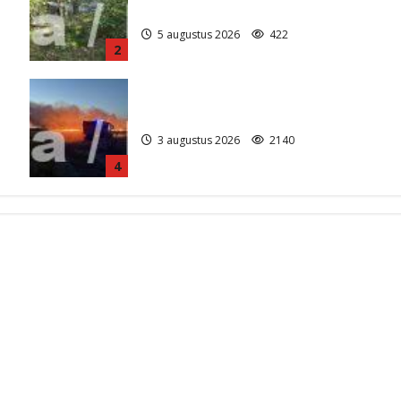
)
Anderen
5 augustus 2026
422
2
Grote Akkerbrand in Assen
3 augustus 2026
2140
4