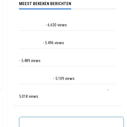
MEEST BEKEKEN BERICHTEN
Ernstig ongeval met vrachtwagens op de N381 bij
Hoogersmilde
- 6.630 views
Veel rook schade bij binnenbrand op park Land van
Bartje in Ees
- 5.496 views
Grote brand bij MTH Machine techniek in Hoogeveen
- 5.489 views
Mega transport onderweg van Veendam naar Ter
Apelkanaal (video)
- 5.109 views
Ernstig ongeval A28 / N34 bij De Punt / Zuidlaren
-
5.018 views