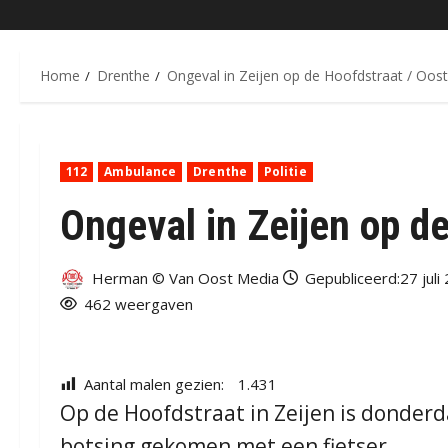
Home
Drenthe
Ongeval in Zeijen op de Hoofdstraat / Oos
112
Ambulance
Drenthe
Politie
Ongeval in Zeijen op d
Herman © Van Oost Media
Gepubliceerd:27 juli
462 weergaven
Aantal malen gezien:
1.431
Op de Hoofdstraat in Zeijen is donder
botsing gekomen met een fietser..