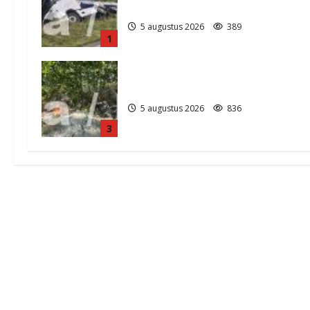
klapband van de N34 bij Exloo (video
5 augustus 2026
389
1
Natuurbrandje in Zuidlaren
5 augustus 2026
836
3