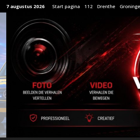
Ga
7 augustus 2026
Start pagina
112
Drenthe
Groning
naar
de
inhoud