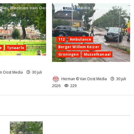
112
Ambulance
Berger Willem Keizer
e
Tynaarlo
Groningen
Musselkanaal
nd in Tynaarlo
Ongeval in Musselkanaal
n Oost Media
30 juli
Herman © Van Oost Media
30 juli
2026
229
Natuurbrandje aan de Provincialeweg