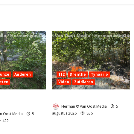
Hunze
Anderen
112
Drenthe
Tynaarlo
eten
Video
Zuidlaren
 aan de
Natuurbrandje in Zuidlaren
g Anderen
Herman © Van Oost Media
5
augustus 2026
836
n Oost Media
5
422