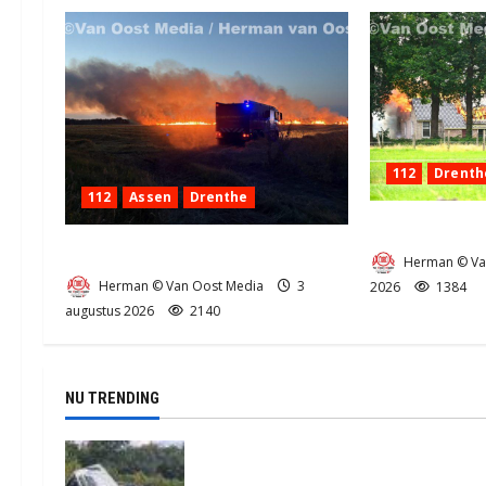
112
Drenth
112
Assen
Drenthe
Zeer grote bra
Grote Akkerbrand in Assen
Herman © Va
Herman © Van Oost Media
3
2026
1384
augustus 2026
2140
NU TRENDING
Truck met oplegger raakt door