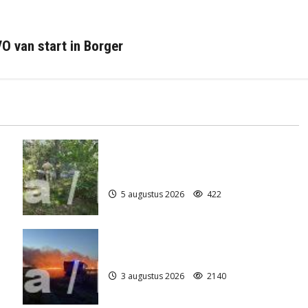
O van start in Borger
Natuurbrandje aan de Provincialeweg
)
Anderen
5 augustus 2026
422
Grote Akkerbrand in Assen
3 augustus 2026
2140