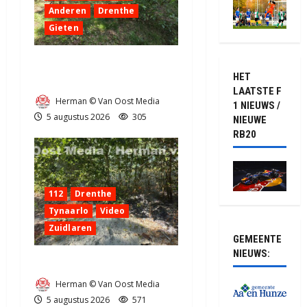
Anderen
Drenthe
Gieten
Natuurbrandje aan de
HET
Provincialeweg Anderen
LAATSTE F
Herman © Van Oost Media
1 NIEUWS /
5 augustus 2026
305
NIEUWE
RB20
112
Drenthe
Tynaarlo
Video
Zuidlaren
GEMEENTE
NIEUWS:
Natuurbrandje in Zuidlaren
Herman © Van Oost Media
5 augustus 2026
571