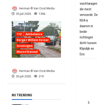
Zeer grote brand in Tynaarlo
vrachtwagen
Herman © Van Oost Media
die mest
30 juli 2026
1366
vervoerde. De
N34 is
daarom in
beide
112
Ambulance
richtingen
Berger Willem Keizer
dicht tussen
Groningen
Klijndijk en
Musselkanaal
Ees.
Oranje
Ongeval in Musselkanaal
hoopt op
Herman © Van Oost Media
een nieuw
30 juli 2026
219
Speelstad:
'Ik weet niet
of ze er
NU TRENDING
brood in
zien'
5