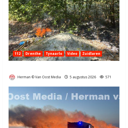
112
Drenthe
Tynaarlo
Video
Zuidlaren
Natuurbrandje in Zuidlaren
Herman © Van Oost Media
5 augustus 2026
571