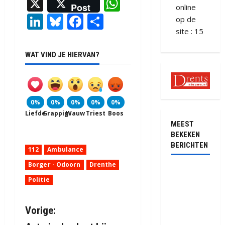
X
WhatsApp
Post
online
LinkedIn
Bluesky
Facebook
Delen
op de
site : 15
WAT VIND JE HIERVAN?
0%
0%
0%
0%
0%
Liefde
Grappig
Wauw
Triest
Boos
MEEST
BEKEKEN
BERICHTEN
112
Ambulance
Borger - Odoorn
Drenthe
Ernstig
Politie
ongeval met
vrachtwagens
op de N381
B
Vorige:
bij