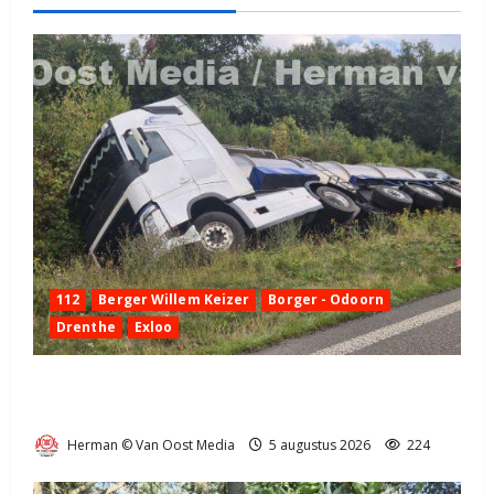
112
Berger Willem Keizer
Borger - Odoorn
Drenthe
Exloo
Truck met oplegger raakt door klapband van de N34
bij Exloo (video)
Herman © Van Oost Media
5 augustus 2026
224