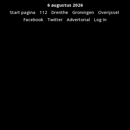
Ga
6 augustus 2026
naar
Start pagina
112
Drenthe
Groningen
Overijssel
de
Facebook
Twitter
Advertorial
Log In
inhoud