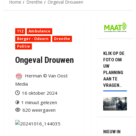
Home
Drenthe
Ongeval Drouwen
112
Ambulance
Borger - Odoorn
Drenthe
Politie
KLIK OP DE
Ongeval Drouwen
FOTO OM
UW
PLANNING
Herman © Van Oost
AAN TE
Media
VRAGEN..
16 oktober 2024
1 minuut gelezen
620 weergaven
NIEUW IN