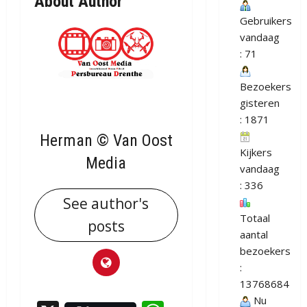
About Author
Gebruikers
vandaag
: 71
Bezoekers
gisteren
: 1871
Herman © Van Oost
Kijkers
Media
vandaag
: 336
See author's
Totaal
posts
aantal
bezoekers
:
13768684
Nu