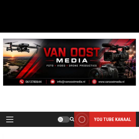
MOOI DAI D`R BINT
THE PHOTO ONLY HAS VALUE WHEN IT IS TAKEN
YOU TUBE KANAAL
Primair
menu