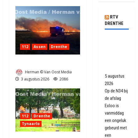
RTV
DRENTHE
N34 weer
open na
112
Assen
Drenthe
ongeluk
met
Grote Akkerbrand in Assen
vrachtwagen
Herman © Van Oost Media
5 augustus
3 augustus 2026
2086
2026
Op de N34 bij
de afslag
Exloo is
vanmiddag
112
Drenthe
een ongeluk
Tynaarlo
gebeurd met
een