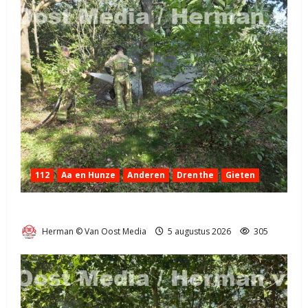
112
Aa en Hunze
Anderen
Drenthe
Gieten
Natuurbrandje aan de Provincialeweg Anderen
Herman © Van Oost Media
5 augustus 2026
305