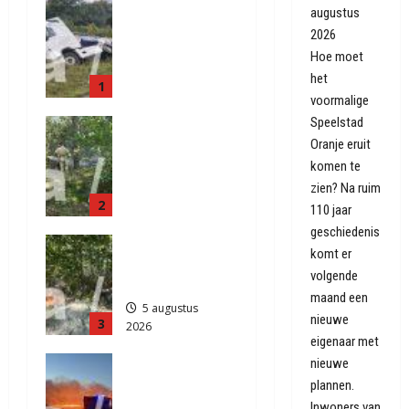
Truck met
augustus
oplegger
2026
raakt door
Hoe moet
klapband
het
1
van de N34
voormalige
bij Exloo
Speelstad
Natuurbrand
(video)
Oranje eruit
je aan de
5 augustus
Provinciale
komen te
2026
weg
224
zien? Na ruim
2
Anderen
110 jaar
5 augustus
geschiedenis
Natuurbrand
2026
komt er
je in
305
volgende
Zuidlaren
maand een
5 augustus
nieuwe
3
2026
eigenaar met
571
Grote
nieuwe
Akkerbrand
plannen.
in Assen
Inwoners van