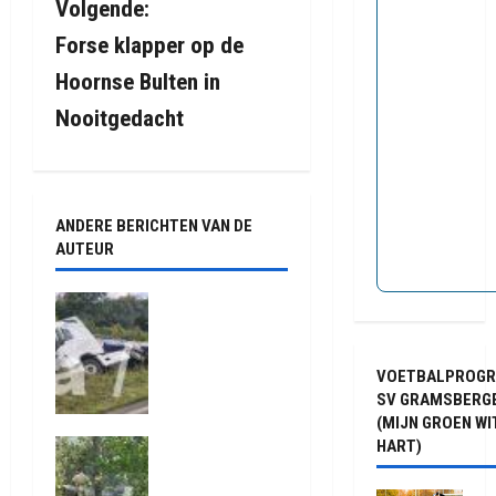
Volgende:
c
Forse klapper op de
h
Hoornse Bulten in
t
Nooitgedacht
n
a
ANDERE BERICHTEN VAN DE
v
AUTEUR
i
Truck met
oplegger
g
raakt door
VOETBALPROG
klapband
a
SV GRAMSBERG
van de N34
(MIJN GROEN WI
t
bij Exloo
HART)
Natuurbrand
(video)
i
je aan de
5 augustus