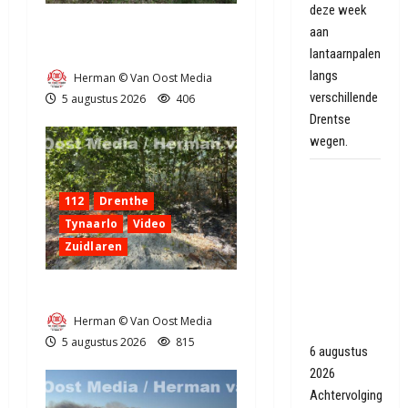
deze week
Natuurbrandje aan de
aan
Provincialeweg Anderen
lantaarnpalen
langs
Herman © Van Oost Media
verschillende
5 augustus 2026
406
Drentse
wegen.
Achtervolging
met
112
Drenthe
politiewagens
Tynaarlo
Video
en heli
Zuidlaren
eindigt
tegen
Natuurbrandje in Zuidlaren
muurtje in
Herman © Van Oost Media
Oranjedorp
5 augustus 2026
815
6 augustus
2026
Achtervolging