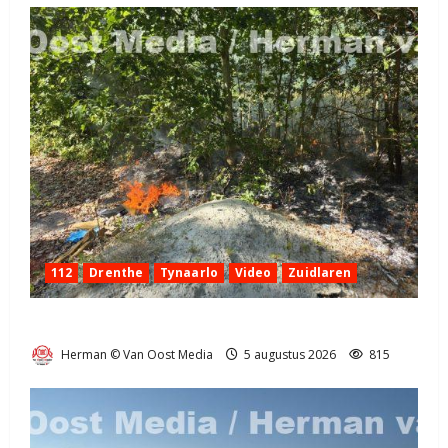
112
Drenthe
Tynaarlo
Video
Zuidlaren
Natuurbrandje in Zuidlaren
Herman © Van Oost Media
5 augustus 2026
815