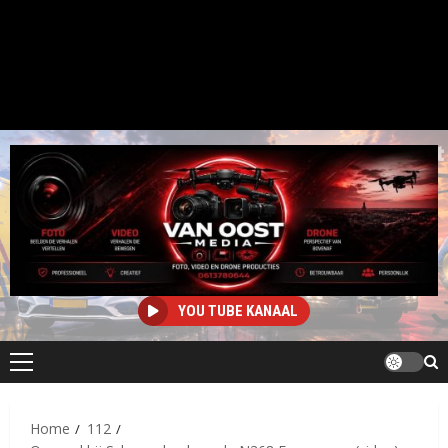
YOU TUBE KANAAL
Primair
menu
Home
112