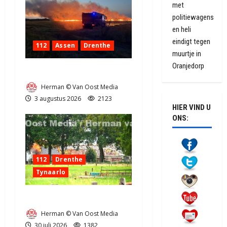
met
politiewagens
en heli
eindigt tegen
112
Assen
Drenthe
muurtje in
Oranjedorp
Grote Akkerbrand in Assen
Herman © Van Oost Media
3 augustus 2026
2123
HIER VIND U
ONS:
112
Drenthe
Tynaarlo
Zeer grote brand in Tynaarlo
Herman © Van Oost Media
30 juli 2026
1382