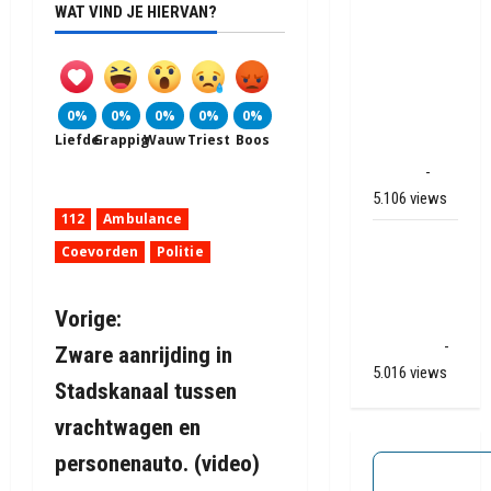
WAT VIND JE HIERVAN?
transport
onderweg
van
Veendam
0%
0%
0%
0%
0%
naar Ter
Liefde
Grappig
Wauw
Triest
Boos
Apelkanaal
(video)
-
5.106 views
112
Ambulance
Ernstig
Coevorden
Politie
ongeval A28
/ N34 bij De
B
Vorige:
Punt /
Zuidlaren
-
Zware aanrijding in
e
5.016 views
Stadskanaal tussen
r
vrachtwagen en
i
personenauto. (video)