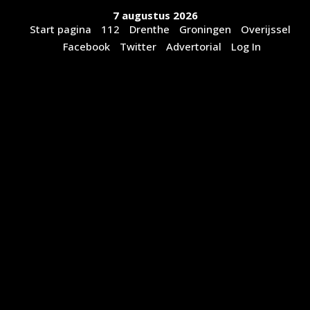
Ga
7 augustus 2026
naar
Start pagina
112
Drenthe
Groningen
Overijssel
de
Facebook
Twitter
Advertorial
Log In
inhoud