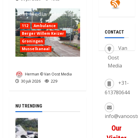
112
Ambulance
CONTACT
Berger Willem Keizer
Groningen
Van
Musselkanaal
Oost
Ongeval in Musselkanaal
Media
Herman © Van Oost Media
30 juli 2026
229
+31-
613780644
NU TRENDING
info@vanoost
Truck met
Our
oplegger
raakt door