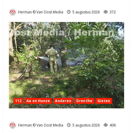
bij Exloo (video)
Herman © Van Oost Media
5 augustus 2026
372
112
Aa en Hunze
Anderen
Drenthe
Gieten
Natuurbrandje aan de Provincialeweg Anderen
Herman © Van Oost Media
5 augustus 2026
406