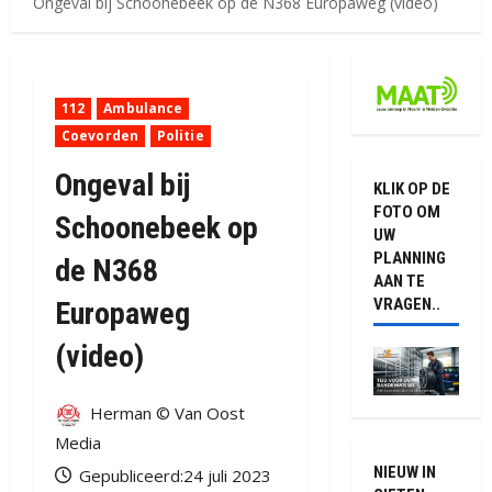
Ongeval bij Schoonebeek op de N368 Europaweg (video)
112
Ambulance
Coevorden
Politie
Ongeval bij
KLIK OP DE
FOTO OM
Schoonebeek op
UW
PLANNING
de N368
AAN TE
VRAGEN..
Europaweg
(video)
Herman © Van Oost
Media
NIEUW IN
Gepubliceerd:24 juli 2023