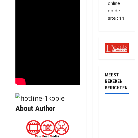
online
op de
site : 11
MEEST
BEKEKEN
BERICHTEN
Ernstig
About Author
ongeval met
vrachtwagens
op de N381
bij