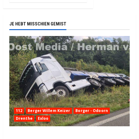
JE HEBT MISSCHIEN GEMIST
112
Berger Willem Keizer
Borger - Odoorn
Drenthe
Exloo
Truck met oplegger raakt door klapband van de N34