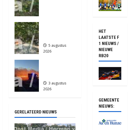
Provinciale
2026
e
weg
372
Anderen
5 augustus
Natuurbrand
2026
HET
je in
406
LAATSTE F
Zuidlaren
1 NIEUWS /
5 augustus
NIEUWE
2026
RB20
815
Grote
Akkerbrand
in Assen
3 augustus
2026
2123
GEMEENTE
NIEUWS:
GERELATEERD NIEUWS