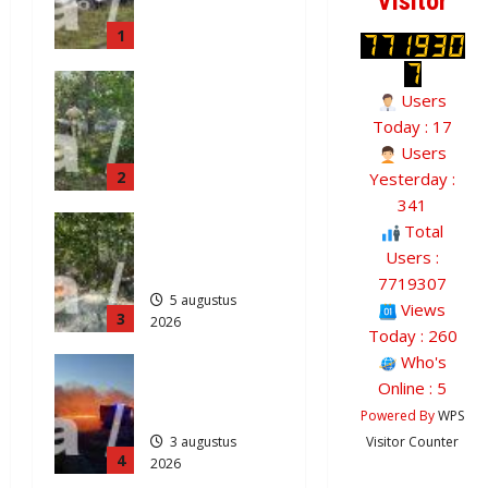
Visitor
klapband
1
van de N34
bij Exloo
Natuurbrand
(video)
Users
je aan de
5 augustus
Today : 17
Provinciale
2026
Users
weg
372
2
Anderen
Yesterday :
341
5 augustus
Natuurbrand
2026
Total
je in
406
Users :
Zuidlaren
7719307
5 augustus
Views
3
2026
Today : 260
815
Who's
Grote
Online : 5
Akkerbrand
in Assen
Powered By
WPS
3 augustus
Visitor Counter
4
2026
2123