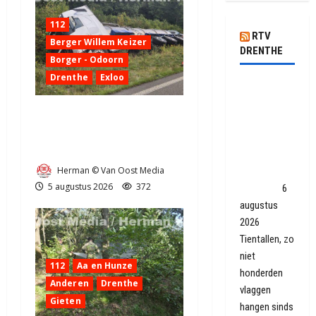
112
RTV
Berger Willem Keizer
DRENTHE
Borger - Odoorn
Drenthe
Exloo
Omgekeerde
vlaggen
Truck met oplegger raakt
terug van
door klapband van de N34
weggeweest:
bij Exloo (video)
'Op den
Herman © Van Oost Media
duur is de
5 augustus 2026
372
maat vol'
6
augustus
2026
Tientallen, zo
niet
112
Aa en Hunze
honderden
Anderen
Drenthe
vlaggen
Gieten
hangen sinds