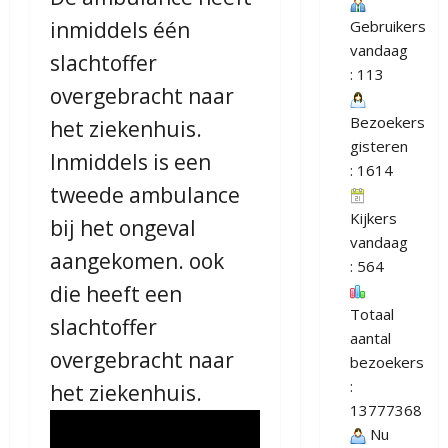
inmiddels één
Gebruikers
vandaag
slachtoffer
: 113
overgebracht naar
Bezoekers
het ziekenhuis.
gisteren
Inmiddels is een
: 1614
tweede ambulance
Kijkers
bij het ongeval
vandaag
aangekomen. ook
: 564
die heeft een
Totaal
slachtoffer
aantal
overgebracht naar
bezoekers
:
het ziekenhuis.
13777368
Nu