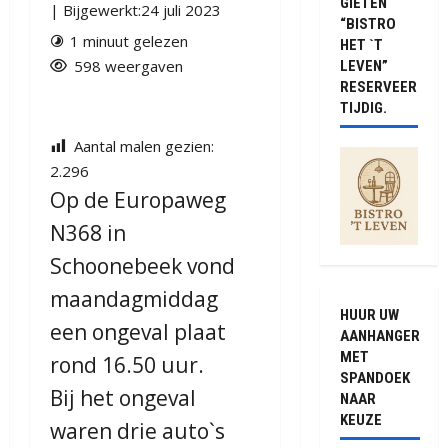
GIETEN
| Bijgewerkt:24 juli 2023
“BISTRO
1 minuut gelezen
HET `T
598 weergaven
LEVEN”
RESERVEER
TIJDIG.
Aantal malen gezien:
2.296
Op de Europaweg
N368 in
Schoonebeek vond
maandagmiddag
HUUR UW
een ongeval plaat
AANHANGER
MET
rond 16.50 uur.
SPANDOEK
Bij het ongeval
NAAR
KEUZE
waren drie auto`s