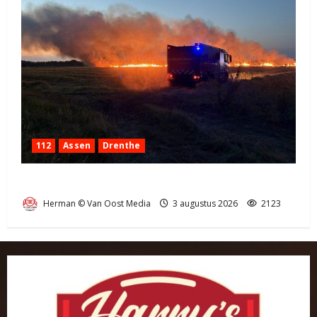
112
Assen
Drenthe
Grote Akkerbrand in Assen
Herman © Van Oost Media
3 augustus 2026
2123