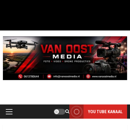
MOOI DAI D`R BINT
THE PHOTO ONLY HAS VALUE WHEN IT IS TAKEN
YOU TUBE KANAAL
Primair
menu