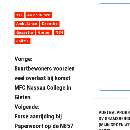
112
Aa en Hunze
Ambulance
Drenthe
Gasselte
Gieten
N34
Politie
B
Vorige:
Buurtbewoners voorzien
e
veel overlast bij komst
r
MFC Nassau College in
i
Gieten
Volgende:
c
VOETBALPROG
Forse aanrijding bij
h
SV GRAMSBERG
(MIJN GROEN WI
Papenvoort op de N857