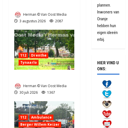
plannen.
Grote Akkerbrand in Assen
Inwoners van
Herman © Van Oost Media
Oranje
3 augustus 2026
2087
hebben hun
eigen ideeën
erbij.
112
Drenthe
Tynaarlo
HIER VIND U
ONS:
Zeer grote brand in Tynaarlo
Herman © Van Oost Media
30 juli 2026
1367
112
Ambulance
Berger Willem Keizer