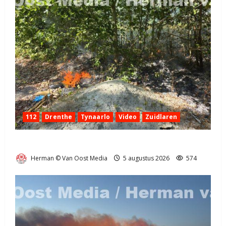
112
Drenthe
Tynaarlo
Video
Zuidlaren
Natuurbrandje in Zuidlaren
Herman © Van Oost Media
5 augustus 2026
574