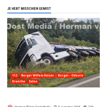
JE HEBT MISSCHIEN GEMIST
112
Berger Willem Keizer
Borger - Odoorn
Drenthe
Exloo
Truck met oplegger raakt door klapband van de N34
bij Exloo (video)
Herman © Van Oost Media
5 augustus 2026
229