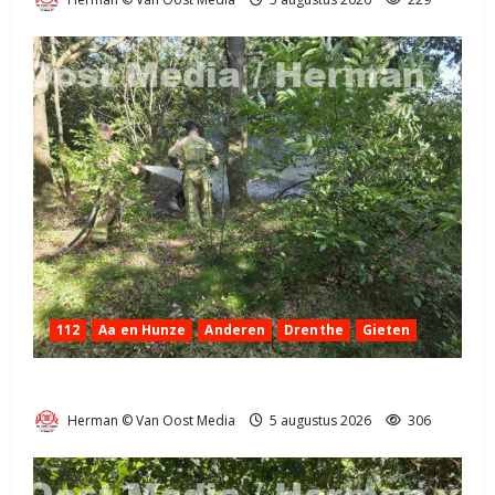
112
Aa en Hunze
Anderen
Drenthe
Gieten
Natuurbrandje aan de Provincialeweg Anderen
Herman © Van Oost Media
5 augustus 2026
306