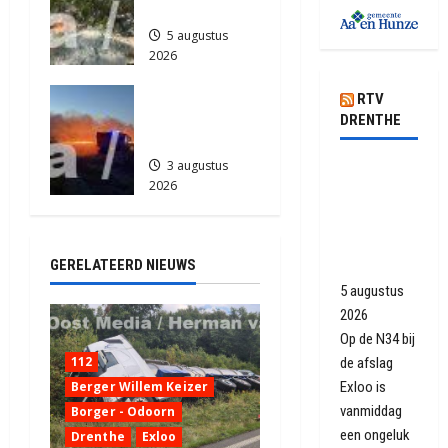
Zuidlaren
5 augustus
2026
574
Grote
RTV
Akkerbrand
DRENTHE
in Assen
3 augustus
N34 weer
2026
open na
2087
ongeluk
met
GERELATEERD NIEUWS
vrachtwagen
5 augustus
2026
Op de N34 bij
112
de afslag
Berger Willem Keizer
Exloo is
vanmiddag
Borger - Odoorn
een ongeluk
Drenthe
Exloo