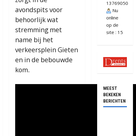
13769050
avondspits voor
Nu
online
behoorlijk wat
op de
stremming met
site : 15
name bij het
verkeersplein Gieten
en in de bebouwde
kom.
MEEST
BEKEKEN
BERICHTEN
Ernstig
ongeval met
vrachtwagens