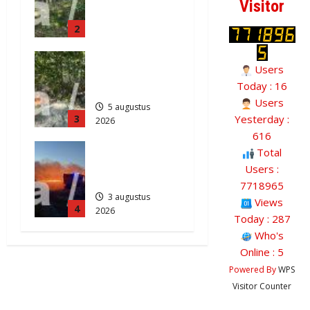
2026
Visitor
weg
229
2
Anderen
5 augustus
Natuurbrand
2026
Users
je in
306
Today : 16
Zuidlaren
Users
5 augustus
3
Yesterday :
2026
574
616
Grote
Total
Akkerbrand
Users :
in Assen
7718965
3 augustus
Views
4
2026
Today : 287
2087
Who's
Online : 5
Powered By
WPS
Visitor Counter