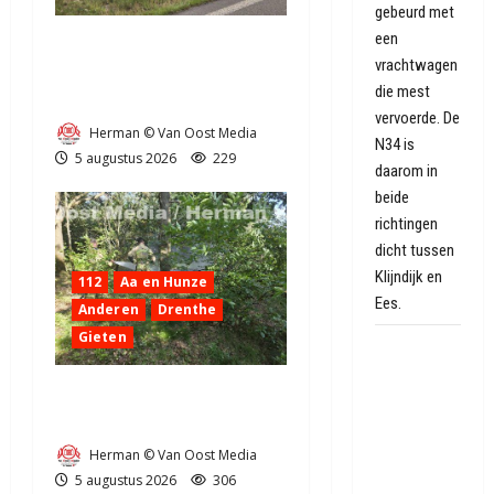
gebeurd met
een
Truck met oplegger raakt
vrachtwagen
door klapband van de N34
die mest
bij Exloo (video)
vervoerde. De
Herman © Van Oost Media
N34 is
5 augustus 2026
229
daarom in
beide
richtingen
dicht tussen
Klijndijk en
112
Aa en Hunze
Ees.
Anderen
Drenthe
Gieten
Oranje
hoopt op
Natuurbrandje aan de
een nieuw
Provincialeweg Anderen
Speelstad:
'Ik weet niet
Herman © Van Oost Media
of ze er
5 augustus 2026
306