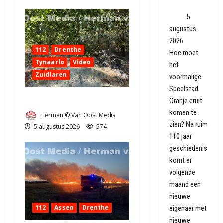
brood in
zien'
5
augustus
2026
112
Drenthe
Hoe moet
Tynaarlo
Video
het
Zuidlaren
voormalige
Speelstad
Natuurbrandje in Zuidlaren
Oranje eruit
komen te
Herman © Van Oost Media
zien? Na ruim
5 augustus 2026
574
110 jaar
geschiedenis
komt er
volgende
maand een
nieuwe
112
Assen
Drenthe
eigenaar met
nieuwe