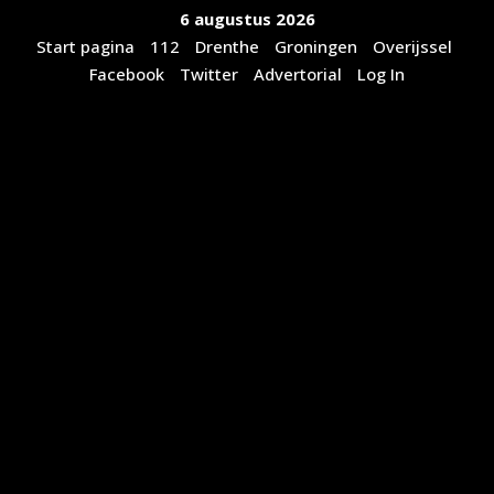
Ga
6 augustus 2026
naar
Start pagina
112
Drenthe
Groningen
Overijssel
de
Facebook
Twitter
Advertorial
Log In
inhoud