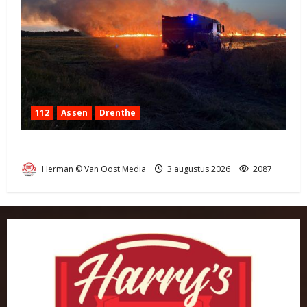
112
Assen
Drenthe
Grote Akkerbrand in Assen
Herman © Van Oost Media
3 augustus 2026
2087