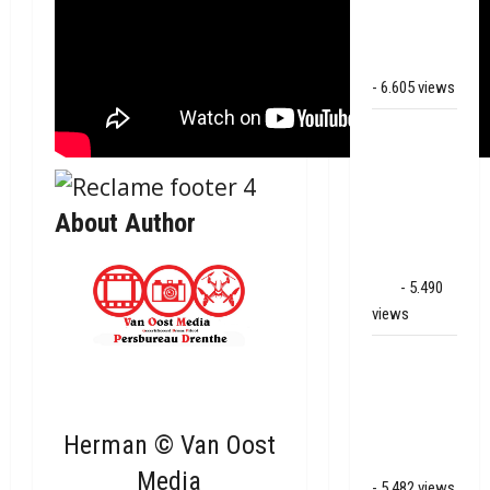
op de N381
bij
Hoogersmilde
- 6.605 views
Veel rook
schade bij
binnenbrand
op park
About Author
Land van
Bartje in
Ees
- 5.490
views
Grote brand
bij MTH
Machine
techniek in
Herman © Van Oost
Hoogeveen
Media
- 5.482 views