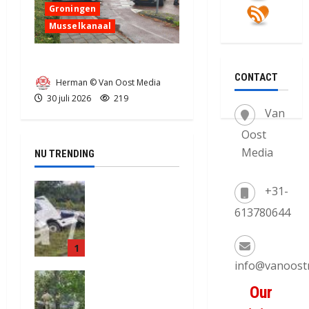
Groningen
Musselkanaal
Ongeval in Musselkanaal
CONTACT
Herman © Van Oost Media
30 juli 2026
219
Van
Oost
Media
NU TRENDING
Truck met
+31-
oplegger
613780644
raakt door
klapband
1
van de N34
bij Exloo
info@vanoost
Natuurbrand
(video)
Our
je aan de
5 augustus
Provinciale