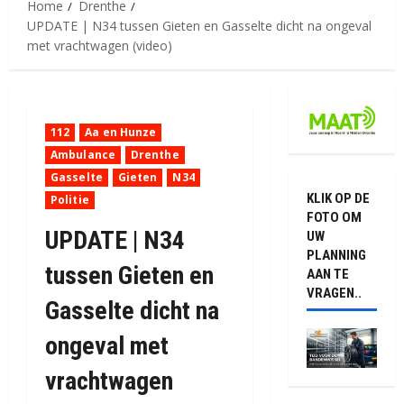
Home
Drenthe
UPDATE | N34 tussen Gieten en Gasselte dicht na ongeval
met vrachtwagen (video)
112
Aa en Hunze
Ambulance
Drenthe
Gasselte
Gieten
N34
KLIK OP DE
Politie
FOTO OM
UPDATE | N34
UW
PLANNING
tussen Gieten en
AAN TE
VRAGEN..
Gasselte dicht na
ongeval met
vrachtwagen