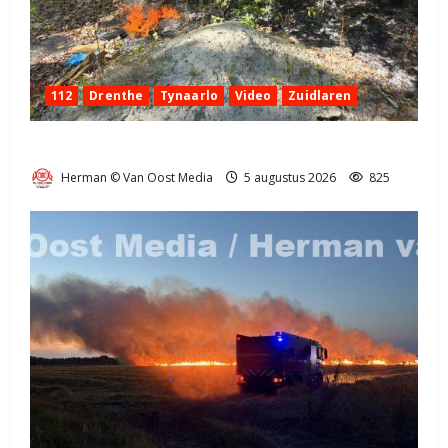
112
Drenthe
Tynaarlo
Video
Zuidlaren
Natuurbrandje in Zuidlaren
Herman © Van Oost Media
5 augustus 2026
825