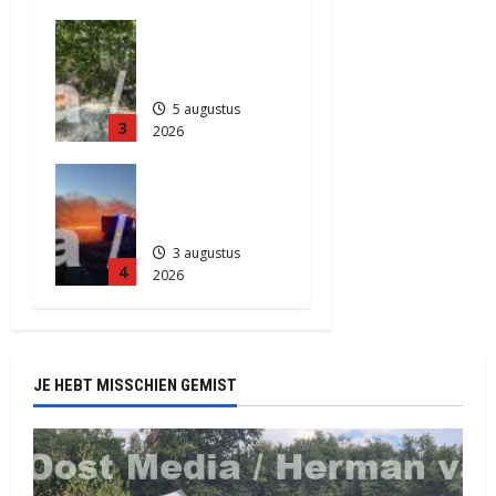
5 augustus
Natuurbrand
2026
je in
411
Zuidlaren
5 augustus
3
2026
825
Grote
Akkerbrand
in Assen
3 augustus
4
2026
2138
JE HEBT MISSCHIEN GEMIST