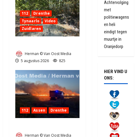
Achtervolging
met
112
Drenthe
politiewagens
Tynaarlo
Video
en heli
Zuidlaren
eindigt tegen
muurtje in
Natuurbrandje in Zuidlaren
Oranjedorp
Herman © Van Oost Media
5 augustus 2026
825
HIER VIND U
ONS:
112
Assen
Drenthe
Grote Akkerbrand in Assen
Herman © Van Oost Media