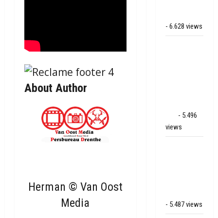
bij
Hoogersmilde
- 6.628 views
Veel rook
schade bij
binnenbrand
op park
About Author
Land van
Bartje in
Ees
- 5.496
views
Grote brand
bij MTH
Machine
techniek in
Herman © Van Oost
Hoogeveen
Media
- 5.487 views