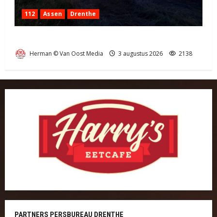
112
Assen
Drenthe
Grote Akkerbrand in Assen
Herman © Van Oost Media
3 augustus 2026
2138
PARTNERS PERSBUREAU DRENTHE