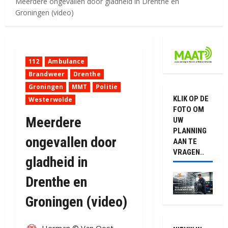
Meerdere ongevallen door gladheid in Drenthe en
Groningen (video)
112
Ambulance
Brandweer
Drenthe
Groningen
MMT
Politie
KLIK OP DE
Westerwolde
FOTO OM
Meerdere
UW
PLANNING
ongevallen door
AAN TE
VRAGEN..
gladheid in
Drenthe en
Groningen (video)