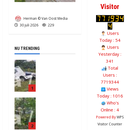
Visitor
Ongeval in Musselkanaal
Herman © Van Oost Media
30 juli 2026
229
Users
Today : 54
Users
NU TRENDING
Yesterday :
341
Truck met
Total
oplegger
Users :
raakt door
7719344
klapband
1
van de N34
Views
bij Exloo
Today : 1016
Natuurbrand
(video)
Who's
je aan de
5 augustus
Online : 4
Provinciale
2026
Powered By
WPS
weg
380
Visitor Counter
2
Anderen