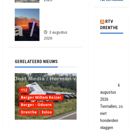
825
Grote
Akkerbrand
RTV
in Assen
DRENTHE
3 augustus
2026
Omgekeerde
2138
vlaggen
terug van
GERELATEERD NIEUWS
weggeweest:
'Op den
duur is de
maat vol'
6
112
augustus
Berger Willem Keizer
2026
Borger - Odoorn
Tientallen, zo
Drenthe
Exloo
niet
honderden
Truck met oplegger raakt
vlaggen