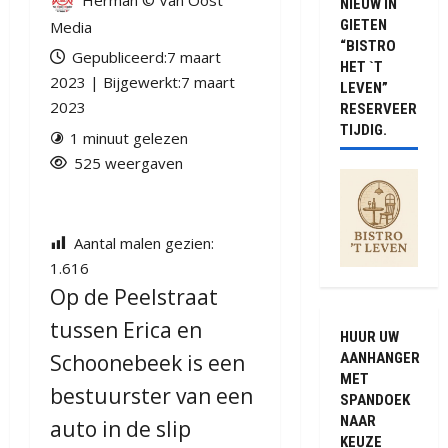
Herman © Van Oost
NIEUW IN
GIETEN
Media
“BISTRO
Gepubliceerd:7 maart
HET `T
2023 | Bijgewerkt:7 maart
LEVEN”
2023
RESERVEER
TIJDIG.
1 minuut gelezen
525 weergaven
Aantal malen gezien:
1.616
Op de Peelstraat
tussen Erica en
HUUR UW
AANHANGER
Schoonebeek is een
MET
bestuurster van een
SPANDOEK
NAAR
auto in de slip
KEUZE