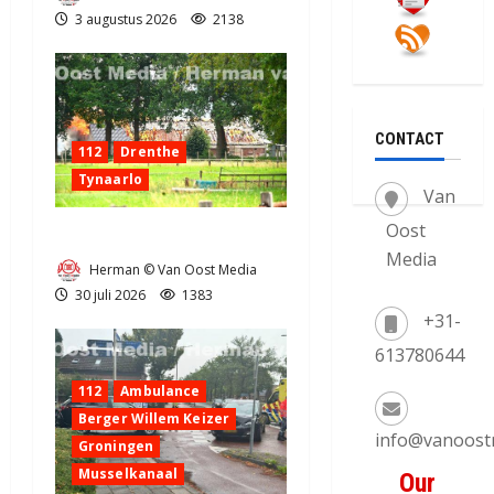
3 augustus 2026
2138
CONTACT
112
Drenthe
Tynaarlo
Van
Oost
Zeer grote brand in Tynaarlo
Media
Herman © Van Oost Media
30 juli 2026
1383
+31-
613780644
112
Ambulance
Berger Willem Keizer
info@vanoost
Groningen
Musselkanaal
Our