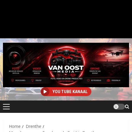
YOU TUBE KANAAL
Primair
menu
Home
Drenthe