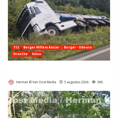
112
Berger Willem Keizer
Borger - Odoorn
Drenthe
Exloo
Truck met oplegger raakt door klapband van de N34
bij Exloo (video)
Herman © Van Oost Media
5 augustus 2026
380