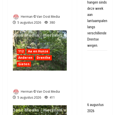
door klapband van de N34
hangen sinds
deze week
bij Exloo (video)
aan
Herman © Van Oost Media
lantaarnpalen
5 augustus 2026
380
langs
verschillende
Drentse
wegen.
112
Aa en Hunze
Achtervolging
Anderen
Drenthe
met
Gieten
politiewagens
en heli
Natuurbrandje aan de
eindigt
Provincialeweg Anderen
tegen
Herman © Van Oost Media
muurtje in
5 augustus 2026
411
Oranjedorp
6 augustus
2026