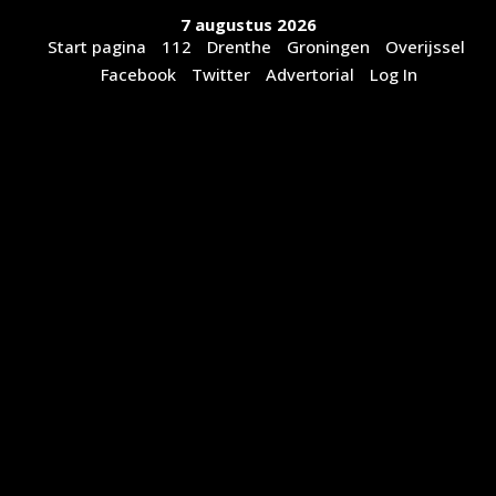
Ga
7 augustus 2026
naar
Start pagina
112
Drenthe
Groningen
Overijssel
de
Facebook
Twitter
Advertorial
Log In
inhoud