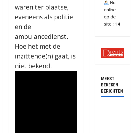
Nu
waren ter plaatse,
online
eveneens als politie
op de
site : 14
en de
ambulancedienst.
Hoe het met de
inzittende(n) gaat, is
niet bekend.
MEEST
BEKEKEN
BERICHTEN
Ernstig
ongeval met
vrachtwagens
op de N381