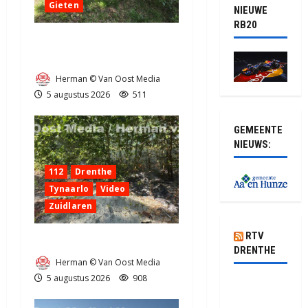
Gieten
NIEUWE
RB20
Natuurbrandje aan de
Provincialeweg Anderen
Herman © Van Oost Media
5 augustus 2026
511
GEMEENTE
NIEUWS:
112
Drenthe
Tynaarlo
Video
Zuidlaren
RTV
Natuurbrandje in Zuidlaren
DRENTHE
Herman © Van Oost Media
5 augustus 2026
908
Waarom
hoef je