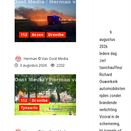
overdag
geen licht
aan, terwijl
het veiliger
lijkt?
9
112
Assen
Drenthe
augustus
2026
Grote Akkerbrand in Assen
Iedere dag
Herman © Van Oost Media
ziet
3 augustus 2026
2202
taxichauffeur
Richard
Ouwerkerk
automobilisten
rijden zonder
112
Drenthe
brandende
Tynaarlo
verlichting.
Vooral in de
Zeer grote brand in Tynaarlo
schemering,
bij tunnels of