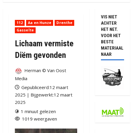
VIS NIET
112
Aa en Hunze
Drenthe
ACHTER
HET NET.
Gasselte
VOOR HET
Lichaam vermiste
BESTE
MATERIAAL
Diëm gevonden
NAAR
Herman © Van Oost
Media
Gepubliceerd:12 maart
2025 | Bijgewerkt:12 maart
2025
1 minuut gelezen
1019 weergaven