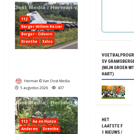
112
Berger Willem Keizer
Borger - Odoorn
Drenthe
Exloo
VOETBALPROG
Truck met oplegger raakt
SV GRAMSBERG
door klapband van de N34
(MIJN GROEN WI
bij Exloo (video)
HART)
Herman © Van Oost Media
5 augustus 2026
437
HET
112
Aa en Hunze
LAATSTE F
Anderen
Drenthe
1 NIEUWS /