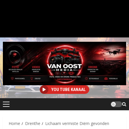
YOU TUBE KANAAL
Primair
menu
Home
Drenthe
Lichaam vermiste Diëm gevonden