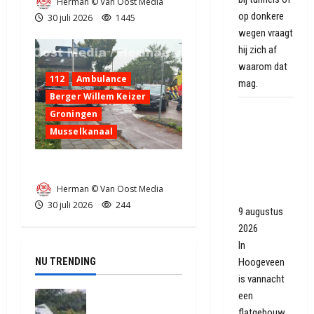
Herman © Van Oost Media
op donkere
30 juli 2026
1445
wegen vraagt
hij zich af
waarom dat
112
Ambulance
mag.
Berger Willem Keizer
Flatgebouw
Groningen
in
Musselkanaal
Hoogeveen
ontruimd
Ongeval in Musselkanaal
door
Herman © Van Oost Media
balkonbrand
30 juli 2026
244
9 augustus
2026
In
NU TRENDING
Hoogeveen
is vannacht
een
Truck met
oplegger
flatgebouw