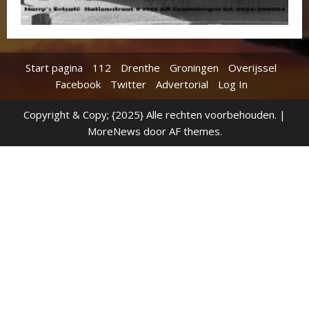
Start pagina
112
Drenthe
Groningen
Overijssel
Facebook
Twitter
Advertorial
Log In
Copyright & Copy; {2025} Alle rechten voorbehouden.
|
MoreNews
door AF themes.