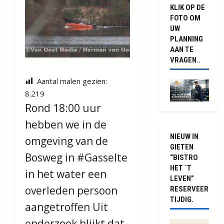
KLIK OP DE
FOTO OM
UW
PLANNING
AAN TE
VRAGEN..
Aantal malen gezien:
8.219
Rond 18:00 uur
hebben we in de
NIEUW IN
omgeving van de
GIETEN
Bosweg in
#Gasselte
“BISTRO
HET `T
in het water een
LEVEN”
overleden persoon
RESERVEER
TIJDIG.
aangetroffen Uit
onderzoek blijkt dat