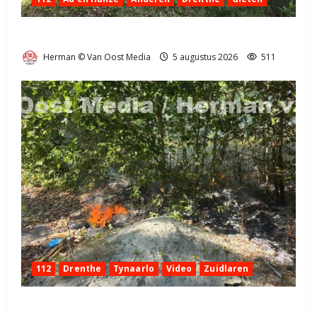
Natuurbrandje aan de Provincialeweg Anderen
Herman © Van Oost Media
5 augustus 2026
511
112
Drenthe
Tynaarlo
Video
Zuidlaren
Natuurbrandje in Zuidlaren