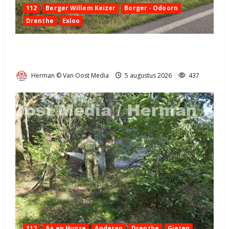
112
Berger Willem Keizer
Borger - Odoorn
Drenthe
Exloo
Truck met oplegger raakt door klapband van de N34
bij Exloo (video)
Herman © Van Oost Media
5 augustus 2026
437
112
Aa en Hunze
Anderen
Drenthe
Gieten