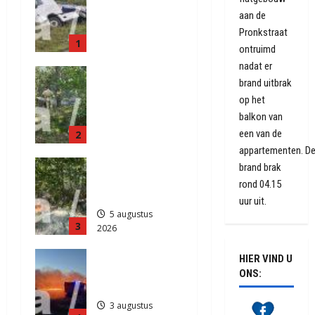
raakt door
aan de
klapband
Pronkstraat
1
van de N34
ontruimd
bij Exloo
nadat er
Natuurbrand
(video)
brand uitbrak
je aan de
5 augustus
op het
Provinciale
2026
balkon van
weg
437
een van de
2
Anderen
appartementen. D
5 augustus
Natuurbrand
brand brak
2026
je in
511
rond 04.15
Zuidlaren
uur uit.
5 augustus
3
2026
908
Grote
HIER VIND U
Akkerbrand
ONS:
in Assen
3 augustus