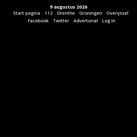
Ga
9 augustus 2026
naar
Start pagina
112
Drenthe
Groningen
Overijssel
de
Facebook
Twitter
Advertorial
Log In
inhoud