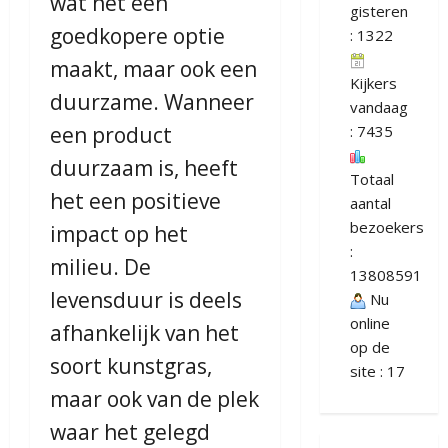
wat het een
gisteren
goedkopere optie
: 1322
maakt, maar ook een
Kijkers
duurzame. Wanneer
vandaag
een product
: 7435
duurzaam is, heeft
Totaal
het een positieve
aantal
bezoekers
impact op het
:
milieu. De
13808591
levensduur is deels
Nu
online
afhankelijk van het
op de
soort kunstgras,
site : 17
maar ook van de plek
waar het gelegd