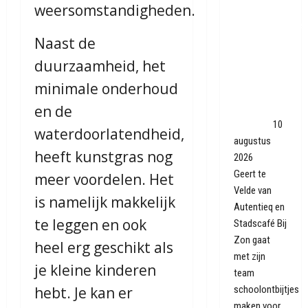
weersomstandigheden.
extra
schoolontbijtjes
Naast de
voor
kinderen uit
duurzaamheid, het
Assen:
minimale onderhoud
'Schrijnend
dat dit nog
en de
nodig is'
10
waterdoorlatendheid,
augustus
heeft kunstgras nog
2026
Geert te
meer voordelen. Het
Velde van
is namelijk makkelijk
Autentieq en
te leggen en ook
Stadscafé Bij
Zon gaat
heel erg geschikt als
met zijn
je kleine kinderen
team
schoolontbijtjes
hebt. Je kan er
maken voor