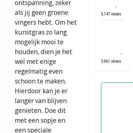
ontspanning, zeker
(video)
-
als jij geen groene
5.147 views
vingers hebt. Om het
Ernstig
kunstgras zo lang
ongeval A28
/ N34 bij De
mogelijk mooi te
Punt /
houden, dien je het
Zuidlaren
-
wel met enige
5.061 views
regelmatig even
schoon te maken.
Hierdoor kan je er
langer van blijven
genieten. Doe dit
met een sopje en
een speciale