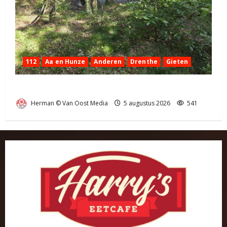
112
Aa en Hunze
Anderen
Drenthe
Gieten
Natuurbrandje aan de Provincialeweg Anderen
Herman © Van Oost Media
5 augustus 2026
541