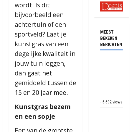
wordt. Is dit
bijvoorbeeld een
achtertuin of een
MEEST
sportveld? Laat je
BEKEKEN
kunstgras van een
BERICHTEN
degelijke kwaliteit in
Ernstig
jouw tuin leggen,
ongeval met
dan gaat het
vrachtwagens
op de N381
gemiddeld tussen de
bij
15 en 20 jaar mee.
Hoogersmilde
- 6.692 views
Kunstgras bezem
Veel rook
en een sopje
schade bij
binnenbrand
Een van de grootste