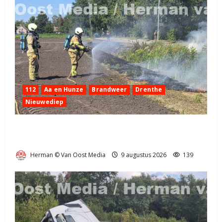
112
Aa en Hunze
Brandweer
Drenthe
Nieuwediep
Bermbrand in Nieuwediep snel onder controle
(video)
Herman © Van Oost Media
9 augustus 2026
139