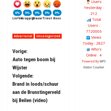
Users
Yesterday :
0%
0%
0%
0%
0%
212
Liefde
Grappig
Wauw
Triest
Boos
Total
Users :
7720005
Advertorial
Uncategorized
Views
Today : 2827
Who's
B
Vorige:
Online : 4
Auto tegen boom bij
e
Powered By
WPS
Wijster
Visitor Counter
r
Volgende:
i
Brand in loods/schuur
aan de Brunstingerveld
c
bij Beilen (video)
h