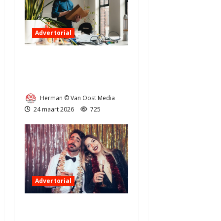
Advertorial
Administratie op orde
houden als ondernemer in
Drenthe
Herman © Van Oost Media
24 maart 2026
725
Advertorial
Hoe één photobooth je
omzet kan verdubbelen