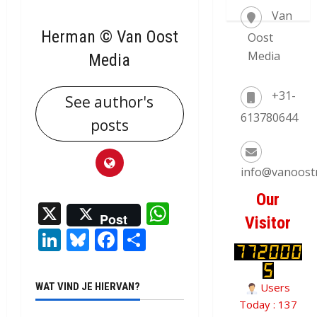
Van
Herman © Van Oost
Oost
Media
Media
+31-
See author's
613780644
posts
info@vanoost
Our
X
WhatsApp
Post
Visitor
LinkedIn
Bluesky
Facebook
Delen
WAT VIND JE HIERVAN?
Users
Today : 137