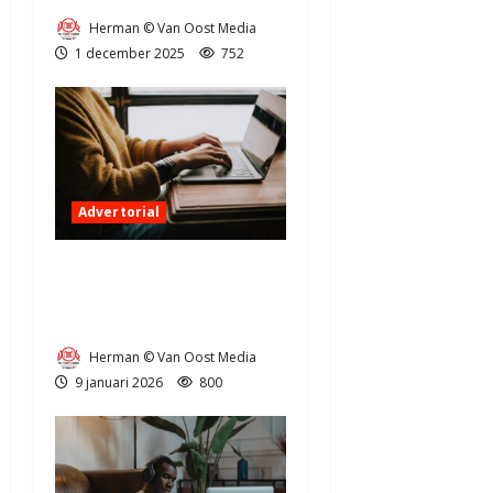
Herman © Van Oost Media
1 december 2025
752
Advertorial
Digitale vooruitgang in Aa
en Hunze: wat betekent dit
voor u?
Herman © Van Oost Media
9 januari 2026
800