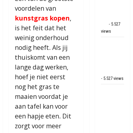
op park
voordelen van
Land van
kunstgras kopen
,
Bartje in
Ees
- 5.527
is het feit dat het
views
weinig onderhoud
Grote brand
nodig heeft. Als jij
bij MTH
thuiskomt van een
Machine
techniek in
lange dag werken,
Hoogeveen
hoef je niet eerst
- 5.527 views
nog het gras te
Mega
maaien voordat je
transport
onderweg
aan tafel kan voor
van
een hapje eten. Dit
Veendam
zorgt voor meer
naar Ter
Apelkanaal