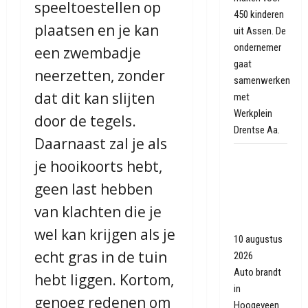
speeltoestellen op
450 kinderen
plaatsen en je kan
uit Assen. De
ondernemer
een zwembadje
gaat
neerzetten, zonder
samenwerken
dat dit kan slijten
met
Werkplein
door de tegels.
Drentse Aa.
Daarnaast zal je als
Twee
je hooikoorts hebt,
autobranden
geen last hebben
in zelfde
straat in
van klachten die je
Hoogeveen
wel kan krijgen als je
10 augustus
echt gras in de tuin
2026
Auto brandt
hebt liggen. Kortom,
in
genoeg redenen om
Hoogeveen