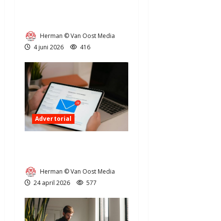
Nederland: tips voor
ondernemers
Herman © Van Oost Media
4 juni 2026
416
Advertorial
Steeds meer online
oplichting in Drenthe
Herman © Van Oost Media
24 april 2026
577