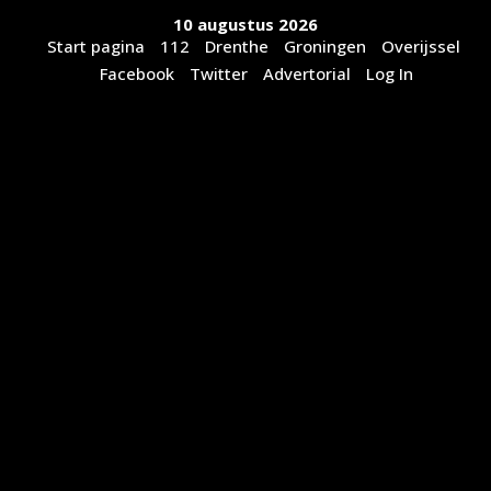
Ga
10 augustus 2026
naar
Start pagina
112
Drenthe
Groningen
Overijssel
de
Facebook
Twitter
Advertorial
Log In
inhoud