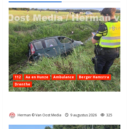
112
Aa en Hunze
Ambulance
Berger Hamstra
Drenthe
Ongeval op N33 tussen Gieten en Gieterveen
(video)
Herman © Van Oost Media
9 augustus 2026
325