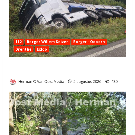
112
Berger Willem Keizer
Borger - Odoorn
Drenthe
Exloo
Truck met oplegger raakt door klapband van de N34
bij Exloo (video)
Herman © Van Oost Media
5 augustus 2026
480