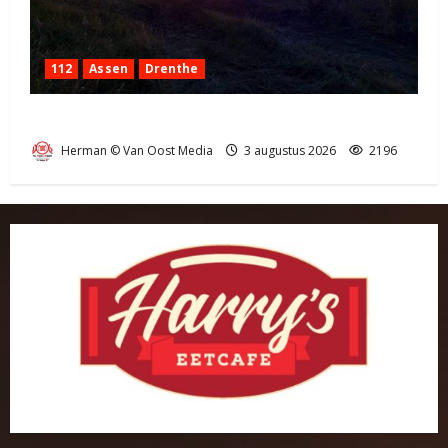
112
Assen
Drenthe
Grote Akkerbrand in Assen
Herman © Van Oost Media
3 augustus 2026
2196