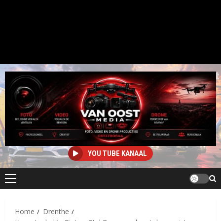
YOU TUBE KANAAL
Primair
menu
Home
Drenthe