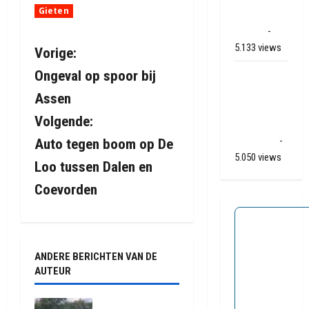
Gieten
Apelkanaal
(video)
-
5.133 views
B
Vorige:
Ongeval op spoor bij
Ernstig
e
ongeval A28
Assen
/ N34 bij De
r
Volgende:
Punt /
i
Zuidlaren
-
Auto tegen boom op De
5.050 views
Loo tussen Dalen en
c
Coevorden
h
t
n
ANDERE BERICHTEN VAN DE
AUTEUR
a
Truck met