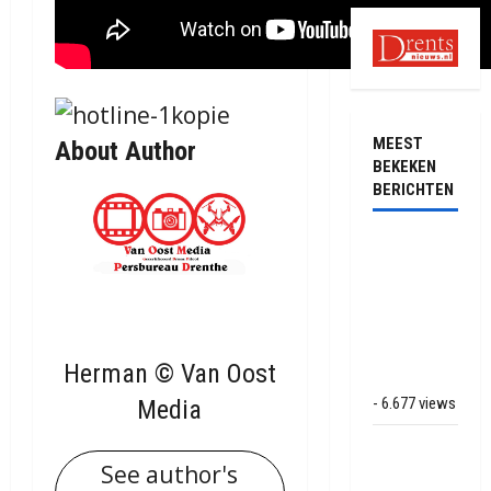
MEEST
About Author
BEKEKEN
BERICHTEN
Ernstig
ongeval met
vrachtwagens
op de N381
bij
Herman © Van Oost
Hoogersmilde
- 6.677 views
Media
Veel rook
See author's
schade bij