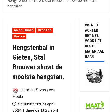
Hengstenbal in Gieten, Stal Brouwer showt de mooiste
hengsten.
VIS NIET
Aa en Hunze
Drenthe
ACHTER
HET NET.
Gieten
VOOR HET
Hengstenbal in
BESTE
MATERIAAL
Gieten, Stal
NAAR
Brouwer showt de
mooiste hengsten.
Herman © Van Oost
Media
Gepubliceerd:28 april
2024 | Bijgewerkt:28 april