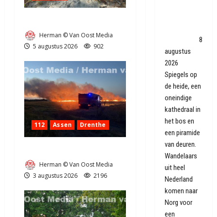
bij Folly Art
Norg: 'Het is
Natuurbrandje in Zuidlaren
nutteloos,
Herman © Van Oost Media
maar sexy'
8
5 augustus 2026
902
augustus
2026
Spiegels op
de heide, een
oneindige
kathedraal in
het bos en
112
Assen
Drenthe
een piramide
van deuren.
Grote Akkerbrand in Assen
Wandelaars
Herman © Van Oost Media
uit heel
3 augustus 2026
2196
Nederland
komen naar
Norg voor
een