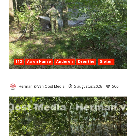
112
Aa en Hunze
Anderen
Drenthe
Gieten
Natuurbrandje aan de Provincialeweg Anderen
Herman © Van Oost Media
5 augustus 2026
506