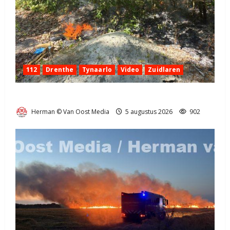
112
Drenthe
Tynaarlo
Video
Zuidlaren
Natuurbrandje in Zuidlaren
Herman © Van Oost Media
5 augustus 2026
902