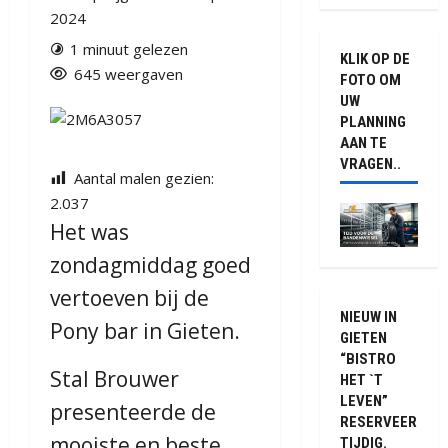
2024
1 minuut gelezen
KLIK OP DE
645 weergaven
FOTO OM
UW
PLANNING
AAN TE
VRAGEN..
Aantal malen gezien:
2.037
Het was
zondagmiddag goed
vertoeven bij de
NIEUW IN
Pony bar in Gieten.
GIETEN
“BISTRO
Stal Brouwer
HET `T
LEVEN”
presenteerde de
RESERVEER
mooiste en beste
TIJDIG.