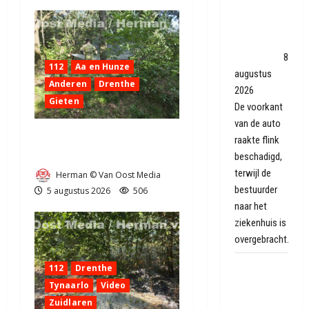
Auto botst
tegen boom
in
Dwingeloo
8
112
Aa en Hunze
augustus
Anderen
Drenthe
2026
Gieten
De voorkant
van de auto
Natuurbrandje aan de
raakte flink
Provincialeweg Anderen
beschadigd,
terwijl de
Herman © Van Oost Media
bestuurder
5 augustus 2026
506
naar het
ziekenhuis is
overgebracht.
Wandelaars
112
Drenthe
laten zich
Tynaarlo
Video
verrassen
Zuidlaren