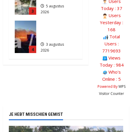
Users
5 augustus
Today : 37
3
2026
Users
902
Yesterday :
Grote
168
Akkerbrand
Total
in Assen
Users :
3 augustus
4
7719693
2026
2196
Views
Today : 984
Who's
Online : 5
Powered By
WPS
Visitor Counter
JE HEBT MISSCHIEN GEMIST