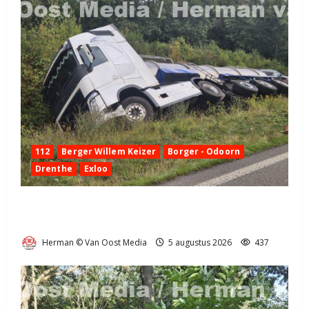
112
Berger Willem Keizer
Borger - Odoorn
Drenthe
Exloo
Truck met oplegger raakt door klapband van de N34
bij Exloo (video)
Herman © Van Oost Media
5 augustus 2026
437