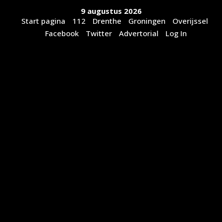
Ga
9 augustus 2026
naar
Start pagina
112
Drenthe
Groningen
Overijssel
de
Facebook
Twitter
Advertorial
Log In
inhoud