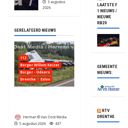
3 augustus
LAATSTE F
2026
1 NIEUWS /
2196
NIEUWE
RB20
GERELATEERD NIEUWS
112
Berger Willem Keizer
GEMEENTE
Borger - Odoorn
NIEUWS:
Drenthe
Exloo
Truck met oplegger raakt
door klapband van de N34
bij Exloo (video)
RTV
DRENTHE
Herman © Van Oost Media
5 augustus 2026
437