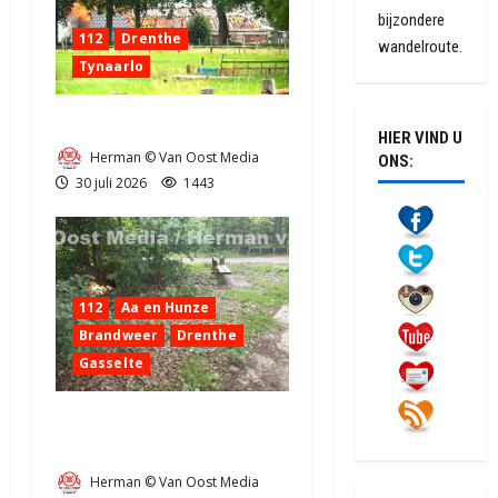
bijzondere
112
Drenthe
wandelroute.
Tynaarlo
Zeer grote brand in Tynaarlo
HIER VIND U
Herman © Van Oost Media
ONS:
30 juli 2026
1443
112
Aa en Hunze
Brandweer
Drenthe
Gasselte
Buitenbrandje aan de
Bosweg in Gasselte (video)
Herman © Van Oost Media