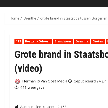
Home
Drenthe
Grote brand in Staatsbos tussen Borger en 
112
Borger - Odoorn
Brandweer
Drenthe
Gieten
Grote brand in Staatsb
(video)
Herman © Van Oost Media
Gepubliceerd:24 juni
471 weergaven
Aantal malen gezien:
2.153