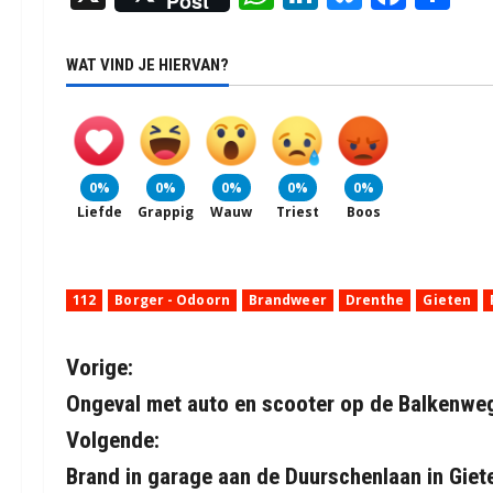
Post
WAT VIND JE HIERVAN?
0%
0%
0%
0%
0%
Liefde
Grappig
Wauw
Triest
Boos
112
Borger - Odoorn
Brandweer
Drenthe
Gieten
B
Vorige:
Ongeval met auto en scooter op de Balkenweg
e
Volgende:
r
Brand in garage aan de Duurschenlaan in Giet