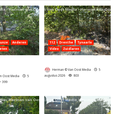
Hunze
Anderen
112
Drenthe
Tynaarlo
eten
Video
Zuidlaren
 aan de
Natuurbrandje in Zuidlaren
g Anderen
Herman © Van Oost Media
5
augustus 2026
803
n Oost Media
5
399