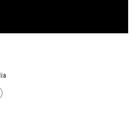
ia
book
len