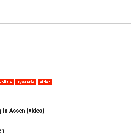
Politie
Tynaarlo
Video
 in Assen (video)
en.