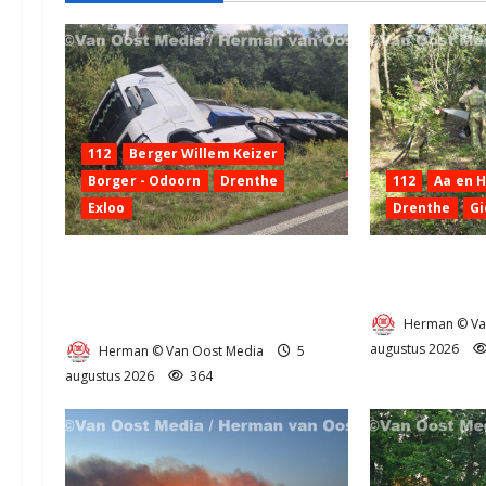
i
e
112
Berger Willem Keizer
Borger - Odoorn
Drenthe
112
Aa en 
Exloo
Drenthe
Gi
Truck met oplegger raakt door
Natuurbrandje
klapband van de N34 bij Exloo
Provincialewe
(video)
Herman © Va
augustus 2026
Herman © Van Oost Media
5
augustus 2026
364