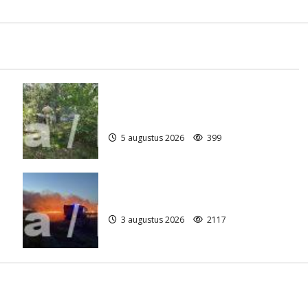
Natuurbrandje aan de Provincialeweg
)
Anderen
5 augustus 2026
399
Grote Akkerbrand in Assen
3 augustus 2026
2117