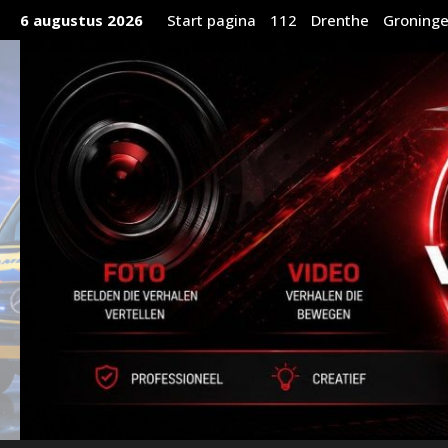
Ga
6 augustus 2026
Start pagina
112
Drenthe
Groning
naar
de
inhoud