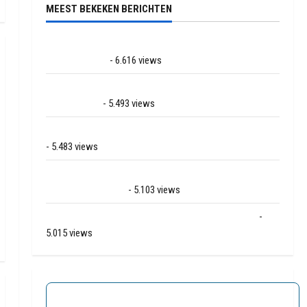
MEEST BEKEKEN BERICHTEN
Ernstig ongeval met vrachtwagens op de N381 bij
Hoogersmilde
- 6.616 views
Veel rook schade bij binnenbrand op park Land van
Bartje in Ees
- 5.493 views
Grote brand bij MTH Machine techniek in Hoogeveen
- 5.483 views
Mega transport onderweg van Veendam naar Ter
Apelkanaal (video)
- 5.103 views
Ernstig ongeval A28 / N34 bij De Punt / Zuidlaren
-
5.015 views