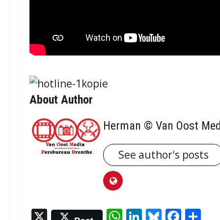
About Author
Herman © Van Oost Med
See author's posts
X
WhatsApp
LinkedIn
Bluesky
Face
De