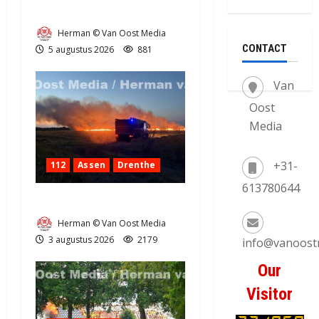
Natuurbrandje in Zuidlaren
Herman © Van Oost Media
CONTACT
5 augustus 2026
881
Van
Oost
Media
+31-
112
Assen
Drenthe
613780644
Grote Akkerbrand in Assen
Herman © Van Oost Media
3 augustus 2026
2179
info@vanoost
Our
Visitor