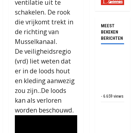
ventilatie uit te
schakelen. De rook
die vrijkomt trekt in
MEEST
de richting van
BEKEKEN
BERICHTEN
Musselkanaal.
De veiligheidsregio
Ernstig
(vrd) liet weten dat
ongeval met
vrachtwagens
er in de loods hout
op de N381
en kleding aanwezig
bij
Hoogersmilde
zou zijn..De loods
- 6.659 views
kan als verloren
Veel rook
worden beschouwd.
schade bij
binnenbrand
op park