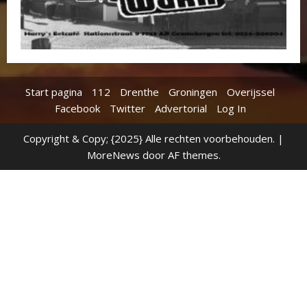
Start pagina
112
Drenthe
Groningen
Overijssel
Facebook
Twitter
Advertorial
Log In
Copyright & Copy; {2025} Alle rechten voorbehouden.
|
MoreNews
door AF themes.