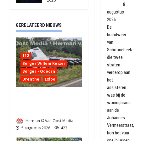
2026
geblust
8
2179
augustus
2026
GERELATEERD NIEUWS
De
brandweer
van
Schoonebeek
112
die twee
Berger Willem Keizer
straten
Borger - Odoorn
verderop aan
Drenthe
Exloo
het
assisteren
was bij de
Truck met oplegger raakt
woningbrand
door klapband van de N34
aan de
bij Exloo (video)
Johannes
Herman © Van Oost Media
Vermeerstraat,
5 augustus 2026
423
kon het vuur
snel blussen.