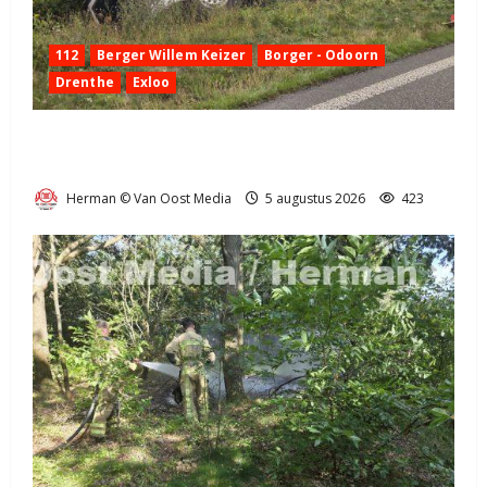
112
Berger Willem Keizer
Borger - Odoorn
Drenthe
Exloo
Truck met oplegger raakt door klapband van de N34
bij Exloo (video)
Herman © Van Oost Media
5 augustus 2026
423