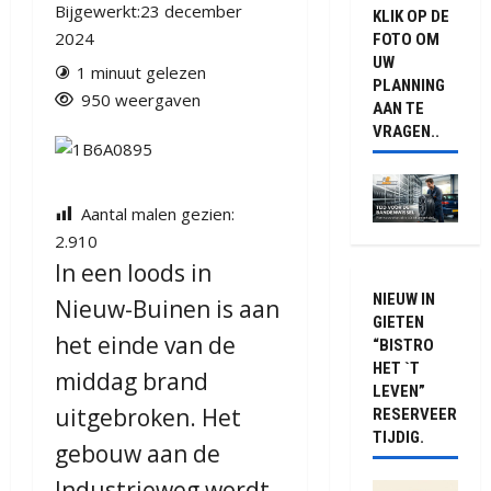
Bijgewerkt:23 december
KLIK OP DE
2024
FOTO OM
UW
1 minuut gelezen
PLANNING
950 weergaven
AAN TE
VRAGEN..
Aantal malen gezien:
2.910
In een loods in
NIEUW IN
Nieuw-Buinen is aan
GIETEN
het einde van de
“BISTRO
HET `T
middag brand
LEVEN”
uitgebroken. Het
RESERVEER
TIJDIG.
gebouw aan de
Industrieweg wordt