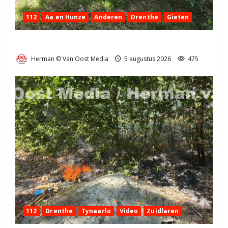
112
Aa en Hunze
Anderen
Drenthe
Gieten
Natuurbrandje aan de Provincialeweg Anderen
Herman © Van Oost Media
5 augustus 2026
475
112
Drenthe
Tynaarlo
Video
Zuidlaren