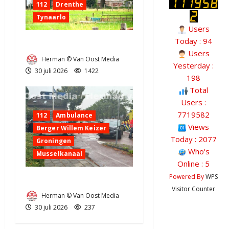
112
Drenthe
Tynaarlo
Users
Today : 94
Zeer grote brand in Tynaarlo
Users
Herman © Van Oost Media
Yesterday :
30 juli 2026
1422
198
Total
Users :
7719582
112
Ambulance
Views
Berger Willem Keizer
Today : 2077
Groningen
Who's
Musselkanaal
Online : 5
Powered By
WPS
Ongeval in Musselkanaal
Visitor Counter
Herman © Van Oost Media
30 juli 2026
237