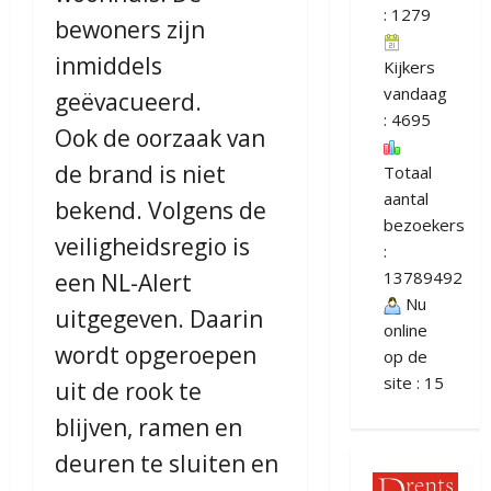
: 1279
bewoners zijn
inmiddels
Kijkers
vandaag
geëvacueerd.
: 4695
Ook de oorzaak van
de brand is niet
Totaal
aantal
bekend. Volgens de
bezoekers
veiligheidsregio is
:
13789492
een NL-Alert
Nu
uitgegeven. Daarin
online
wordt opgeroepen
op de
site : 15
uit de rook te
blijven, ramen en
deuren te sluiten en