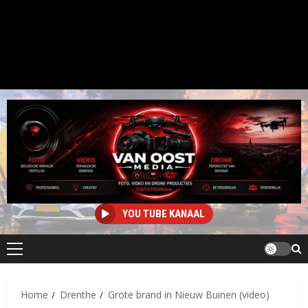
YOU TUBE KANAAL
Primair
menu
Home
Drenthe
Grote brand in Nieuw Buinen (video)