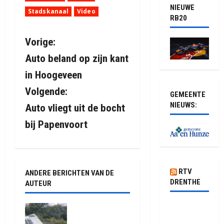
NIEUWE
Stadskanaal
Video
RB20
B
Vorige:
Auto beland op zijn kant
e
in Hoogeveen
r
Volgende:
GEMEENTE
i
NIEUWS:
Auto vliegt uit de bocht
bij Papenvoort
c
h
t
RTV
ANDERE BERICHTEN VAN DE
DRENTHE
AUTEUR
n
Pluis biedt
a
Truck met
oplegger
kansen in