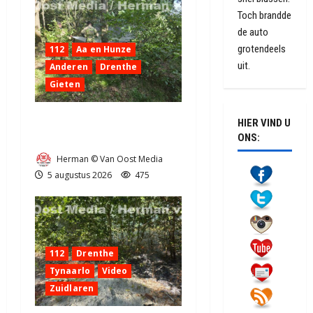
Toch brandde
de auto
grotendeels
112
Aa en Hunze
uit.
Anderen
Drenthe
Gieten
Natuurbrandje aan de
HIER VIND U
Provincialeweg Anderen
ONS:
Herman © Van Oost Media
5 augustus 2026
475
112
Drenthe
Tynaarlo
Video
Zuidlaren