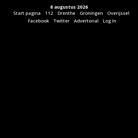
Ga
8 augustus 2026
naar
Start pagina
112
Drenthe
Groningen
Overijssel
de
Facebook
Twitter
Advertorial
Log In
inhoud