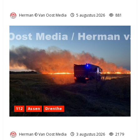
Natuurbrandje in Zuidlaren
Herman © Van Oost Media
5 augustus 2026
881
112
Assen
Drenthe
Grote Akkerbrand in Assen
Herman © Van Oost Media
3 augustus 2026
2179