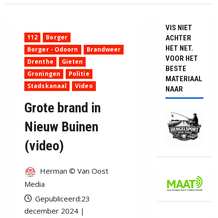
VIS NIET
112
Borger
ACHTER
HET NET.
Borger - Odoorn
Brandweer
VOOR HET
Drenthe
Gieten
BESTE
Groningen
Politie
MATERIAAL
Stadskanaal
Video
NAAR
Grote brand in
Nieuw Buinen
(video)
Herman © Van Oost
Media
Gepubliceerd:23
december 2024 |