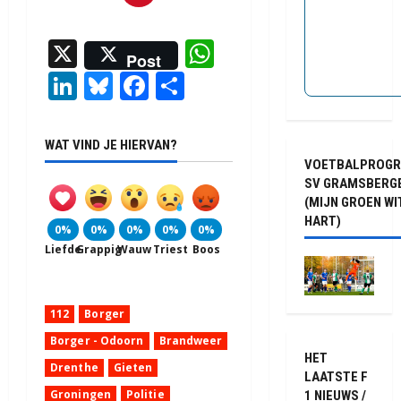
X
WhatsApp
Post
LinkedIn
Bluesky
Facebook
Delen
WAT VIND JE HIERVAN?
VOETBALPROG
SV GRAMSBERG
(MIJN GROEN WI
HART)
0%
0%
0%
0%
0%
Liefde
Grappig
Wauw
Triest
Boos
112
Borger
Borger - Odoorn
Brandweer
HET
Drenthe
Gieten
LAATSTE F
Groningen
Politie
1 NIEUWS /