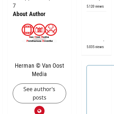
(video)
-
5.120 views
About Author
Ernstig
ongeval A28
/ N34 bij De
Punt /
Zuidlaren
-
5.035 views
Herman © Van Oost
Media
See author's
posts