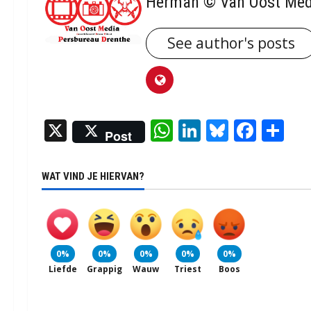
Herman © Van Oost Med
See author's posts
X
WhatsApp
LinkedIn
Bluesky
Face
De
Post
WAT VIND JE HIERVAN?
0%
0%
0%
0%
0%
Liefde
Grappig
Wauw
Triest
Boos