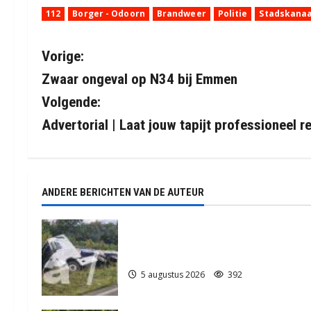
112
Borger - Odoorn
Brandweer
Politie
Stadskanaa
B
Vorige:
Zwaar ongeval op N34 bij Emmen
e
Volgende:
r
Advertorial | Laat jouw tapijt professioneel re
i
c
ANDERE BERICHTEN VAN DE AUTEUR
h
t
Truck met oplegger raakt door
klapband van de N34 bij Exloo (video
n
5 augustus 2026
392
a