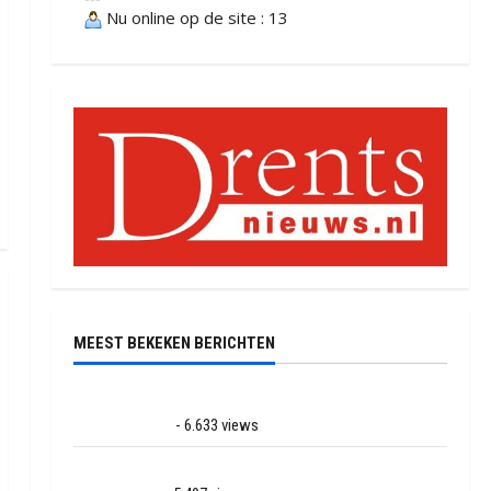
Nu online op de site : 13
MEEST BEKEKEN BERICHTEN
Ernstig ongeval met vrachtwagens op de N381 bij
Hoogersmilde
- 6.633 views
Veel rook schade bij binnenbrand op park Land van