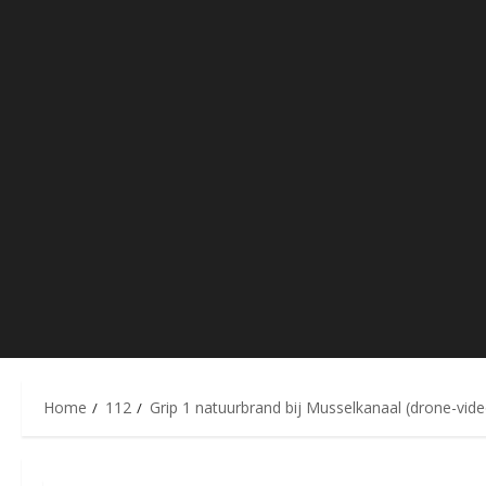
Home
112
Grip 1 natuurbrand bij Musselkanaal (drone-vide