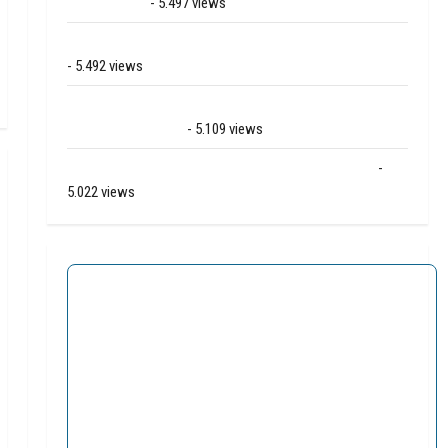
Bartje in Ees
- 5.497 views
Grote brand bij MTH Machine techniek in Hoogeveen
- 5.492 views
Mega transport onderweg van Veendam naar Ter
Apelkanaal (video)
- 5.109 views
Ernstig ongeval A28 / N34 bij De Punt / Zuidlaren
-
5.022 views