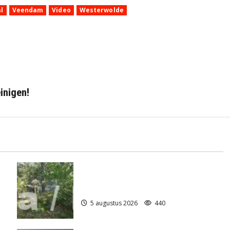
l
Veendam
Video
Westerwolde
inigen!
Natuurbrandje aan de Provincialeweg
)
Anderen
5 augustus 2026
440