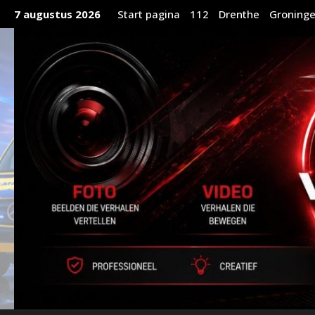
Ga
7 augustus 2026
Start pagina
112
Drenthe
Groning
naar
de
inhoud