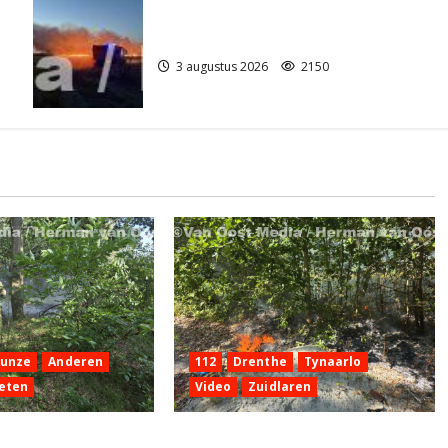
Grote Akkerbrand in Assen
3 augustus 2026
2150
Hunze
Anderen
112
Drenthe
Tynaarlo
eten
Video
Zuidlaren
 aan de
Natuurbrandje in Zuidlaren