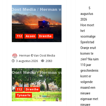
brood in
zien'
5
augustus
2026
Hoe moet
het
112
Assen
Drenthe
voormalige
Speelstad
Oranje eruit
Grote Akkerbrand in Assen
komen te
Herman © Van Oost Media
zien? Na ruim
3 augustus 2026
2083
110 jaar
geschiedenis
komt er
volgende
maand een
112
Drenthe
nieuwe
Tynaarlo
eigenaar met
nieuwe