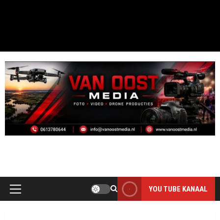
MOOI DAI D`R BINT
THE PHOTO ONLY HAS VALUE WHEN IT IS TAKEN
YOU TUBE KANAAL
Primair
menu