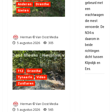
gebeurd met
Anderen
Drenthe
een
Gieten
vrachtwagen
die mest
Natuurbrandje aan de
vervoerde. De
Provincialeweg Anderen
N34 is
Herman © Van Oost Media
daarom in
5 augustus 2026
305
beide
richtingen
dicht tussen
Klijndijk en
Ees.
112
Drenthe
Tynaarlo
Video
Oranje
Zuidlaren
hoopt op
een nieuw
Natuurbrandje in Zuidlaren
Speelstad:
'Ik weet niet
Herman © Van Oost Media
of ze er
5 augustus 2026
565