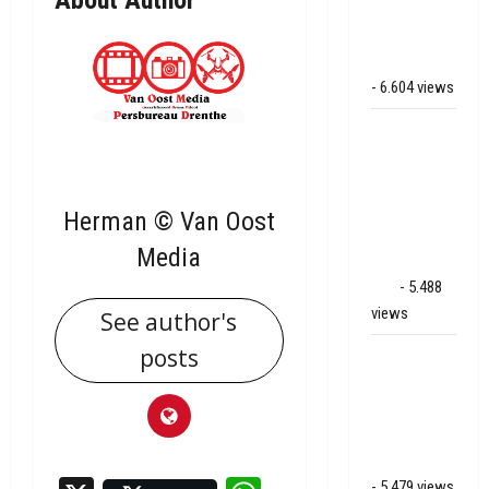
op de N381
bij
Hoogersmilde
- 6.604 views
Veel rook
schade bij
binnenbrand
op park
Herman © Van Oost
Land van
Media
Bartje in
Ees
- 5.488
views
See author's
posts
Grote brand
bij MTH
Machine
techniek in
Hoogeveen
- 5.479 views