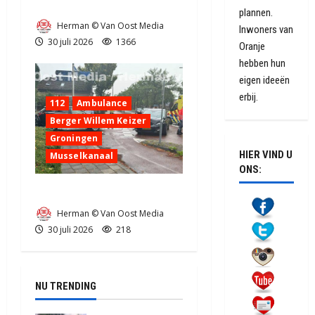
Zeer grote brand in Tynaarlo
plannen.
Herman © Van Oost Media
Inwoners van
30 juli 2026
1366
Oranje
hebben hun
eigen ideeën
erbij.
112
Ambulance
Berger Willem Keizer
Groningen
HIER VIND U
Musselkanaal
ONS:
Ongeval in Musselkanaal
Herman © Van Oost Media
30 juli 2026
218
NU TRENDING