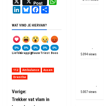
X
WhatsApp
Post
LinkedIn
Bluesky
Facebook
Delen
Mega
transport
onderweg
WAT VIND JE HIERVAN?
van
Veendam
naar Ter
Apelkanaal
0%
0%
0%
0%
0%
(video)
-
Liefde
Grappig
Wauw
Triest
Boos
5.094 views
Ernstig
ongeval A28
112
Ambulance
Assen
/ N34 bij De
Drenthe
Punt /
Zuidlaren
-
B
Vorige:
5.007 views
Trekker vat vlam in
e