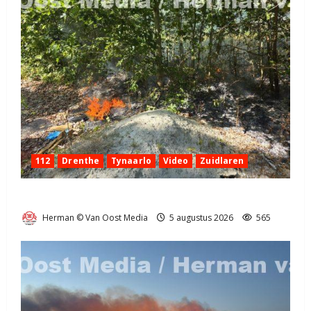
112
Drenthe
Tynaarlo
Video
Zuidlaren
Natuurbrandje in Zuidlaren
Herman © Van Oost Media
5 augustus 2026
565