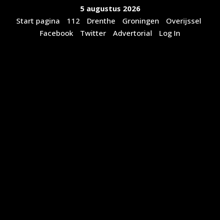
Ga
5 augustus 2026
naar
Start pagina
112
Drenthe
Groningen
Overijssel
de
Facebook
Twitter
Advertorial
Log In
inhoud