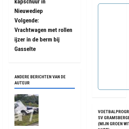
kapschuur in
r
Nieuwediep
i
Volgende:
Vrachtwagen met rollen
c
ijzer in de berm bij
h
Gasselte
t
n
ANDERE BERICHTEN VAN DE
a
AUTEUR
v
Truck met
i
oplegger
raakt door
VOETBALPROG
g
klapband
SV GRAMSBERG
van de N34
(MIJN GROEN WI
a
bij Exloo