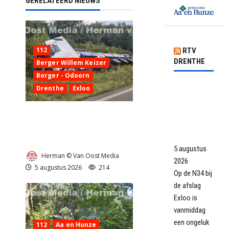
GERELATEERD NIEUWS
112
RTV
DRENTHE
Berger Willem Keizer
Borger - Odoorn
N34 weer
Drenthe
Exloo
open na
ongeluk
Truck met oplegger raakt
met
door klapband van de N34
vrachtwagen
bij Exloo (video)
5 augustus
Herman © Van Oost Media
2026
5 augustus 2026
214
Op de N34 bij
de afslag
Exloo is
vanmiddag
een ongeluk
112
Aa en Hunze