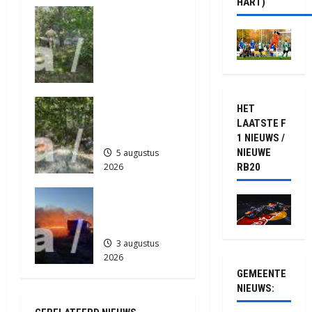
HART)
Natuurbrand
(video)
t
je aan de
5 augustus
Provinciale
2026
i
weg
214
Anderen
e
5 augustus
Natuurbrand
2026
HET
je in
305
LAATSTE F
Zuidlaren
1 NIEUWS /
NIEUWE
5 augustus
RB20
2026
565
Grote
Akkerbrand
in Assen
3 augustus
2026
2083
GEMEENTE
NIEUWS: