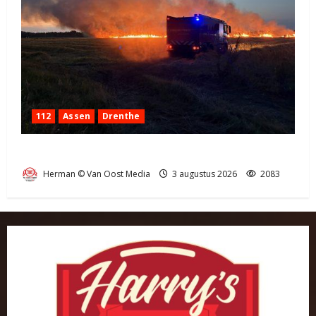
112
Assen
Drenthe
Grote Akkerbrand in Assen
Herman © Van Oost Media
3 augustus 2026
2083