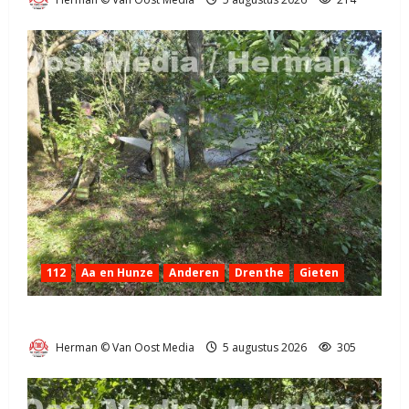
112
Aa en Hunze
Anderen
Drenthe
Gieten
Natuurbrandje aan de Provincialeweg Anderen
Herman © Van Oost Media
5 augustus 2026
305