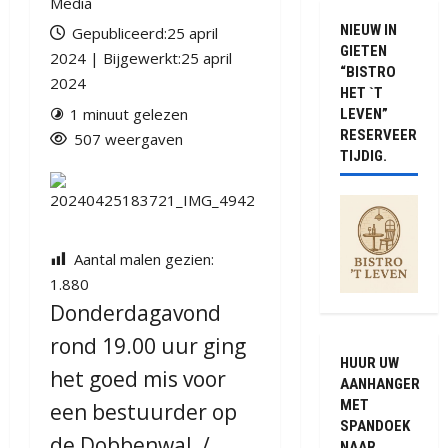
Media
NIEUW IN
Gepubliceerd:25 april
GIETEN
2024 | Bijgewerkt:25 april
“BISTRO
2024
HET `T
1 minuut gelezen
LEVEN”
RESERVEER
507 weergaven
TIJDIG.
Aantal malen gezien:
1.880
Donderdagavond
rond 19.00 uur ging
HUUR UW
het goed mis voor
AANHANGER
MET
een bestuurder op
SPANDOEK
de Dobbenwal /
NAAR