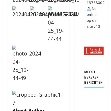
13768002
Nu
online
op de
site : 13
MEEST
BEKEKEN
BERICHTEN
Ernstig
ongeval met
vrachtwagens
About Author