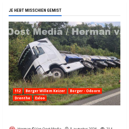
JE HEBT MISSCHIEN GEMIST
112
Berger Willem Keizer
Borger - Odoorn
Drenthe
Exloo
Truck met oplegger raakt door klapband van de N34
bij Exloo (video)
Herman © Van Oost Media
5 augustus 2026
214