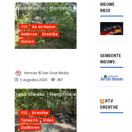
NIEUWE
RB20
112
Aa en Hunze
Anderen
Drenthe
Gieten
GEMEENTE
Natuurbrandje aan de
NIEUWS:
Provincialeweg Anderen
Herman © Van Oost Media
5 augustus 2026
467
RTV
DRENTHE
112
Drenthe
Tynaarlo
Video
Pluis biedt
Zuidlaren
kansen in