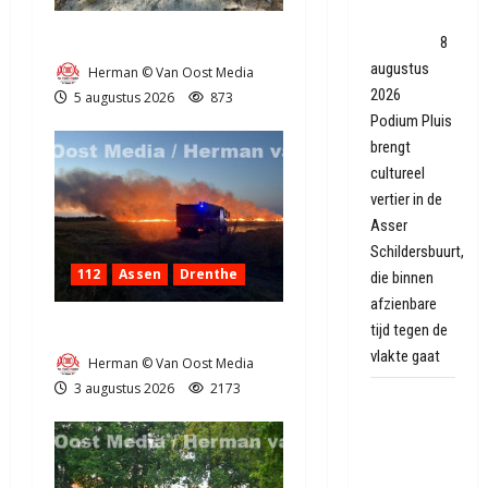
Asser
Natuurbrandje in Zuidlaren
sloopwijk
8
augustus
Herman © Van Oost Media
2026
5 augustus 2026
873
Podium Pluis
brengt
cultureel
vertier in de
Asser
Schildersbuurt,
112
Assen
Drenthe
die binnen
afzienbare
tijd tegen de
Grote Akkerbrand in Assen
vlakte gaat
Herman © Van Oost Media
3 augustus 2026
2173
Autobrand
in
Coevorden,
brand snel