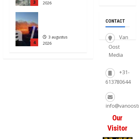
3
2026
873
Grote
CONTACT
Akkerbrand
in Assen
Van
3 augustus
4
2026
Oost
2173
Media
+31-
613780644
info@vanoost
Our
Visitor