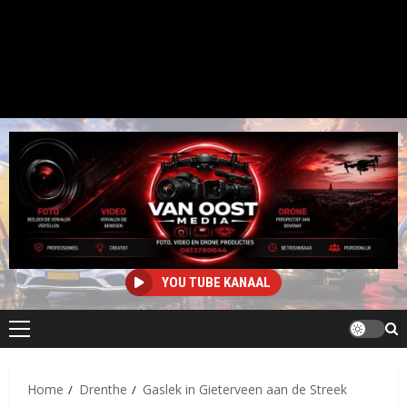
YOU TUBE KANAAL
Primair
menu
Home
Drenthe
Gaslek in Gieterveen aan de Streek