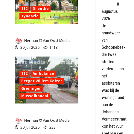
geblust
8
112
Drenthe
augustus
Tynaarlo
2026
De
Zeer grote brand in Tynaarlo
brandweer
van
Herman © Van Oost Media
Schoonebeek
30 juli 2026
1413
die twee
straten
verderop aan
112
Ambulance
het
Berger Willem Keizer
assisteren
Groningen
was bij de
Musselkanaal
woningbrand
aan de
Ongeval in Musselkanaal
Johannes
Vermeerstraat,
Herman © Van Oost Media
kon het vuur
30 juli 2026
233
snel blussen.