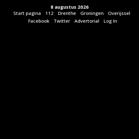
Ga
8 augustus 2026
naar
Start pagina
112
Drenthe
Groningen
Overijssel
de
Facebook
Twitter
Advertorial
Log In
inhoud