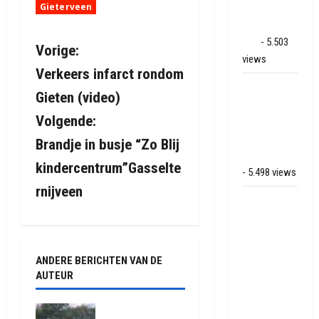
Gieterveen
Land van
Bartje in
Ees
- 5.503
B
Vorige:
views
Verkeers infarct rondom
e
Grote brand
Gieten (video)
bij MTH
r
Volgende:
Machine
i
techniek in
Brandje in busje “Zo Blij
Hoogeveen
kindercentrum”Gasselte
c
- 5.498 views
rnijveen
h
Mega
transport
t
onderweg
van
n
ANDERE BERICHTEN VAN DE
Veendam
AUTEUR
naar Ter
a
Apelkanaal
Truck met