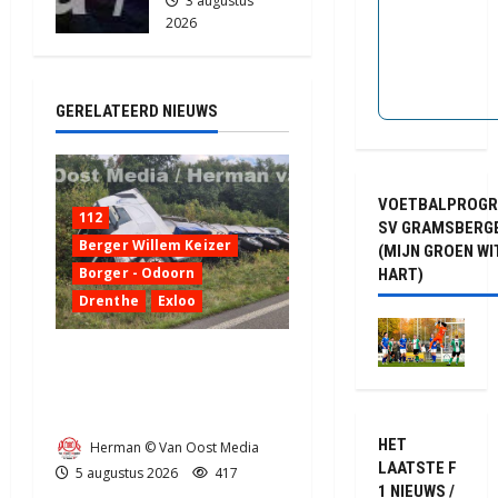
3 augustus
2026
2173
GERELATEERD NIEUWS
VOETBALPROG
112
SV GRAMSBERG
Berger Willem Keizer
(MIJN GROEN WI
Borger - Odoorn
HART)
Drenthe
Exloo
Truck met oplegger raakt
door klapband van de N34
bij Exloo (video)
HET
Herman © Van Oost Media
LAATSTE F
5 augustus 2026
417
1 NIEUWS /