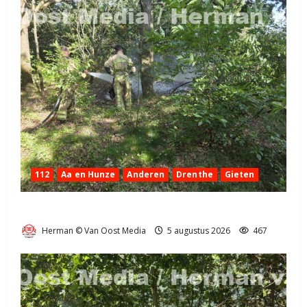
112
Aa en Hunze
Anderen
Drenthe
Gieten
Natuurbrandje aan de Provincialeweg Anderen
Herman © Van Oost Media
5 augustus 2026
467