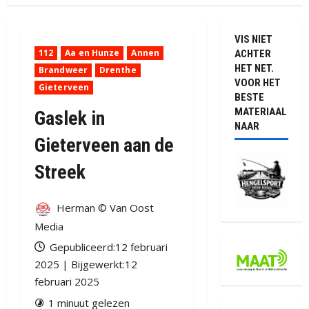
VIS NIET
112
Aa en Hunze
Annen
ACHTER
HET NET.
Brandweer
Drenthe
VOOR HET
Gieterveen
BESTE
MATERIAAL
Gaslek in
NAAR
Gieterveen aan de
Streek
Herman © Van Oost
Media
Gepubliceerd:12 februari
2025 | Bijgewerkt:12
februari 2025
1 minuut gelezen