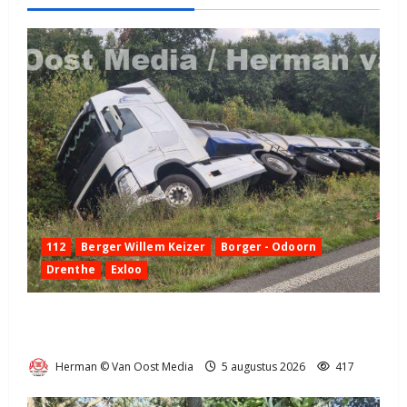
112
Berger Willem Keizer
Borger - Odoorn
Drenthe
Exloo
Truck met oplegger raakt door klapband van de N34
bij Exloo (video)
Herman © Van Oost Media
5 augustus 2026
417