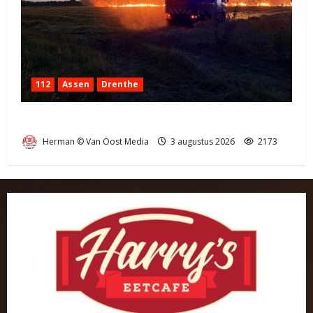
112
Assen
Drenthe
Grote Akkerbrand in Assen
Herman © Van Oost Media
3 augustus 2026
2173