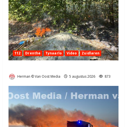
112
Drenthe
Tynaarlo
Video
Zuidlaren
Natuurbrandje in Zuidlaren
Herman © Van Oost Media
5 augustus 2026
873