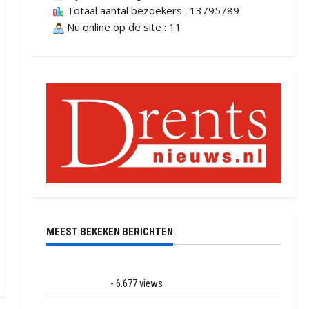
Totaal aantal bezoekers : 13795789
Nu online op de site : 11
MEEST BEKEKEN BERICHTEN
Ernstig ongeval met vrachtwagens op de N381 bij
Hoogersmilde
- 6.677 views