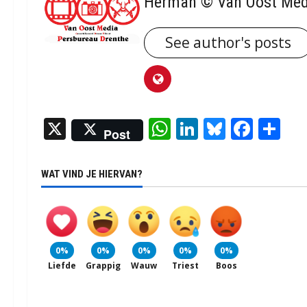
Herman © Van Oost Med
See author's posts
X
WhatsApp
LinkedIn
Bluesky
Face
De
Post
WAT VIND JE HIERVAN?
0%
0%
0%
0%
0%
Liefde
Grappig
Wauw
Triest
Boos