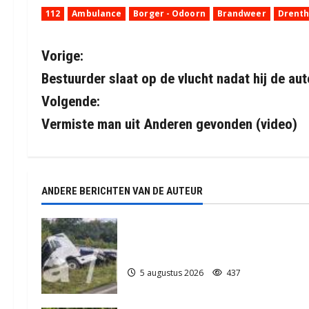
112
Ambulance
Borger - Odoorn
Brandweer
Drent
B
Vorige:
Bestuurder slaat op de vlucht nadat hij de aut
e
Volgende:
r
Vermiste man uit Anderen gevonden (video)
i
c
ANDERE BERICHTEN VAN DE AUTEUR
h
t
Truck met oplegger raakt door
klapband van de N34 bij Exloo (video
n
5 augustus 2026
437
a