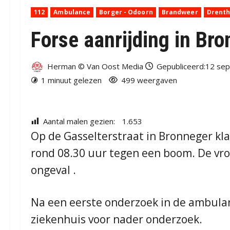
112
Ambulance
Borger - Odoorn
Brandweer
Drent
Forse aanrijding in Br
Herman © Van Oost Media
Gepubliceerd:12 se
1 minuut gelezen
499 weergaven
Aantal malen gezien:
1.653
Op de Gasselterstraat in Bronneger kl
rond 08.30 uur tegen een boom. De vro
ongeval .
Na een eerste onderzoek in de ambulan
ziekenhuis voor nader onderzoek.