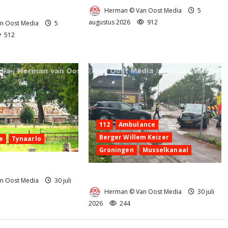
g Anderen
Herman © Van Oost Media
5
augustus 2026
912
n Oost Media
5
512
112
Ambulance
Berger Willem Keizer
e
Tynaarlo
Groningen
Musselkanaal
nd in Tynaarlo
Ongeval in Musselkanaal
n Oost Media
30 juli
Herman © Van Oost Media
30 juli
2026
244