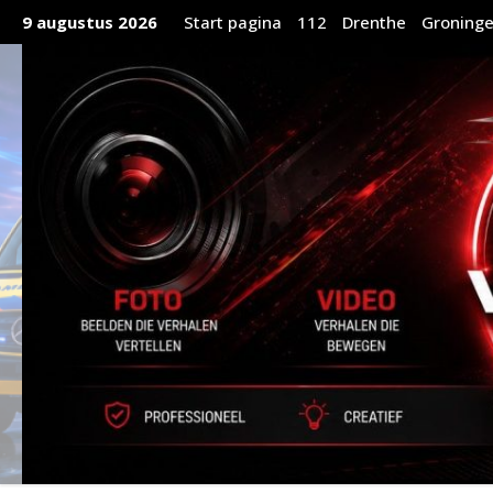
Ga
9 augustus 2026
Start pagina
112
Drenthe
Groning
naar
de
inhoud