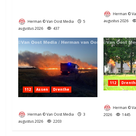
klapband van de N34 bij Exloo
Provincialewe
(video)
Herman © Va
augustus 2026
Herman © Van Oost Media
5
augustus 2026
437
112
Drenth
112
Assen
Drenthe
Zeer grote bra
Grote Akkerbrand in Assen
Herman © Va
Herman © Van Oost Media
3
2026
1445
augustus 2026
2203