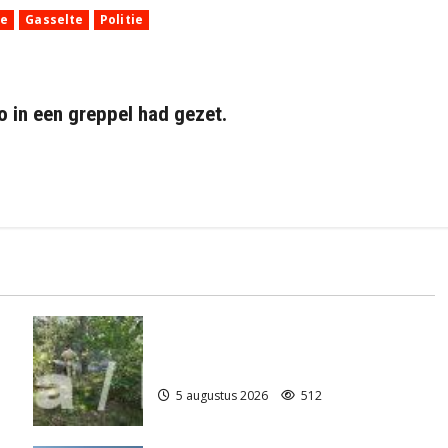
he
Gasselte
Politie
o in een greppel had gezet.
Natuurbrandje aan de Provincialeweg
)
Anderen
5 augustus 2026
512