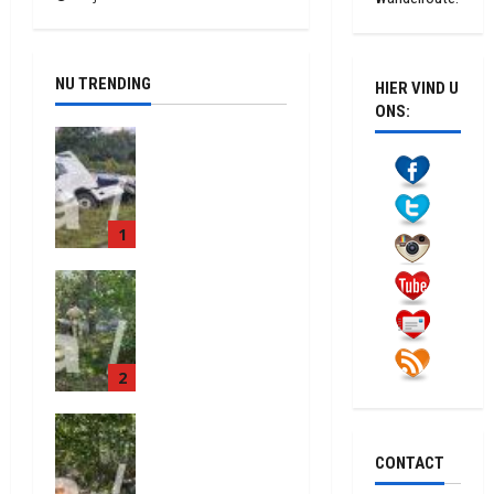
NU TRENDING
HIER VIND U
ONS:
Truck met
oplegger
raakt door
klapband
1
van de N34
bij Exloo
Natuurbrand
(video)
je aan de
5 augustus
Provinciale
2026
weg
436
2
Anderen
5 augustus
Natuurbrand
2026
je in
501
CONTACT
Zuidlaren