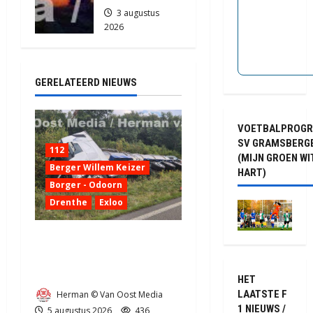
3 augustus
2026
2190
GERELATEERD NIEUWS
VOETBALPROG
SV GRAMSBERG
112
(MIJN GROEN WI
Berger Willem Keizer
HART)
Borger - Odoorn
Drenthe
Exloo
Truck met oplegger raakt
door klapband van de N34
bij Exloo (video)
HET
LAATSTE F
Herman © Van Oost Media
1 NIEUWS /
5 augustus 2026
436