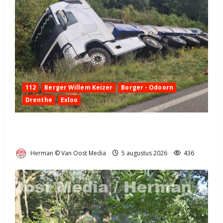
112
Berger Willem Keizer
Borger - Odoorn
Drenthe
Exloo
Truck met oplegger raakt door klapband van de N34
bij Exloo (video)
Herman © Van Oost Media
5 augustus 2026
436