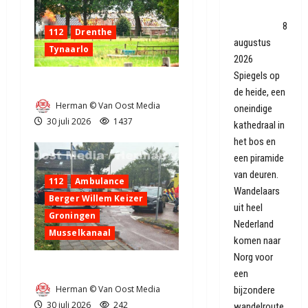
nutteloos,
maar sexy'
8
112
Drenthe
augustus
Tynaarlo
2026
Spiegels op
Zeer grote brand in Tynaarlo
de heide, een
Herman © Van Oost Media
oneindige
30 juli 2026
1437
kathedraal in
het bos en
een piramide
van deuren.
112
Ambulance
Wandelaars
Berger Willem Keizer
uit heel
Groningen
Nederland
Musselkanaal
komen naar
Norg voor
Ongeval in Musselkanaal
een
Herman © Van Oost Media
bijzondere
30 juli 2026
242
wandelroute.