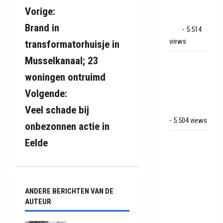
Land van
B
Vorige:
Bartje in
Brand in
Ees
- 5.514
e
views
transformatorhuisje in
r
Musselkanaal; 23
Grote brand
i
bij MTH
woningen ontruimd
Machine
Volgende:
c
techniek in
Hoogeveen
Veel schade bij
h
- 5.504 views
onbezonnen actie in
t
Mega
Eelde
transport
n
onderweg
van
a
Veendam
ANDERE BERICHTEN VAN DE
v
naar Ter
AUTEUR
Apelkanaal
i