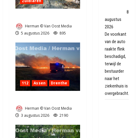
Zuidlaren
in
Dwingeloo
8
Natuurbrandje in Zuidlaren
augustus
Herman © Van Oost Media
2026
5 augustus 2026
895
De voorkant
van de auto
raakte flink
beschadigd,
terwijl de
bestuurder
naar het
112
Assen
Drenthe
ziekenhuis is
overgebracht.
Grote Akkerbrand in Assen
Wandelaars
Herman © Van Oost Media
laten zich
3 augustus 2026
2190
verrassen
bij Folly Art
Norg: 'Het is