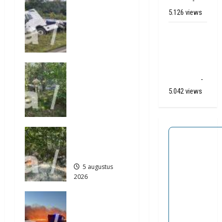
(video)
-
Truck met
5.126 views
oplegger
g
raakt door
Ernstig
klapband
a
ongeval A28
van de N34
/ N34 bij De
t
bij Exloo
Punt /
Natuurbrand
(video)
i
je aan de
Zuidlaren
-
5 augustus
Provinciale
5.042 views
2026
e
weg
436
Anderen
5 augustus
Natuurbrand
2026
je in
501
Zuidlaren
5 augustus
2026
895
Grote
Akkerbrand
in Assen