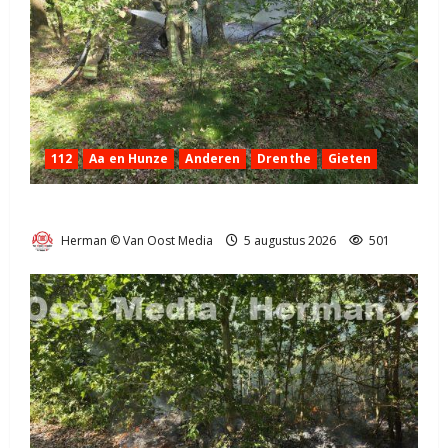
112
Aa en Hunze
Anderen
Drenthe
Gieten
Natuurbrandje aan de Provincialeweg Anderen
Herman © Van Oost Media
5 augustus 2026
501