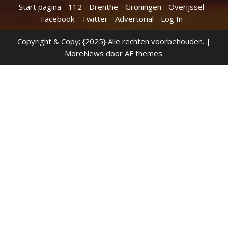
Start pagina
112
Drenthe
Groningen
Overijssel
Facebook
Twitter
Advertorial
Log In
Copyright & Copy; {2025} Alle rechten voorbehouden.
|
MoreNews
door AF themes.