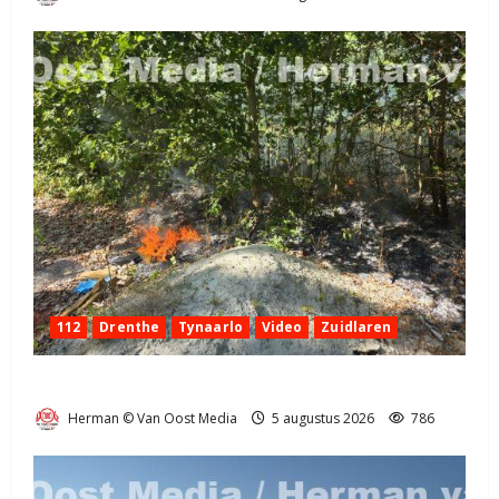
112
Drenthe
Tynaarlo
Video
Zuidlaren
Natuurbrandje in Zuidlaren
Herman © Van Oost Media
5 augustus 2026
786