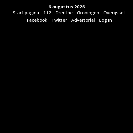
Ga
6 augustus 2026
naar
Start pagina
112
Drenthe
Groningen
Overijssel
de
Facebook
Twitter
Advertorial
Log In
inhoud