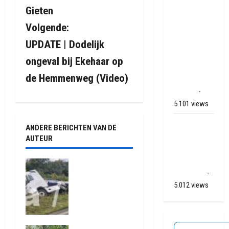
r
Mega
Gieten
transport
i
Volgende:
onderweg
van
UPDATE | Dodelijk
c
Veendam
ongeval bij Ekehaar op
h
naar Ter
de Hemmenweg (Video)
Apelkanaal
t
(video)
-
5.101 views
n
Ernstig
ANDERE BERICHTEN VAN DE
a
ongeval A28
AUTEUR
/ N34 bij De
v
Punt /
Truck met
i
Zuidlaren
-
oplegger
5.012 views
raakt door
g
klapband
van de N34
a
bij Exloo