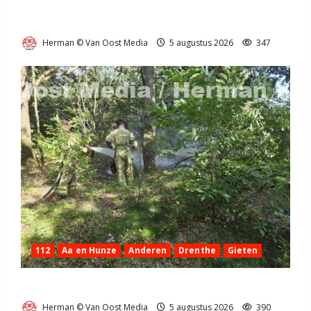
Truck met oplegger raakt door klapband van de N34
bij Exloo (video)
Herman © Van Oost Media
5 augustus 2026
347
112
Aa en Hunze
Anderen
Drenthe
Gieten
Natuurbrandje aan de Provincialeweg Anderen
Herman © Van Oost Media
5 augustus 2026
390