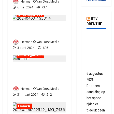
Herman © Van Oost Media
6 mei 2024
737
Uncategorized
RTV
DRENTHE
Fietser raakt gewond op
Rolderhoofdstraat in Assen
Geen
Herman © Van Oost Media
treinen
3 april 2024
606
tussen
Uncategorized
Assen en
Groningen
Europapark
Paasvuren weer
6 augustus
aangestoken in gemeente
2026
Aa en Hunze (video)
Door een
Herman © Van Oost Media
aanrijding op
112
Brandweer
31 maart 2024
512
het spoor
Coevorden
Drenthe
rijden er
Emmen
tijdelijk geen