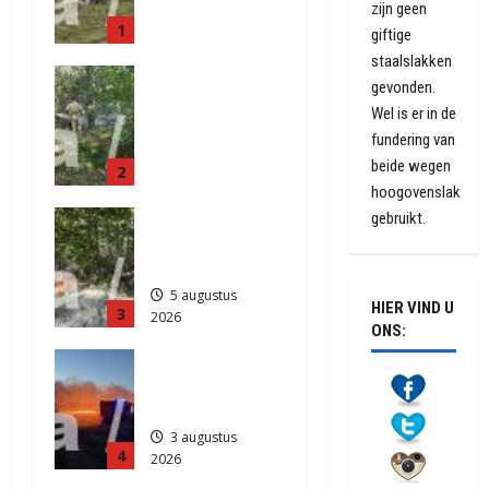
klapband
zijn geen
1
van de N34
giftige
bij Exloo
staalslakken
Natuurbrand
(video)
gevonden.
je aan de
5 augustus
Wel is er in de
Provinciale
2026
fundering van
weg
347
beide wegen
2
Anderen
hoogovenslak
5 augustus
Natuurbrand
gebruikt.
2026
je in
390
Zuidlaren
5 augustus
HIER VIND U
3
2026
ONS:
786
Grote
Akkerbrand
in Assen
3 augustus
4
2026
2113