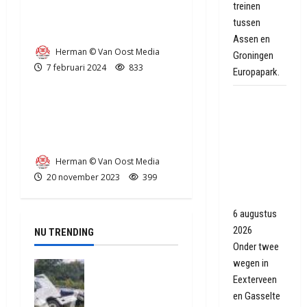
treinen
Brand op camping in
tussen
Schoonebeek
Assen en
Herman © Van Oost Media
Aa en Hunze
Drenthe
Groningen
7 februari 2024
833
Gieten
N34
Politie
Europapark.
Geen giftige
Ongeval met drie
staalslakken
voertuigen op de N34 bij
gevonden
Eext
onder
Herman © Van Oost Media
wegen
20 november 2023
399
Eexterveen
en Gasselte
6 augustus
2026
NU TRENDING
Onder twee
wegen in
Truck met
Eexterveen
oplegger
raakt door
en Gasselte