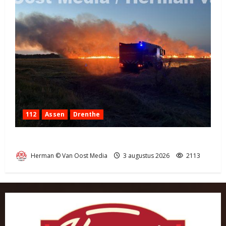
112
Assen
Drenthe
Grote Akkerbrand in Assen
Herman © Van Oost Media
3 augustus 2026
2113