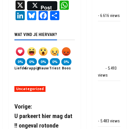
X
WhatsApp
bij
Post
Hoogersmilde
LinkedIn
Bluesky
Facebook
Delen
- 6.616 views
Veel rook
schade bij
WAT VIND JE HIERVAN?
binnenbrand
op park
Land van
Bartje in
0%
0%
0%
0%
0%
Ees
- 5.493
Liefde
Grappig
Wauw
Triest
Boos
views
Grote brand
Uncategorized
bij MTH
Machine
B
Vorige:
techniek in
Hoogeveen
U parkeert hier mag dat
e
- 5.483 views
!! ongeval rotonde