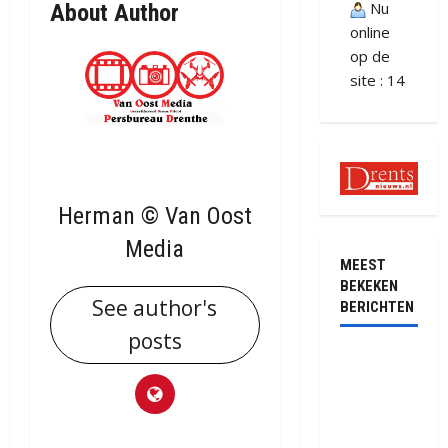
Nu
About Author
online
op de
site : 14
Herman © Van Oost
Media
MEEST
BEKEKEN
See author's
BERICHTEN
posts
Ernstig
ongeval met
vrachtwagens
op de N381