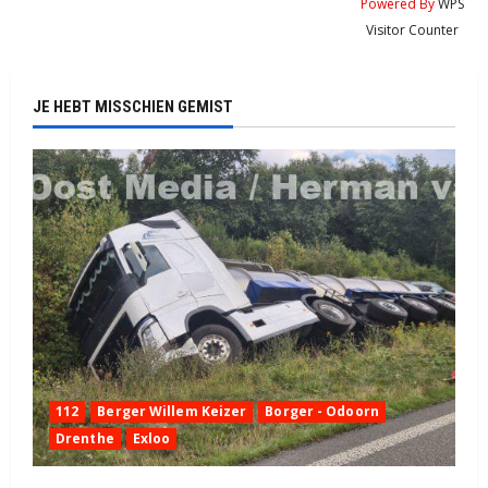
Powered By
WPS
Visitor Counter
JE HEBT MISSCHIEN GEMIST
112
Berger Willem Keizer
Borger - Odoorn
Drenthe
Exloo