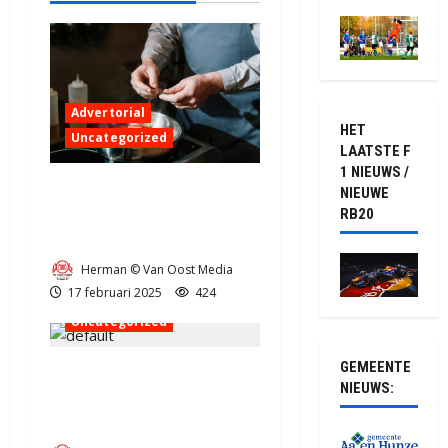
Advertorial
HET
Uncategorized
LAATSTE F
1 NIEUWS /
De RVS koekenpan: een
NIEUWE
duurzame en veelzijdige
RB20
keuze
Herman © Van Oost Media
17 februari 2025
424
Uncategorized
GEMEENTE
De wijk van de toekomst in
NIEUWS:
Gieten-Oost vordert
gestaag. (video)