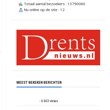
Totaal aantal bezoekers : 13790060
Nu online op de site : 12
MEEST BEKEKEN BERICHTEN
Ernstig ongeval met vrachtwagens op de N381 bij
Hoogersmilde
- 6.663 views