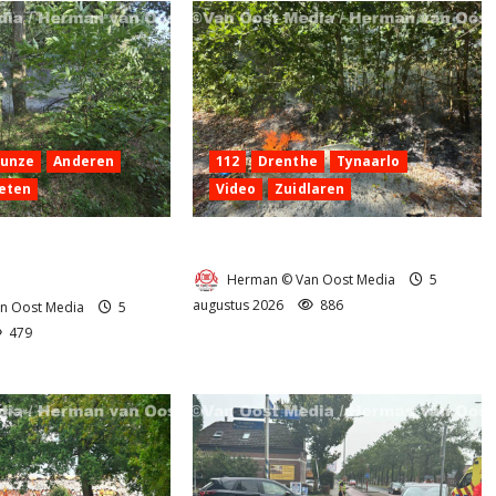
Hunze
Anderen
112
Drenthe
Tynaarlo
eten
Video
Zuidlaren
 aan de
Natuurbrandje in Zuidlaren
g Anderen
Herman © Van Oost Media
5
augustus 2026
886
n Oost Media
5
479