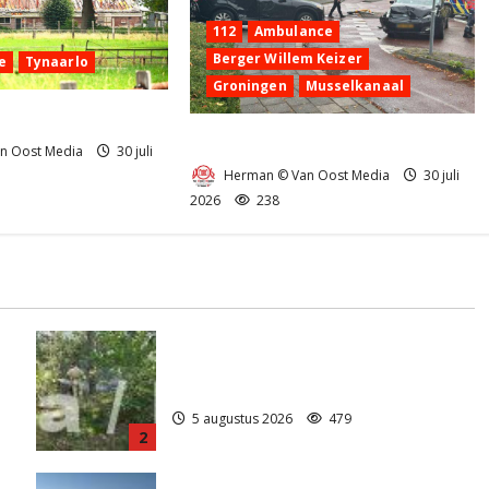
112
Ambulance
Berger Willem Keizer
e
Tynaarlo
Groningen
Musselkanaal
nd in Tynaarlo
Ongeval in Musselkanaal
n Oost Media
30 juli
Herman © Van Oost Media
30 juli
2026
238
Natuurbrandje aan de Provincialeweg
)
Anderen
5 augustus 2026
479
2