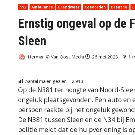
112
Ambulance
Brandweer
Coevorden
Drenthe
Ernstig ongeval op de F
Sleen
Herman © Van Oost Media
26 mei 2023
1 
Aantal malen gezien:
2.913
Op de N381 ter hoogte van Noord-Slee
ongeluk plaatsgevonden. Een auto en 
persoon raakte bij het ongeluk gewond
De N381 tussen Sleen en de N34 bij Emm
politie meldt dat de hulpverlening is o