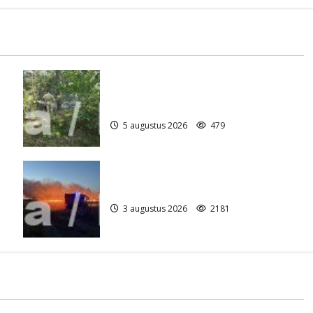
Natuurbrandje aan de Provincialeweg
)
Anderen
5 augustus 2026
479
Grote Akkerbrand in Assen
3 augustus 2026
2181