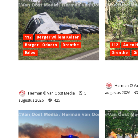
i
e
112
Berger Willem Keizer
Borger - Odoorn
Drenthe
112
Aa en 
Exloo
Drenthe
Gi
Truck met oplegger raakt door
Natuurbrandje
klapband van de N34 bij Exloo
Provincialewe
(video)
Herman © Va
augustus 2026
Herman © Van Oost Media
5
augustus 2026
425