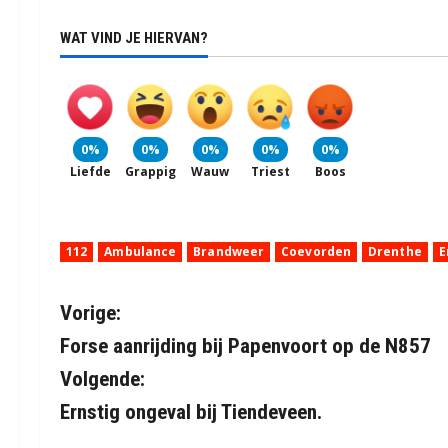
WAT VIND JE HIERVAN?
0%
0%
0%
0%
0%
Liefde
Grappig
Wauw
Triest
Boos
112
Ambulance
Brandweer
Coevorden
Drenthe
B
Vorige:
Forse aanrijding bij Papenvoort op de N857
e
Volgende:
r
Ernstig ongeval bij Tiendeveen.
i