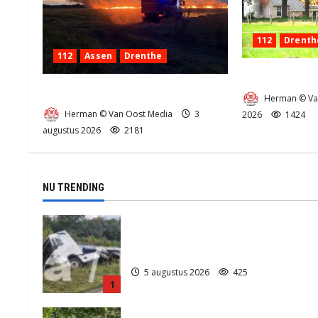
112
Drenth
112
Assen
Drenthe
Zeer grote bra
Grote Akkerbrand in Assen
Herman © Va
Herman © Van Oost Media
3
2026
1424
augustus 2026
2181
NU TRENDING
Truck met oplegger raakt door
klapband van de N34 bij Exloo (video
5 augustus 2026
425
1