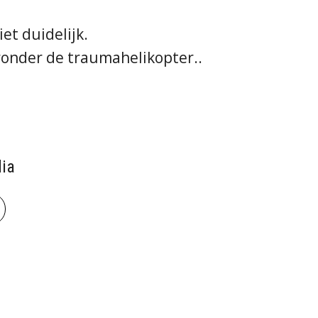
et duidelijk.
onder de traumahelikopter..
ia
book
len