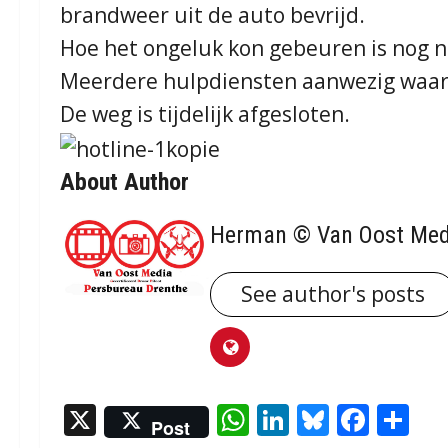
brandweer uit de auto bevrijd.
Hoe het ongeluk kon gebeuren is nog ni
Meerdere hulpdiensten aanwezig waar
De weg is tijdelijk afgesloten.
About Author
Herman © Van Oost Med
See author's posts
X
WhatsApp
LinkedIn
Bluesky
Face
De
Post