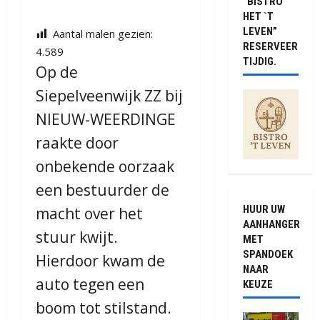
“BISTRO
HET `T
LEVEN”
Aantal malen gezien:
RESERVEER
4.589
TIJDIG.
Op de
Siepelveenwijk ZZ bij
NIEUW-WEERDINGE
raakte door
onbekende oorzaak
een bestuurder de
HUUR UW
macht over het
AANHANGER
stuur kwijt.
MET
SPANDOEK
Hierdoor kwam de
NAAR
auto tegen een
KEUZE
boom tot stilstand.