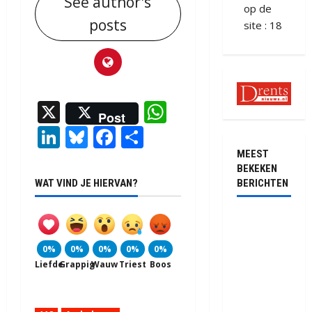
See author's
op de
posts
site : 18
X
WhatsApp
Post
LinkedIn
Bluesky
Facebook
Delen
MEEST
BEKEKEN
BERICHTEN
WAT VIND JE HIERVAN?
Ernstig
ongeval met
0%
0%
0%
0%
0%
vrachtwagens
Liefde
Grappig
Wauw
Triest
Boos
op de N381
bij
Hoogersmilde