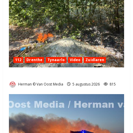
112
Drenthe
Tynaarlo
Video
Zuidlaren
Natuurbrandje in Zuidlaren
Herman © Van Oost Media
5 augustus 2026
815