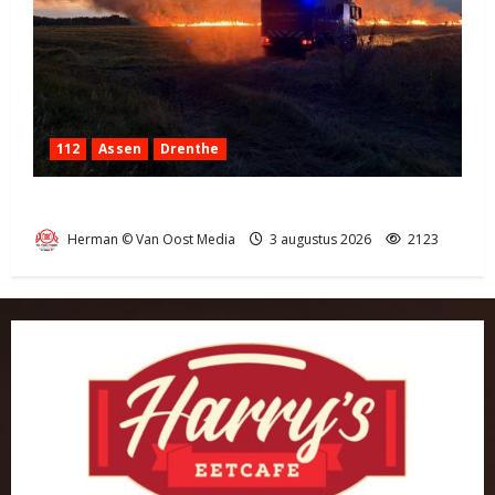
112
Assen
Drenthe
Grote Akkerbrand in Assen
Herman © Van Oost Media
3 augustus 2026
2123