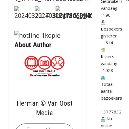
Gebruikers
vandaag
: 190
Bezoekers
gisteren
: 1614
About Author
Kijkers
vandaag
: 1028
Totaal
aantal
bezoekers
Herman © Van Oost
:
Media
13777832
Nu
online