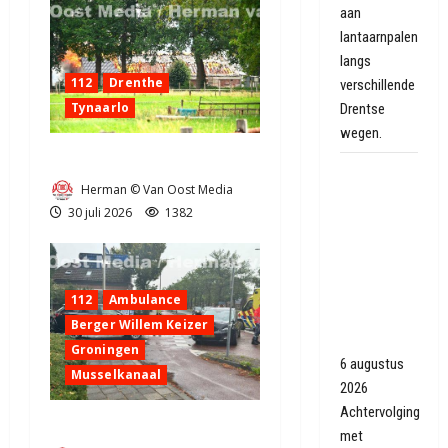
aan
lantaarnpalen
langs
112
Drenthe
verschillende
Tynaarlo
Drentse
wegen.
Zeer grote brand in Tynaarlo
Achtervolging
Herman © Van Oost Media
met
30 juli 2026
1382
politiewagens
en heli
eindigt
tegen
112
Ambulance
muurtje in
Berger Willem Keizer
Oranjedorp
Groningen
6 augustus
Musselkanaal
2026
Achtervolging
Ongeval in Musselkanaal
met