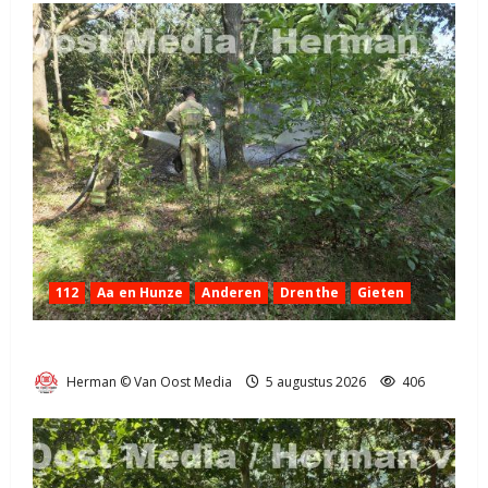
112
Aa en Hunze
Anderen
Drenthe
Gieten
Natuurbrandje aan de Provincialeweg Anderen
Herman © Van Oost Media
5 augustus 2026
406