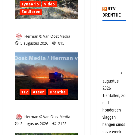
Tynaarlo
Video
RTV
Zuidlaren
DRENTHE
Natuurbrandje in Zuidlaren
Omgekeerde
Herman © Van Oost Media
vlaggen
5 augustus 2026
815
terug van
weggeweest:
'Op den
duur is de
maat vol'
6
augustus
2026
112
Assen
Drenthe
Tientallen, zo
niet
Grote Akkerbrand in Assen
honderden
Herman © Van Oost Media
vlaggen
3 augustus 2026
2123
hangen sinds
deze week