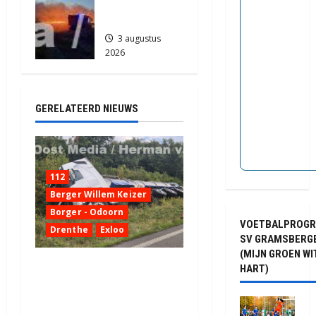
Akkerbrand
in Assen
3 augustus
2026
2123
GERELATEERD NIEUWS
112
Berger Willem Keizer
Borger - Odoorn
VOETBALPROG
Drenthe
Exloo
SV GRAMSBERG
(MIJN GROEN WI
Truck met oplegger raakt
HART)
door klapband van de N34
bij Exloo (video)