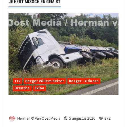
JE HEBT MISSCHIEN GEMIST
112
Berger Willem Keizer
Borger - Odoorn
Drenthe
Exloo
Truck met oplegger raakt door klapband van de N34
bij Exloo (video)
Herman © Van Oost Media
5 augustus 2026
372