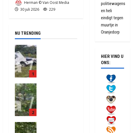
Herman © Van Oost Media
politiewagens
30 juli 2026
229
en heli
eindigt tegen
muurtje in
Oranjedorp
NU TRENDING
Truck met
oplegger
HIER VIND U
raakt door
ONS:
klapband
1
van de N34
bij Exloo
Natuurbrand
(video)
je aan de
5 augustus
Provinciale
2026
weg
372
2
Anderen
5 augustus
Natuurbrand
2026
je in
406