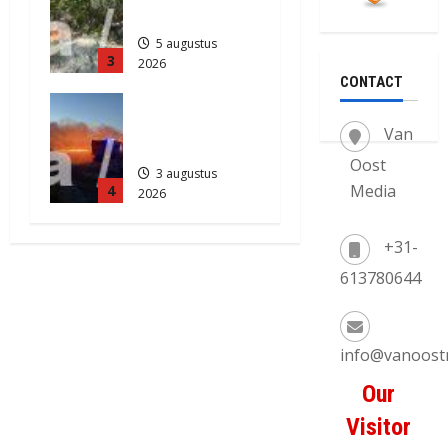
Zuidlaren
5 augustus
3
2026
CONTACT
815
Grote
Akkerbrand
Van
in Assen
Oost
3 augustus
Media
4
2026
2123
+31-
613780644
info@vanoost
Our
Visitor