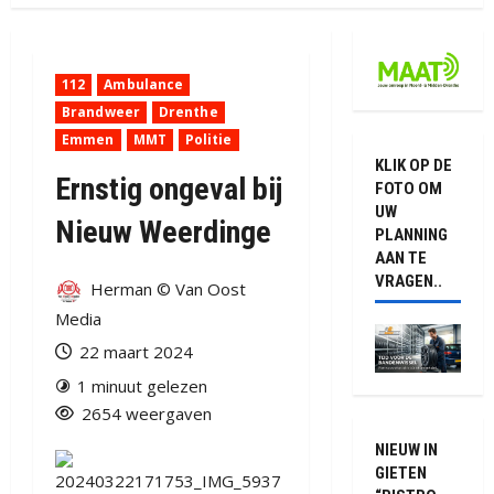
112
Ambulance
Brandweer
Drenthe
Emmen
MMT
Politie
KLIK OP DE
Ernstig ongeval bij
FOTO OM
UW
Nieuw Weerdinge
PLANNING
AAN TE
VRAGEN..
Herman © Van Oost
Media
22 maart 2024
1 minuut gelezen
2654 weergaven
NIEUW IN
GIETEN