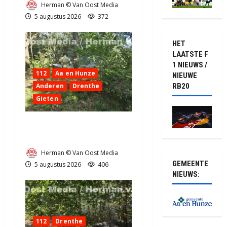
Herman © Van Oost Media
5 augustus 2026
372
HET
LAATSTE F
1 NIEUWS /
112
Aa en Hunze
NIEUWE
Anderen
Drenthe
RB20
Gieten
Natuurbrandje aan de
Provincialeweg Anderen
Herman © Van Oost Media
GEMEENTE
5 augustus 2026
406
NIEUWS:
112
Drenthe