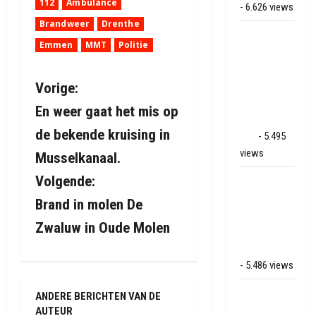
112
Ambulance
- 6.626 views
Brandweer
Drenthe
Veel rook
Emmen
MMT
Politie
schade bij
binnenbrand
B
op park
Vorige:
Land van
En weer gaat het mis op
e
Bartje in
de bekende kruising in
Ees
- 5.495
r
views
Musselkanaal.
i
Volgende:
Grote brand
bij MTH
Brand in molen De
c
Machine
Zwaluw in Oude Molen
techniek in
h
Hoogeveen
t
- 5.486 views
n
Mega
ANDERE BERICHTEN VAN DE
transport
AUTEUR