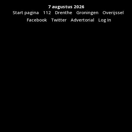
Ga
7 augustus 2026
naar
Start pagina
112
Drenthe
Groningen
Overijssel
de
Facebook
Twitter
Advertorial
Log In
inhoud