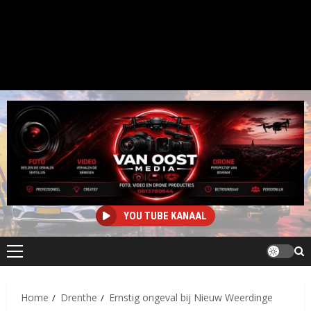
YOU TUBE KANAAL
Primair
menu
Home
Drenthe
Ernstig ongeval bij Nieuw Weerdinge