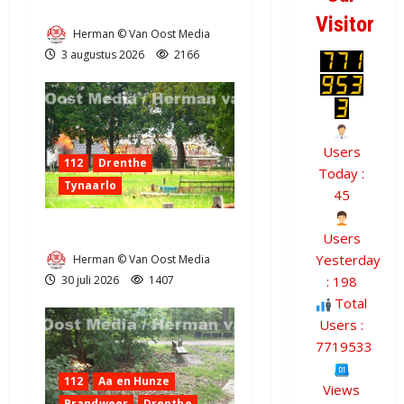
Grote Akkerbrand in Assen
Visitor
Herman © Van Oost Media
3 augustus 2026
2166
Users
112
Drenthe
Today :
Tynaarlo
45
Zeer grote brand in Tynaarlo
Users
Yesterday
Herman © Van Oost Media
: 198
30 juli 2026
1407
Total
Users :
7719533
112
Aa en Hunze
Views
Brandweer
Drenthe