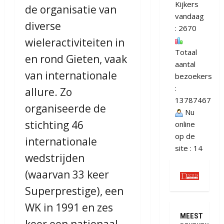
Kijkers
de organisatie van
vandaag
diverse
: 2670
wieleractiviteiten in
Totaal
en rond Gieten, vaak
aantal
van internationale
bezoekers
:
allure. Zo
13787467
organiseerde de
Nu
stichting 46
online
op de
internationale
site : 14
wedstrijden
(waarvan 33 keer
Superprestige), een
WK in 1991 en zes
MEEST
keer een nationaal