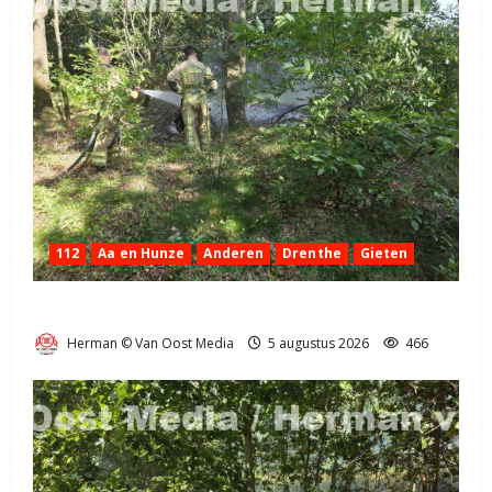
112
Aa en Hunze
Anderen
Drenthe
Gieten
Natuurbrandje aan de Provincialeweg Anderen
Herman © Van Oost Media
5 augustus 2026
466