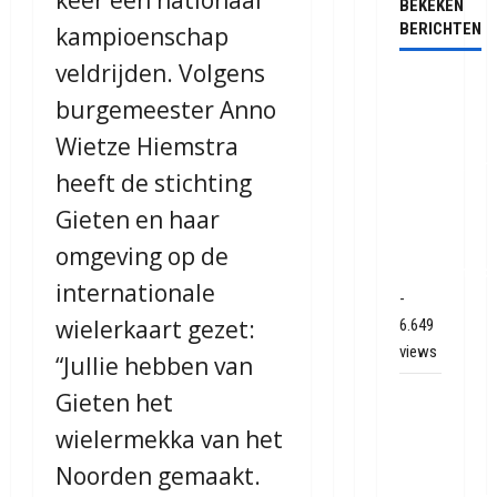
BEKEKEN
BERICHTEN
kampioenschap
veldrijden. Volgens
Ernstig
burgemeester Anno
ongeval
met
Wietze Hiemstra
vrachtwagen
heeft de stichting
op de
Gieten en haar
N381
bij
omgeving op de
Hoogersmild
internationale
-
wielerkaart gezet:
6.649
views
“Jullie hebben van
Veel
Gieten het
rook
wielermekka van het
schade
Noorden gemaakt.
bij