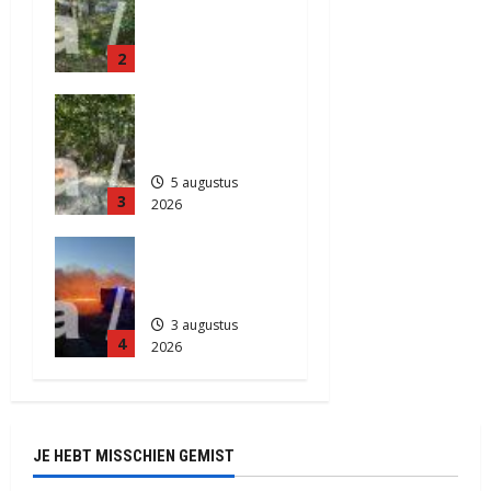
Provinciale
2026
weg
417
2
Anderen
5 augustus
Natuurbrand
2026
je in
466
Zuidlaren
5 augustus
3
2026
867
Grote
Akkerbrand
in Assen
3 augustus
4
2026
2166
JE HEBT MISSCHIEN GEMIST