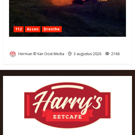
112
Assen
Drenthe
Grote Akkerbrand in Assen
Herman © Van Oost Media
3 augustus 2026
2166