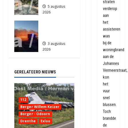
straten
5 augustus
verderop
2026
aan
867
het
Grote
assisteren
Akkerbrand
was
in Assen
bij de
3 augustus
2026
woningbrand
2166
aan de
Johannes
Vermeerstraat,
GERELATEERD NIEUWS
kon
het
vuur
snel
112
blussen.
Berger Willem Keizer
Toch
Borger - Odoorn
brandde
Drenthe
Exloo
de