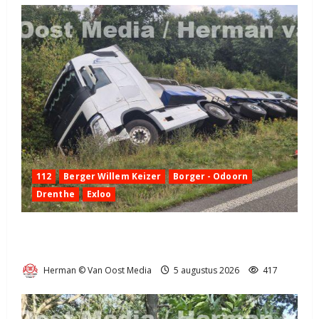
112
Berger Willem Keizer
Borger - Odoorn
Drenthe
Exloo
Truck met oplegger raakt door klapband van de N34
bij Exloo (video)
Herman © Van Oost Media
5 augustus 2026
417