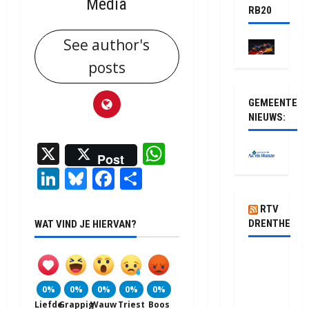
Media
RB20
See author's
posts
GEMEENTE
NIEUWS:
X
WhatsApp
Post
LinkedIn
Bluesky
Facebook
Delen
RTV
DRENTHE
WAT VIND JE HIERVAN?
Pluis
biedt
0%
0%
0%
0%
0%
kansen
Liefde
Grappig
Wauw
Triest
Boos
in