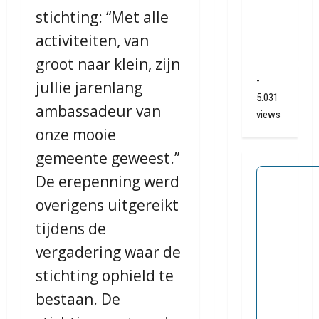
N34
stichting: “Met alle
bij De
activiteiten, van
Punt /
groot naar klein, zijn
Zuidlaren
-
jullie jarenlang
5.031
ambassadeur van
views
onze mooie
gemeente geweest.”
De erepenning werd
overigens uitgereikt
tijdens de
vergadering waar de
stichting ophield te
bestaan. De