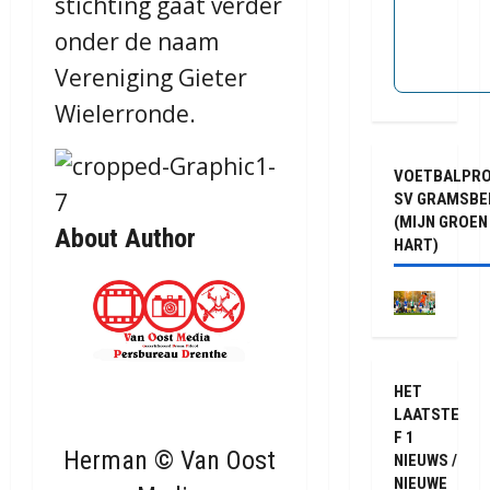
stichting gaat verder
onder de naam
Vereniging Gieter
Wielerronde.
VOETBALPR
SV GRAMSBE
(MIJN GROEN
About Author
HART)
HET
LAATSTE
F 1
Herman © Van Oost
NIEUWS /
NIEUWE