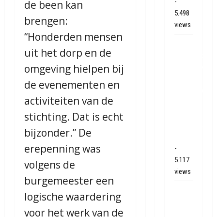
-
de been kan
5.498
brengen:
views
“Honderden mensen
Mega
uit het dorp en de
transport
omgeving hielpen bij
onderweg
van
de evenementen en
Veendam
activiteiten van de
naar
Ter
stichting. Dat is echt
Apelkanaal
bijzonder.” De
(video)
erepenning was
-
5.117
volgens de
views
burgemeester een
Ernstig
logische waardering
ongeval
voor het werk van de
A28 /