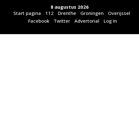
Ga
8 augustus 2026
naar
Start pagina
112
Drenthe
Groningen
Overijssel
de
Facebook
Twitter
Advertorial
Log In
inhoud