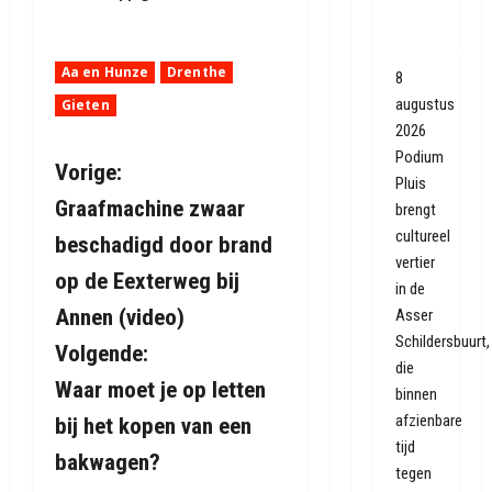
Asser
sloopwijk
Aa en Hunze
Drenthe
8
augustus
Gieten
2026
Podium
B
Vorige:
Pluis
Graafmachine zwaar
brengt
e
cultureel
beschadigd door brand
r
vertier
op de Eexterweg bij
in de
i
Annen (video)
Asser
Schildersbuurt,
Volgende:
c
die
Waar moet je op letten
binnen
h
afzienbare
bij het kopen van een
t
tijd
bakwagen?
tegen