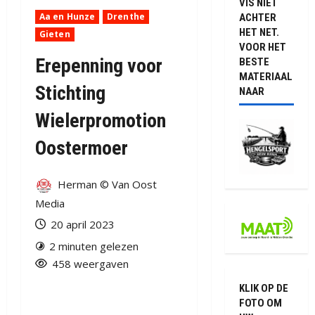
VIS NIET
Aa en Hunze
Drenthe
ACHTER
HET NET.
Gieten
VOOR HET
Erepenning voor
BESTE
MATERIAAL
Stichting
NAAR
Wielerpromotion
Oostermoer
Herman © Van Oost
Media
20 april 2023
2 minuten gelezen
458 weergaven
KLIK OP DE
FOTO OM