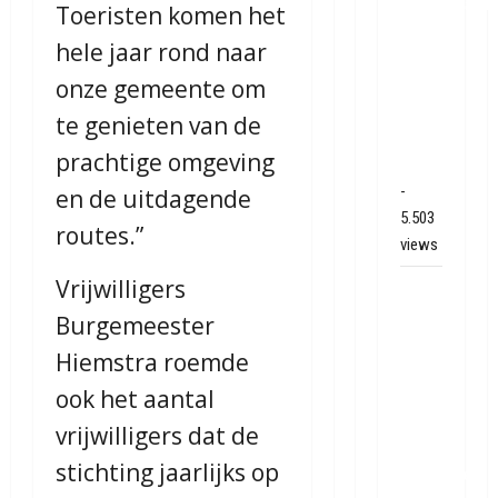
binnenbrand
Toeristen komen het
op
hele jaar rond naar
park
onze gemeente om
Land
van
te genieten van de
Bartje
prachtige omgeving
in Ees
-
en de uitdagende
5.503
routes.”
views
Vrijwilligers
Grote
brand
Burgemeester
bij
Hiemstra roemde
MTH
ook het aantal
Machine
techniek
vrijwilligers dat de
in
stichting jaarlijks op
Hoogeveen