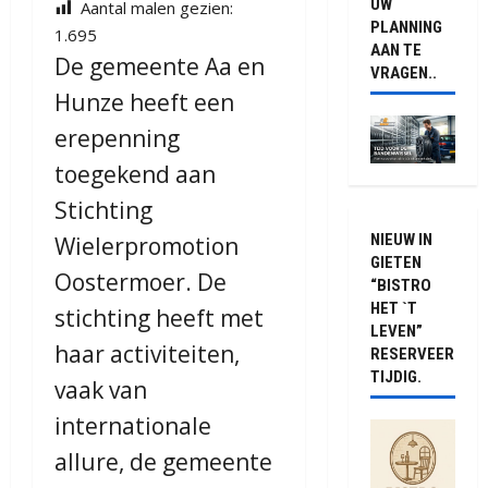
UW
Aantal malen gezien:
PLANNING
1.695
AAN TE
De gemeente Aa en
VRAGEN..
Hunze heeft een
erepenning
toegekend aan
Stichting
NIEUW IN
Wielerpromotion
GIETEN
Oostermoer. De
“BISTRO
HET `T
stichting heeft met
LEVEN”
haar activiteiten,
RESERVEER
TIJDIG.
vaak van
internationale
allure, de gemeente