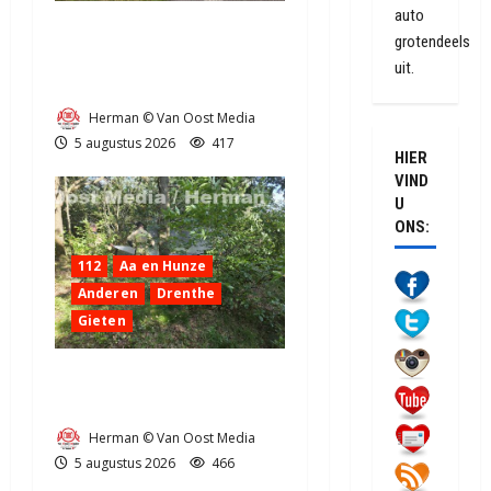
auto
Truck met oplegger raakt
grotendeels
door klapband van de N34
uit.
bij Exloo (video)
Herman © Van Oost Media
5 augustus 2026
417
HIER
VIND
U
ONS:
112
Aa en Hunze
Anderen
Drenthe
Gieten
Natuurbrandje aan de
Provincialeweg Anderen
Herman © Van Oost Media
5 augustus 2026
466