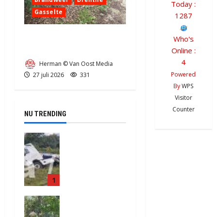
Today :
Gasselte
1287
Buitenbrandje aan de
Who's
Bosweg in Gasselte (video)
Online :
4
Herman © Van Oost Media
Powered
27 juli 2026
331
By
WPS
Visitor
Counter
NU TRENDING
Truck met
oplegger
raakt door
klapband
1
van de N34
bij Exloo
Natuurbrand
(video)
je aan de
5 augustus