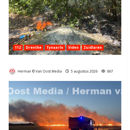
112
Drenthe
Tynaarlo
Video
Zuidlaren
Natuurbrandje in Zuidlaren
Herman © Van Oost Media
5 augustus 2026
867