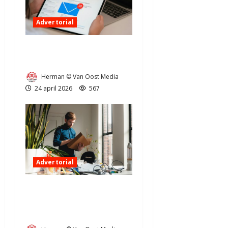
Advertorial
Steeds meer online
oplichting in Drenthe
Herman © Van Oost Media
24 april 2026
567
Advertorial
Administratie op orde
houden als ondernemer in
Drenthe