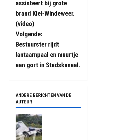
assisteert bij grote
r
brand Kiel-Windeweer.
i
(video)
Volgende:
c
Bestuurster rijdt
h
lantaarnpaal en muurtje
t
aan gort in Stadskanaal.
n
a
ANDERE BERICHTEN VAN DE
v
AUTEUR
i
Truck met
oplegger
g
raakt door
klapband