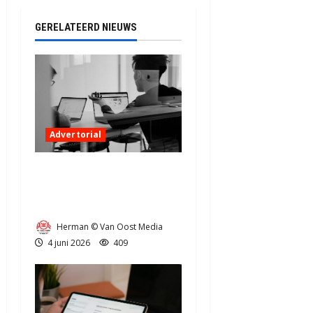
GERELATEERD NIEUWS
Advertorial
Een fris kantoor in Noord-
Nederland: tips voor
ondernemers
Herman © Van Oost Media
4 juni 2026
409