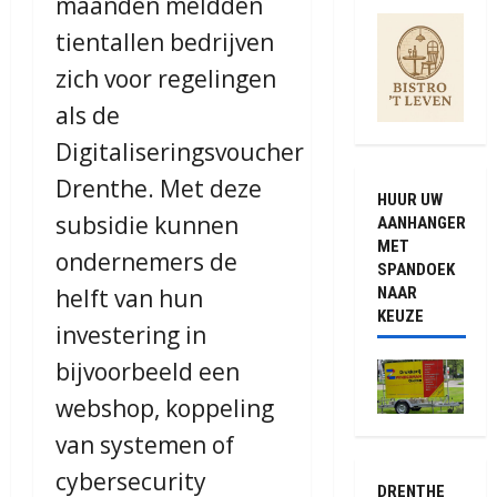
maanden meldden
tientallen bedrijven
zich voor regelingen
als de
Digitaliseringsvoucher
Drenthe. Met deze
HUUR UW
subsidie kunnen
AANHANGER
MET
ondernemers de
SPANDOEK
NAAR
helft van hun
KEUZE
investering in
bijvoorbeeld een
webshop, koppeling
van systemen of
cybersecurity
DRENTHE