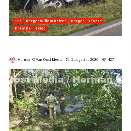
112
Berger Willem Keizer
Borger - Odoorn
Drenthe
Exloo
Truck met oplegger raakt door klapband van de N34
bij Exloo (video)
Herman © Van Oost Media
5 augustus 2026
427