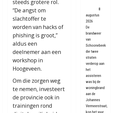
steeds grotere rol.
brand snel
geblust
8
“De angst om
augustus
slachtoffer te
2026
worden van hacks of
De
brandweer
phishing is groot,”
van
aldus een
Schoonebeek
deelnemer aan een
die twee
straten
workshop in
verderop aan
Hoogeveen.
het
assisteren
Om die zorgen weg
was bij de
woningbrand
te nemen, investeert
aan de
de provincie ook in
Johannes
trainingen rond
Vermeerstraat,
kon het vuur