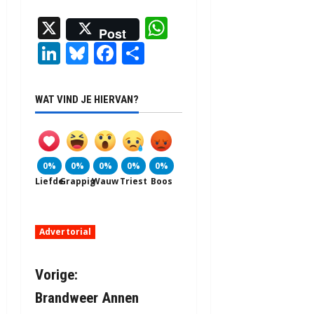
X
WhatsApp
Post
LinkedIn
Bluesky
Facebook
Delen
WAT VIND JE HIERVAN?
0%
0%
0%
0%
0%
Liefde
Grappig
Wauw
Triest
Boos
Advertorial
B
Vorige:
Brandweer Annen
e