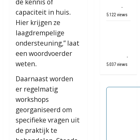
de kennis of
(video)
-
capaciteit in huis.
5.122 views
Hier krijgen ze
Ernstig
laagdrempelige
ongeval A28
ondersteuning,” laat
/ N34 bij De
Punt /
een woordvoerder
Zuidlaren
-
weten.
5.037 views
Daarnaast worden
er regelmatig
workshops
georganiseerd om
specifieke vragen uit
de praktijk te