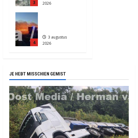
3
2026
889
Grote
Akkerbrand
in Assen
3 augustus
4
2026
2182
JE HEBT MISSCHIEN GEMIST