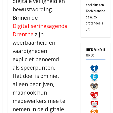
digitale veiligheid en
snel blussen.
bewustwording.
Toch brandde
Binnen de
de auto
grotendeels
Digitaliseringsagenda
uit.
Drenthe
zijn
weerbaarheid en
vaardigheden
HIER VIND U
ONS:
expliciet benoemd
als speerpunten.
Het doel is om niet
alleen bedrijven,
maar ook hun
medewerkers mee te
nemen in de digitale