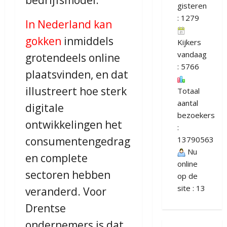
bedrijfsmodel.
gisteren
: 1279
In Nederland kan
gokken
inmiddels
Kijkers
vandaag
grotendeels online
: 5766
plaatsvinden, en dat
illustreert hoe sterk
Totaal
aantal
digitale
bezoekers
ontwikkelingen het
:
13790563
consumentengedrag
Nu
en complete
online
sectoren hebben
op de
site : 13
veranderd. Voor
Drentse
ondernemers is dat