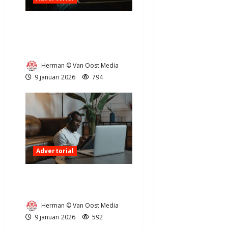
Digitale vooruitgang in Aa
en Hunze: wat betekent dit
voor u?
Herman © Van Oost Media
9 januari 2026
794
Advertorial
5 redenen om bijscholing te
overwegen
Herman © Van Oost Media
9 januari 2026
592