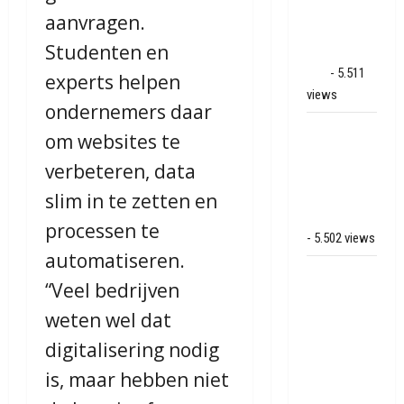
op park
aanvragen.
Land van
Studenten en
Bartje in
Ees
- 5.511
experts helpen
views
ondernemers daar
Grote brand
om websites te
bij MTH
verbeteren, data
Machine
techniek in
slim in te zetten en
Hoogeveen
processen te
- 5.502 views
automatiseren.
Mega
“Veel bedrijven
transport
weten wel dat
onderweg
van
digitalisering nodig
Veendam
is, maar hebben niet
naar Ter
Apelkanaal