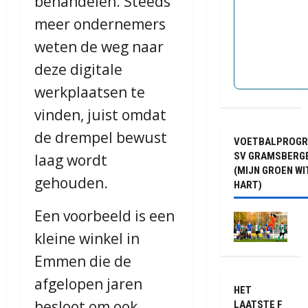
behandelen. Steeds
meer ondernemers
weten de weg naar
deze digitale
werkplaatsen te
vinden, juist omdat
de drempel bewust
VOETBALPROG
SV GRAMSBERG
laag wordt
(MIJN GROEN WI
gehouden.
HART)
Een voorbeeld is een
kleine winkel in
Emmen die de
afgelopen jaren
HET
besloot om ook
LAATSTE F