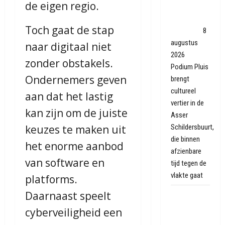
de eigen regio.
kansen in
Asser
Toch gaat de stap
sloopwijk
8
augustus
naar digitaal niet
2026
zonder obstakels.
Podium Pluis
Ondernemers geven
brengt
cultureel
aan dat het lastig
vertier in de
kan zijn om de juiste
Asser
Schildersbuurt,
keuzes te maken uit
die binnen
het enorme aanbod
afzienbare
van software en
tijd tegen de
vlakte gaat
platforms.
Daarnaast speelt
Autobrand
in
cyberveiligheid een
Coevorden,