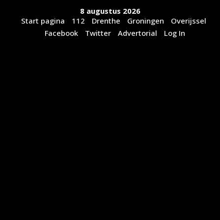
Ga
8 augustus 2026
naar
Start pagina
112
Drenthe
Groningen
Overijssel
de
Facebook
Twitter
Advertorial
Log In
inhoud