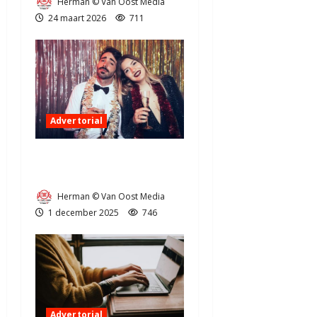
Herman © Van Oost Media
24 maart 2026
711
Advertorial
Hoe één photobooth je
omzet kan verdubbelen
Herman © Van Oost Media
1 december 2025
746
Advertorial