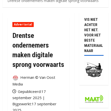
Drentse ondernemers maken digitale sprong voorwaarts
VIS NIET
Advertorial
ACHTER
HET NET.
Drentse
VOOR HET
BESTE
ondernemers
MATERIAAL
NAAR
maken digitale
sprong voorwaarts
Herman © Van Oost
Media
Gepubliceerd:17
september 2025 |
Bijgewerkt:17 september
2025