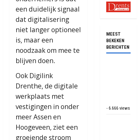
een duidelijk signaal
dat digitalisering
niet langer optioneel
MEEST
is, maar een
BEKEKEN
BERICHTEN
noodzaak om mee te
blijven doen.
Ernstig
ongeval met
Ook Digilink
vrachtwagens
Drenthe, de digitale
op de N381
bij
werkplaats met
Hoogersmilde
vestigingen in onder
- 6.666 views
meer Assen en
Veel rook
Hoogeveen, ziet een
schade bij
binnenbrand
groeiende stroom