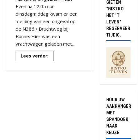
GIETEN
Even na 12.05 uur
“BISTRO
dinsdagmiddag kwam er een
HET `T
melding van een ongeval op
LEVEN”
RESERVEER
de N386 / Bruchtweg bij
TIJDIG.
Bunne. Hier was een
vrachtwagen geladen met...
Lees
Lees verder:
meer
over
Mestwagen
gekanteld
op
rotonde
van
de
N386
/
HUUR UW
Burchtweg
AANHANGER
bij
Bunne.
MET
SPANDOEK
NAAR
KEUZE