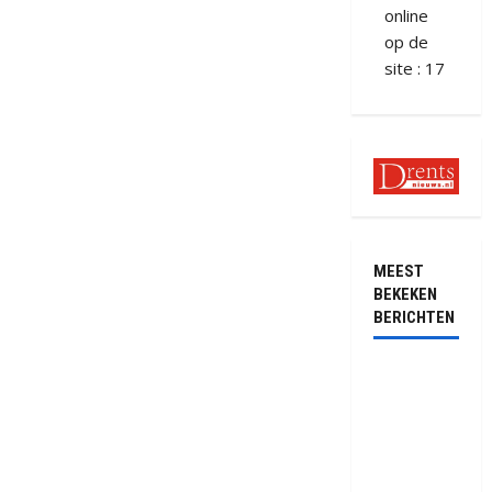
online
op de
site : 17
MEEST
BEKEKEN
BERICHTEN
Ernstig
ongeval met
vrachtwagens
op de N381
bij