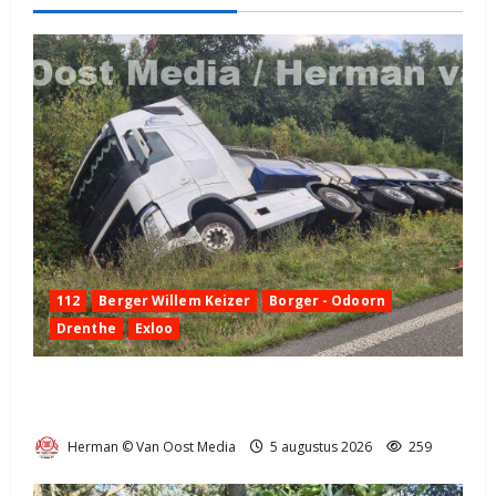
112
Berger Willem Keizer
Borger - Odoorn
Drenthe
Exloo
Truck met oplegger raakt door klapband van de N34
bij Exloo (video)
Herman © Van Oost Media
5 augustus 2026
259