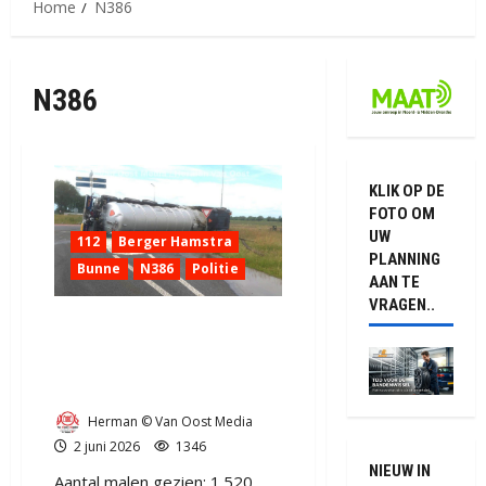
Home
N386
N386
KLIK OP DE
FOTO OM
UW
112
Berger Hamstra
PLANNING
Bunne
N386
Politie
AAN TE
VRAGEN..
Mestwagen gekanteld op
rotonde van de N386 /
Burchtweg bij Bunne.
Herman © Van Oost Media
2 juni 2026
1346
NIEUW IN
Aantal malen gezien: 1.520