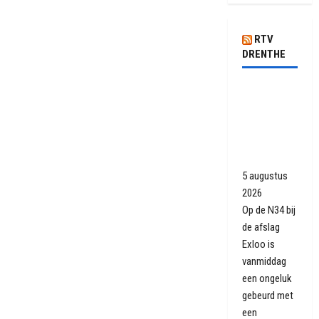
RTV
DRENTHE
N34 weer
open na
ongeluk
met
vrachtwagen
5 augustus
2026
Op de N34 bij
de afslag
Exloo is
vanmiddag
een ongeluk
gebeurd met
een