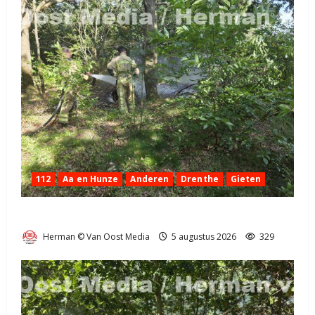
112
Aa en Hunze
Anderen
Drenthe
Gieten
Natuurbrandje aan de Provincialeweg Anderen
Herman © Van Oost Media
5 augustus 2026
329