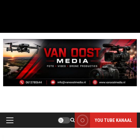
MOOI DAI D`R BINT
THE PHOTO ONLY HAS VALUE WHEN IT IS TAKEN
YOU TUBE KANAAL
Primair
menu