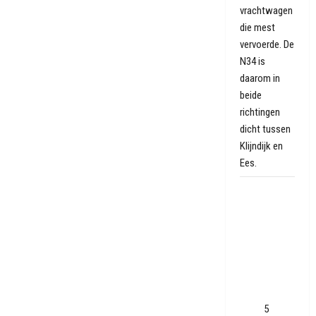
vrachtwagen
die mest
vervoerde. De
N34 is
daarom in
beide
richtingen
dicht tussen
Klijndijk en
Ees.
Oranje
hoopt op
een nieuw
Speelstad:
'Ik weet niet
of ze er
brood in
zien'
5