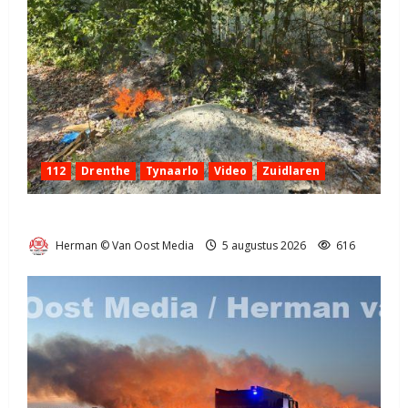
112
Drenthe
Tynaarlo
Video
Zuidlaren
Natuurbrandje in Zuidlaren
Herman © Van Oost Media
5 augustus 2026
616