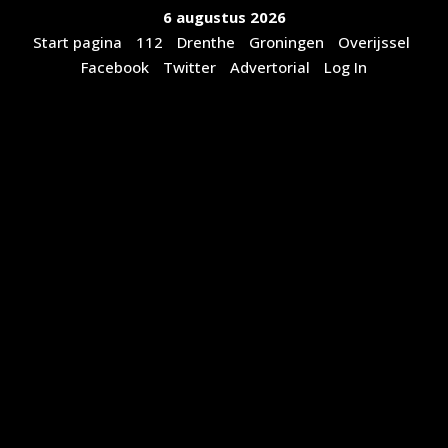
Ga
6 augustus 2026
naar
Start pagina
112
Drenthe
Groningen
Overijssel
de
Facebook
Twitter
Advertorial
Log In
inhoud