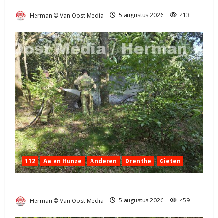
bij Exloo (video)
Herman © Van Oost Media
5 augustus 2026
413
112
Aa en Hunze
Anderen
Drenthe
Gieten
Natuurbrandje aan de Provincialeweg Anderen
Herman © Van Oost Media
5 augustus 2026
459