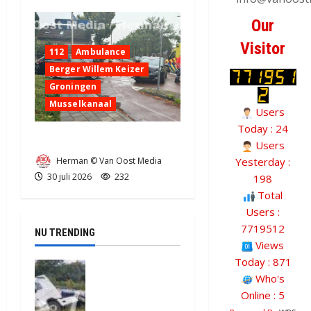
Our
Visitor
112
Ambulance
Berger Willem Keizer
Groningen
Musselkanaal
Users
Today : 24
Ongeval in Musselkanaal
Users
Herman © Van Oost Media
Yesterday :
30 juli 2026
232
198
Total
Users :
7719512
NU TRENDING
Views
Today : 871
Truck met
Who's
oplegger
Online : 5
raakt door