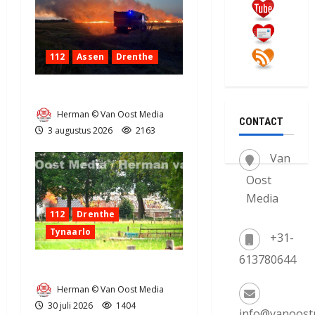
112
Assen
Drenthe
Grote Akkerbrand in Assen
Herman © Van Oost Media
CONTACT
3 augustus 2026
2163
Van
Oost
Media
112
Drenthe
Tynaarlo
+31-
613780644
Zeer grote brand in Tynaarlo
Herman © Van Oost Media
30 juli 2026
1404
info@vanoost