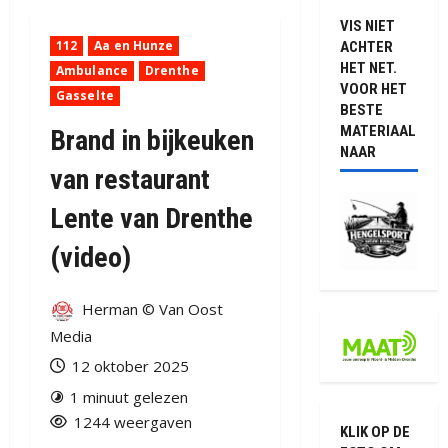
VIS NIET
112
Aa en Hunze
ACHTER
HET NET.
Ambulance
Drenthe
VOOR HET
Gasselte
BESTE
MATERIAAL
Brand in bijkeuken
NAAR
van restaurant
Lente van Drenthe
(video)
Herman © Van Oost
Media
12 oktober 2025
1 minuut gelezen
1244 weergaven
KLIK OP DE