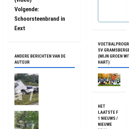
Volgende:
c
Schoorsteenbrand in
h
Eext
t
VOETBALPROG
n
SV GRAMSBERG
(MIJN GROEN WI
ANDERE BERICHTEN VAN DE
a
HART)
AUTEUR
v
Truck met
i
oplegger
raakt door
g
klapband
van de N34
a
HET
bij Exloo
LAATSTE F
Natuurbrand
(video)
t
1 NIEUWS /
je aan de
5 augustus
NIEUWE
Provinciale
2026