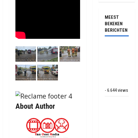
MEEST
BEKEKEN
BERICHTEN
Ernstig
ongeval met
vrachtwagens
op de N381
bij
Hoogersmilde
- 6.644 views
Veel rook
About Author
schade bij
binnenbrand
op park
Land van