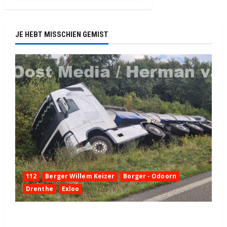
JE HEBT MISSCHIEN GEMIST
112
Berger Willem Keizer
Borger - Odoorn
Drenthe
Exloo
Truck met oplegger raakt door klapband van de N34