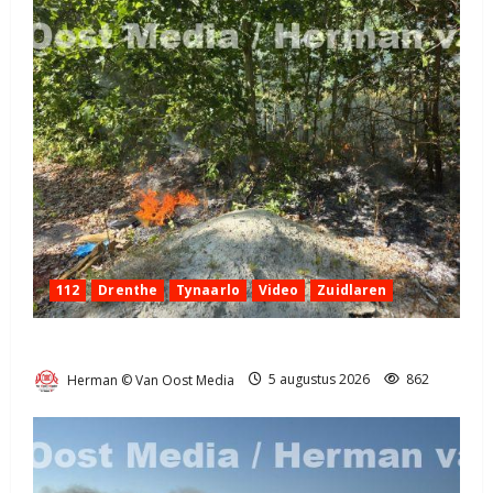
112
Drenthe
Tynaarlo
Video
Zuidlaren
Natuurbrandje in Zuidlaren
Herman © Van Oost Media
5 augustus 2026
862