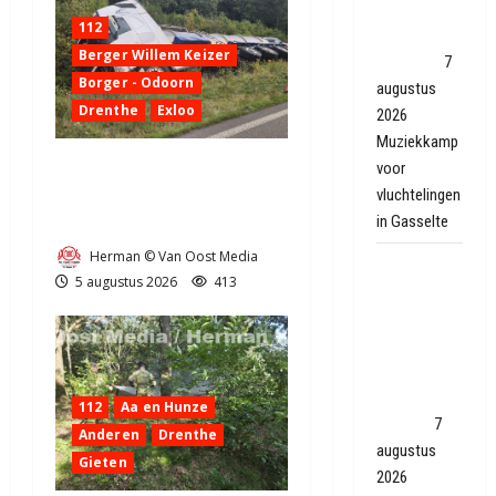
muziek
112
verbindt in
Berger Willem Keizer
Gasteren
7
Borger - Odoorn
augustus
Drenthe
Exloo
2026
Muziekkamp
Truck met oplegger raakt
voor
vluchtelingen
door klapband van de N34
in Gasselte
bij Exloo (video)
Herman © Van Oost Media
FC Emmen
5 augustus 2026
413
wint
seizoensouvertu
van Roda JC
dankzij
knappe goal
112
Aa en Hunze
Quispel
7
Anderen
Drenthe
augustus
Gieten
2026