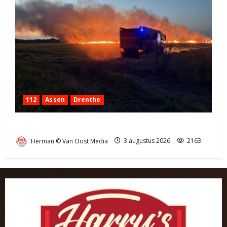
112
Assen
Drenthe
Grote Akkerbrand in Assen
Herman © Van Oost Media
3 augustus 2026
2163