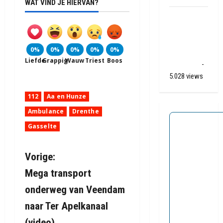
WAT VIND JE HIERVAN?
Ernstig
ongeval A28
/ N34 bij De
0%
0%
0%
0%
0%
Punt /
Liefde
Grappig
Wauw
Triest
Boos
Zuidlaren
-
5.028 views
112
Aa en Hunze
Ambulance
Drenthe
Gasselte
B
Vorige:
Mega transport
e
onderweg van Veendam
r
naar Ter Apelkanaal
i
(video)