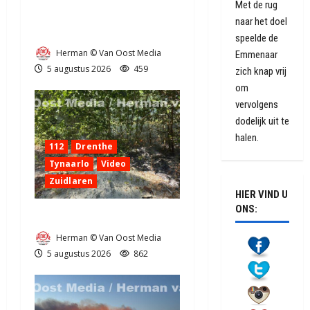
Met de rug
Natuurbrandje aan de
naar het doel
Provincialeweg Anderen
speelde de
Herman © Van Oost Media
Emmenaar
5 augustus 2026
459
zich knap vrij
om
vervolgens
dodelijk uit te
halen.
112
Drenthe
Tynaarlo
Video
Zuidlaren
HIER VIND U
ONS:
Natuurbrandje in Zuidlaren
Herman © Van Oost Media
5 augustus 2026
862