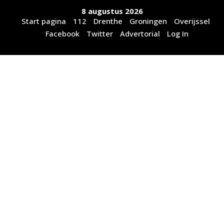
Ga
8 augustus 2026
naar
Start pagina
112
Drenthe
Groningen
Overijssel
de
Facebook
Twitter
Advertorial
Log In
inhoud