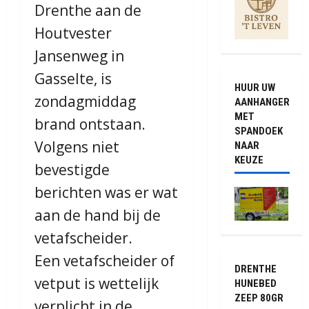
Drenthe aan de
Houtvester
Jansenweg in
Gasselte, is
HUUR UW
zondagmiddag
AANHANGER
MET
brand ontstaan.
SPANDOEK
Volgens niet
NAAR
KEUZE
bevestigde
berichten was er wat
aan de hand bij de
vetafscheider.
Een vetafscheider of
DRENTHE
vetput is wettelijk
HUNEBED
ZEEP 80GR
verplicht in de