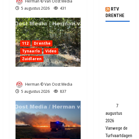
Herman © Van Oost Media
5 augustus 2026
431
RTV
DRENTHE
Tienke en
Roel uit
112
Drenthe
Woudrichem
Tynaarlo
Video
zijn met
Zuidlaren
hun schip
uit 1923
Natuurbrandje in Zuidlaren
terug in
Smilde: 'Nu
Herman © Van Oost Media
is de werf
5 augustus 2026
837
helemaal
weg'
7
augustus
2026
Vanwege de
Turfvaartdagen