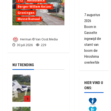
112
Ambulance
Gasselter
Berger Willem Keizer
oorlogsgeschied
Groningen
7 augustus
Musselkanaal
2026
Boom in
Ongeval in Musselkanaal
Gasselte
ingewijd die
Herman © Van Oost Media
stamt van
30 juli 2026
229
boom die
Hiroshima
overleefde
NU TRENDING
Truck met
oplegger
HIER VIND U
ONS:
raakt door
klapband
1
van de N34
bij Exloo
Natuurbrand
(video)