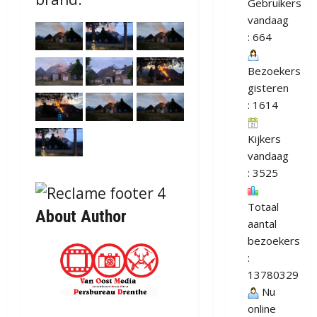
Gebruikers
vandaag
: 664
Bezoekers
gisteren
: 1614
Kijkers
vandaag
: 3525
Totaal
About Author
aantal
bezoekers
:
13780329
Nu
online