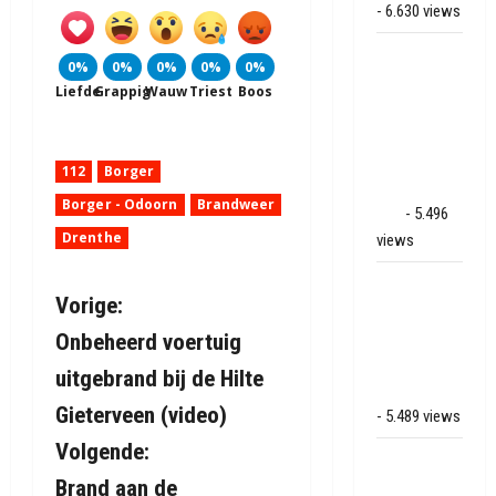
- 6.630 views
Veel rook
0%
0%
0%
0%
0%
schade bij
Liefde
Grappig
Wauw
Triest
Boos
binnenbrand
op park
Land van
112
Borger
Bartje in
Borger - Odoorn
Brandweer
Ees
- 5.496
Drenthe
views
Grote brand
B
Vorige:
bij MTH
Machine
Onbeheerd voertuig
e
techniek in
uitgebrand bij de Hilte
Hoogeveen
r
Gieterveen (video)
- 5.489 views
i
Volgende:
Mega
Brand aan de
c
transport