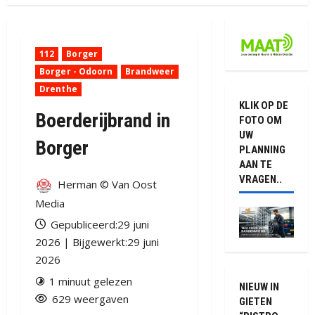
112
Borger
Borger - Odoorn
Brandweer
Drenthe
KLIK OP DE
Boerderijbrand in
FOTO OM
UW
Borger
PLANNING
AAN TE
VRAGEN..
Herman © Van Oost
Media
Gepubliceerd:29 juni
2026 | Bijgewerkt:29 juni
2026
1 minuut gelezen
NIEUW IN
629 weergaven
GIETEN