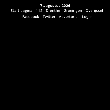
Ga
7 augustus 2026
naar
Start pagina
112
Drenthe
Groningen
Overijssel
de
Facebook
Twitter
Advertorial
Log In
inhoud