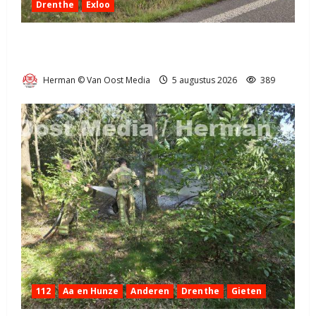
Drenthe
Exloo
Truck met oplegger raakt door klapband van de N34
bij Exloo (video)
Herman © Van Oost Media
5 augustus 2026
389
112
Aa en Hunze
Anderen
Drenthe
Gieten