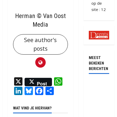
op de
site : 12
Herman © Van Oost
Media
See author's
posts
MEEST
BEKEKEN
BERICHTEN
X
WhatsApp
Ernstig
Post
LinkedIn
Bluesky
Facebook
Delen
ongeval met
vrachtwagens
op de N381
bij
WAT VIND JE HIERVAN?
Hoogersmilde