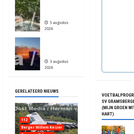
e
Natuurbrand
2026
je in
431
Zuidlaren
5 augustus
2026
837
Grote
Akkerbrand
in Assen
3 augustus
2026
2141
GERELATEERD NIEUWS
VOETBALPROG
SV GRAMSBERG
(MIJN GROEN WI
HART)
112
Berger Willem Keizer