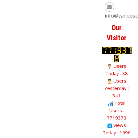
info@vanoost
Our
Visitor
Users
Today : 88
Users
Yesterday :
341
Total
Users :
7719378
Views
Today : 1596