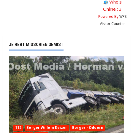
Who's
Online : 3
Powered By
WPS
Visitor Counter
JE HEBT MISSCHIEN GEMIST
112
Berger Willem Keizer
Borger - Odoorn