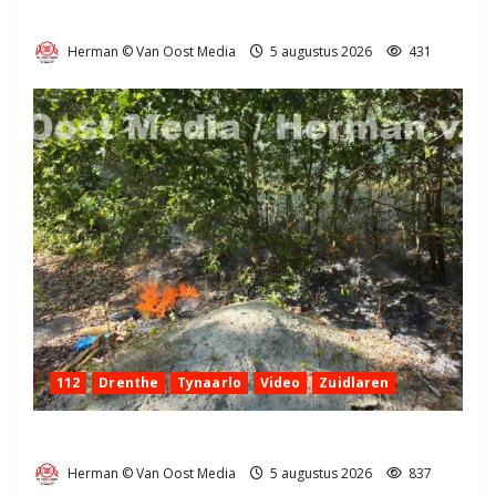
Natuurbrandje aan de Provincialeweg Anderen
Herman © Van Oost Media
5 augustus 2026
431
112
Drenthe
Tynaarlo
Video
Zuidlaren
Natuurbrandje in Zuidlaren
Herman © Van Oost Media
5 augustus 2026
837