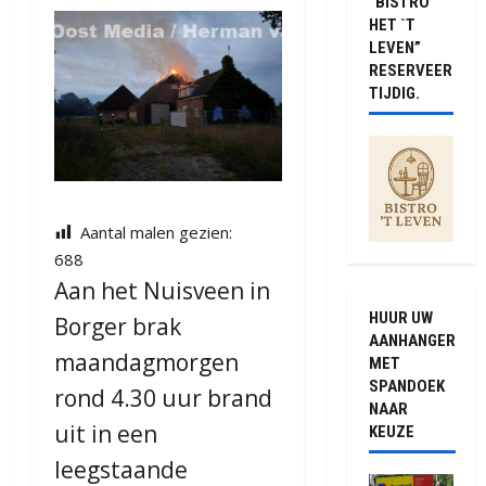
“BISTRO
HET `T
LEVEN”
RESERVEER
TIJDIG.
Aantal malen gezien:
688
Aan het Nuisveen in
HUUR UW
Borger brak
AANHANGER
maandagmorgen
MET
SPANDOEK
rond 4.30 uur brand
NAAR
uit in een
KEUZE
leegstaande