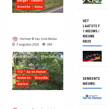
Borger - Odoorn
Drenthe
Exloo
Truck met oplegger raakt
HET
door klapband van de N34
LAATSTE F
1 NIEUWS /
bij Exloo (video)
NIEUWE
Herman © Van Oost Media
RB20
5 augustus 2026
389
112
Aa en Hunze
Anderen
Drenthe
GEMEENTE
NIEUWS:
Gieten
Natuurbrandje aan de
Provincialeweg Anderen