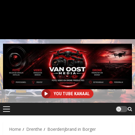
YOU TUBE KANAAL
Primair
menu
Home
Drenthe
Boerderijbrand in Borger