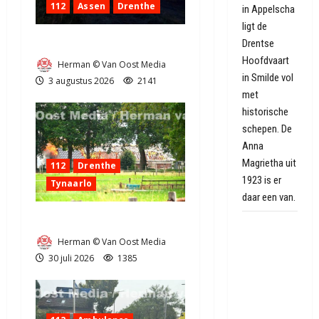
112
Assen
Drenthe
in Appelscha
ligt de
Grote Akkerbrand in Assen
Drentse
Hoofdvaart
Herman © Van Oost Media
in Smilde vol
3 augustus 2026
2141
met
historische
schepen. De
Anna
Magrietha uit
112
Drenthe
1923 is er
Tynaarlo
daar een van.
Zeer grote brand in Tynaarlo
Vredesboom
Herman © Van Oost Media
uit
30 juli 2026
1385
Hiroshima
als
eerbetoon
aan