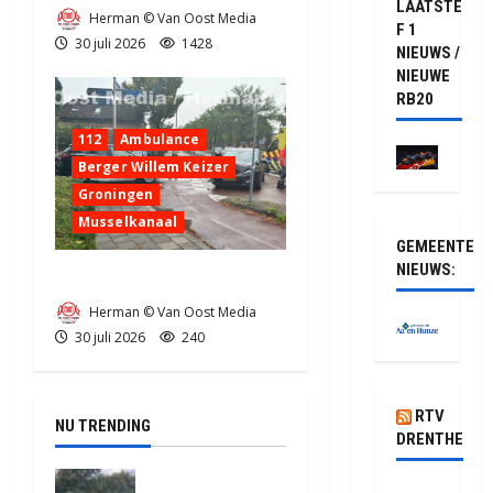
LAATSTE
Herman © Van Oost Media
F 1
30 juli 2026
1428
NIEUWS /
NIEUWE
RB20
112
Ambulance
Berger Willem Keizer
Groningen
Musselkanaal
GEMEENTE
NIEUWS:
Ongeval in Musselkanaal
Herman © Van Oost Media
30 juli 2026
240
RTV
NU TRENDING
DRENTHE
Truck met