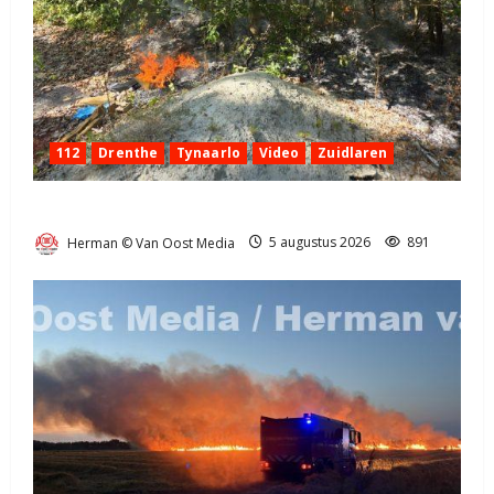
112
Drenthe
Tynaarlo
Video
Zuidlaren
Natuurbrandje in Zuidlaren
Herman © Van Oost Media
5 augustus 2026
891