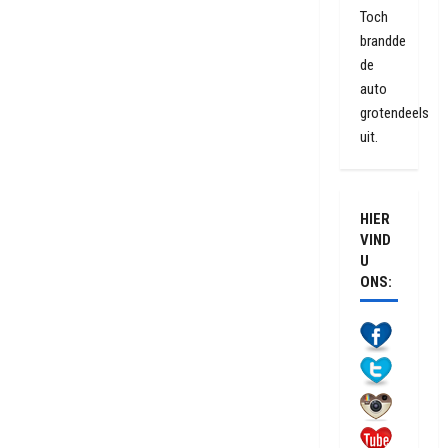
Toch
brandde
de
auto
grotendeels
uit.
HIER
VIND
U
ONS: