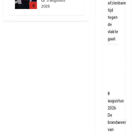
3 augustus
afzienbare
4
2026
tijd
2184
tegen
de
vlakte
gaat
Autobrand
in
Coevorden,
brand
snel
geblust
8
augustus
2026
De
brandweer
van