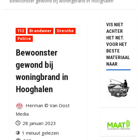
Bewoonster gewond bij woningbrand in Hooghalen
VIS NIET
112
Brandweer
Drenthe
ACHTER
HET NET.
Politie
VOOR HET
Bewoonster
BESTE
MATERIAAL
gewond bij
NAAR
woningbrand in
Hooghalen
Herman © Van Oost
Media
28 januari 2023
1 minuut gelezen