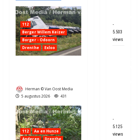
techniek
in
Hoogeveen
112
-
5.503
Berger Willem Keizer
views
Borger - Odoorn
Drenthe
Exloo
Mega
transport
Truck met oplegger raakt
onderweg
door klapband van de N34
van
bij Exloo (video)
Veendam
Herman © Van Oost Media
naar
5 augustus 2026
431
Ter
Apelkanaal
(video)
-
5.125
112
Aa en Hunze
views
Anderen
Drenthe