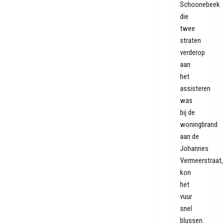
Schoonebeek
die
twee
straten
verderop
aan
het
assisteren
was
bij de
woningbrand
aan de
Johannes
Vermeerstraat,
kon
het
vuur
snel
blussen.