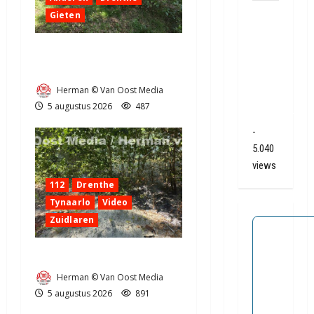
Ernstig
Gieten
ongeval
A28 /
Natuurbrandje aan de
N34
Provincialeweg Anderen
bij De
Herman © Van Oost Media
Punt /
5 augustus 2026
487
Zuidlaren
-
5.040
views
112
Drenthe
Tynaarlo
Video
Zuidlaren
Natuurbrandje in Zuidlaren
Herman © Van Oost Media
5 augustus 2026
891