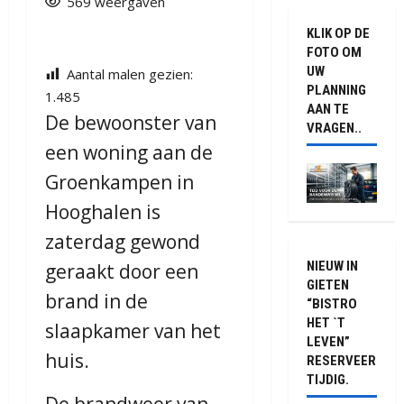
569 weergaven
KLIK OP DE
FOTO OM
UW
Aantal malen gezien:
PLANNING
1.485
AAN TE
De bewoonster van
VRAGEN..
een woning aan de
Groenkampen in
Hooghalen is
zaterdag gewond
NIEUW IN
geraakt door een
GIETEN
brand in de
“BISTRO
HET `T
slaapkamer van het
LEVEN”
huis.
RESERVEER
TIJDIG.
De brandweer van