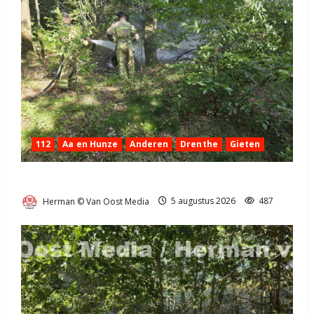
112
Aa en Hunze
Anderen
Drenthe
Gieten
Natuurbrandje aan de Provincialeweg Anderen
Herman © Van Oost Media
5 augustus 2026
487