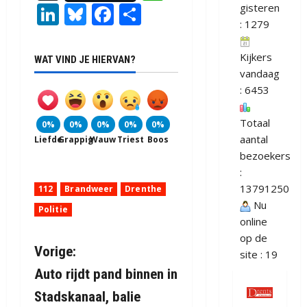
LinkedIn
Bluesky
Facebook
Delen
gisteren
: 1279
Kijkers
WAT VIND JE HIERVAN?
vandaag
: 6453
Totaal
0%
0%
0%
0%
0%
aantal
Liefde
Grappig
Wauw
Triest
Boos
bezoekers
:
13791250
112
Brandweer
Drenthe
Nu
Politie
online
op de
B
Vorige:
site : 19
Auto rijdt pand binnen in
e
Stadskanaal, balie