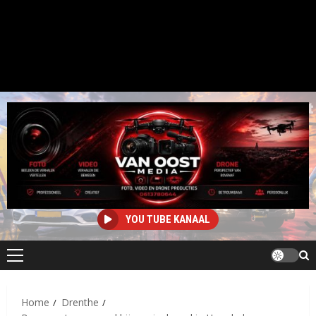
YOU TUBE KANAAL
Primair
menu
Home
Drenthe