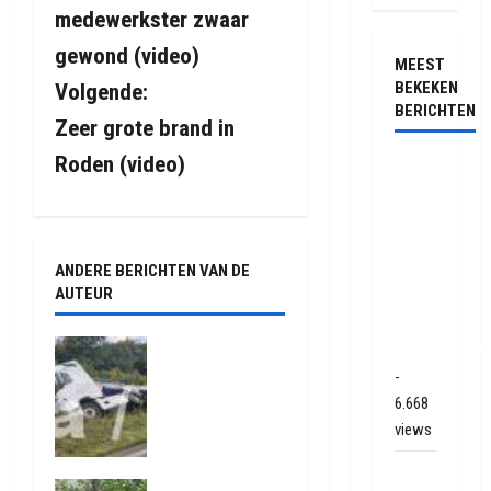
r
medewerkster zwaar
i
gewond (video)
MEEST
BEKEKEN
Volgende:
c
BERICHTEN
Zeer grote brand in
h
Roden (video)
Ernstig
t
ongeval
met
n
vrachtwagen
ANDERE BERICHTEN VAN DE
op de
a
AUTEUR
N381
v
bij
Truck met
Hoogersmild
i
oplegger
-
raakt door
6.668
g
klapband
views
van de N34
a
bij Exloo
Veel
Natuurbrand