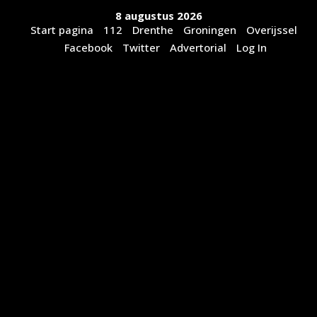
Ga
8 augustus 2026
naar
Start pagina
112
Drenthe
Groningen
Overijssel
de
Facebook
Twitter
Advertorial
Log In
inhoud