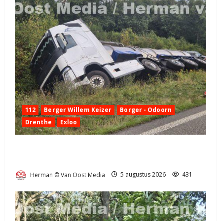
112
Berger Willem Keizer
Borger - Odoorn
Drenthe
Exloo
Truck met oplegger raakt door klapband van de N34
bij Exloo (video)
Herman © Van Oost Media
5 augustus 2026
431