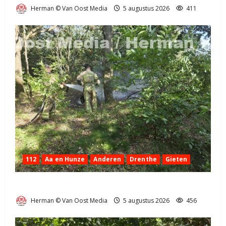
Herman © Van Oost Media
5 augustus 2026
411
112
Aa en Hunze
Anderen
Drenthe
Gieten
Natuurbrandje aan de Provincialeweg Anderen
Herman © Van Oost Media
5 augustus 2026
456